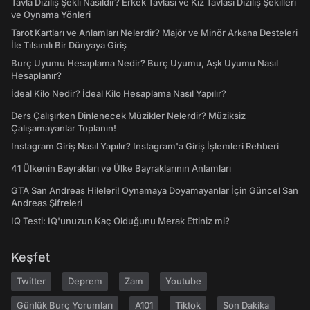
Tavla Diziliş Şekli Nasıldır? Erkek Tavlası ve Kız Tavlası Diziliş Şekilleri
ve Oynama Yönleri
Tarot Kartları ve Anlamları Nelerdir? Majör ve Minör Arkana Desteleri
İle Tılsımlı Bir Dünyaya Giriş
Burç Uyumu Hesaplama Nedir? Burç Uyumu, Aşk Uyumu Nasıl
Hesaplanır?
İdeal Kilo Nedir? İdeal Kilo Hesaplama Nasıl Yapılır?
Ders Çalışırken Dinlenecek Müzikler Nelerdir? Müziksiz
Çalışamayanlar Toplanın!
Instagram Giriş Nasıl Yapılır? Instagram'a Giriş İşlemleri Rehberi
41 Ülkenin Bayrakları ve Ülke Bayraklarının Anlamları
GTA San Andreas Hileleri! Oynamaya Doyamayanlar İçin Güncel San
Andreas Şifreleri
IQ Testi: IQ'unuzun Kaç Olduğunu Merak Ettiniz mi?
Keşfet
Twitter
Deprem
Zam
Youtube
Günlük Burç Yorumları
A101
Tiktok
Son Dakika