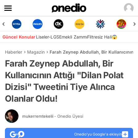
Güncel Konular
Liseler-LGS
Emekli Zammı
Filtresiz Hali😱
Haberler
Magazin
Farah Zeynep Abdullah, Bir Kullanıcının At
Farah Zeynep Abdullah, Bir
Kullanıcının Attığı "Dilan Polat
Dizisi" Tweetini Tiye Alınca
Olanlar Oldu!
mukerremtekelii
- Onedio Üyesi
Onedio’yu Google'a ekleyin