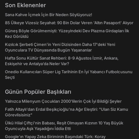
Son Eklenenler
Sana Kahve İçmek İçin Bir Neden Söylüyoruz!
85 Ülkeye Vizesiz Seyahat: 90 Bin Dolar Veren 'Altın Pasaport' Alıyor
Güneş Böyle Görülmemişti: Yüzeyindeki Dev Plazma Girdapları İlk
Kez Görüldü
Kızılcık Şerbeti Çimen'in Yeni Dizisinden Daha 17'deki Yeni
Oyunculara TV Dünyasında Bugün Yaşananlar
Hafta Sonu Kültür Sanat Rehberi: 8-9 Ağustos İzmir, Ankara,
Eskişehir ve Antalya’da Neler Var?
Onedio Kullanıcıları Süper Lig Tarihinin En İyi Yabancı Futbolcusunu
Seçti
Günün Popüler Başlıkları
Yalnızca Milenyum Çocukları 2000'lilerin Çok İyi Bildiği Şeyler
Fatih Altaylı'dan Erdal Beşikçioğlu'na Ağır Eleştiri: "Ulan Siz Kamu
Görevlisisiniz"
Ülkü Hilal Çiftçi'nin Babası, Reşit Olmayan Kızının 10 Yaş Büyük
Oyuncuyla Aşk Yaşadığını İddia Etti
Google'ın Yapay Zeka Biriminin Başındaki Türk: Koray