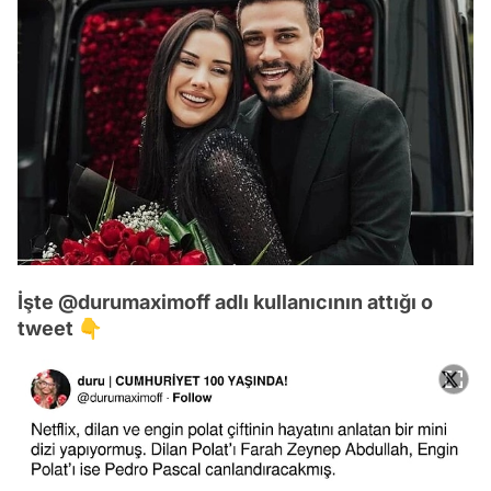
İşte @durumaximoff adlı kullanıcının attığı o
tweet 👇