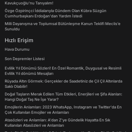
Kavukçuoğlu'nu Tanıyalım!
Özge Özpirinçci İddialarıyla Gündem Olan Kübra Süzgün
Cumhurbaşkanı Erdoğan'dan Yardım İstedi
Milli Dayanışma ve Toplumsal Bütünleşme Kanun Teklifi Meclis’e
Sunuldu
Hızlı Erişim
Hava Durumu
Son Depremler Listesi
Evlilik Yıl Dönümü Sözleri! En Özel Romantik, Duygusal ve Resimli
Evlilik Yıl dönümü Mesajları
Rüyada Altın Görmek: Gerçekler de Saadetiniz de Çil Çil Altınlarda
Saklı Olabilir!
Doğal Taşların Merak Edilen Tüm Etkileri, Enerjileri ve Şifa Alanları:
Hangi Doğal Taş Ne İşe Yarar?
Emojilerin Anlamları: 2023 WhatsApp, Instagram ve Twitter'da En
Çok Kullanılan Emojiler ve Anlamları
Atasözleri ve Anlamları: A'dan Z'ye Gündelik Hayatta En Sık
Kullanılan Atasözleri ve Anlamları