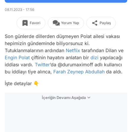
08.11.2023 - 17:56
Favori
Yorum Yap
Paylaş
Son günlerde dillerden düşmeyen Polat ailesi vakası
hepimizin gündeminde biliyorsunuz ki.
Tutuklanmalarının ardından
Netflix
tarafından Dilan ve
Engin Polat
çiftinin hayatını anlatan bir
dizi
yapılacağı
iddiası vardı.
Twitter
’da @durumaximoff adlı kullanıcı
bu iddiayı tiye alınca,
Farah Zeynep Abdullah
da aldı.
İşte detaylar 👇
İçeriğin Devamı Aşağıda