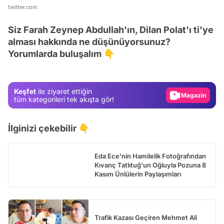
twitter.com
Siz Farah Zeynep Abdullah'ın, Dilan Polat'ı ti'ye
Video
alması hakkında ne düşünüyorsunuz?
Test
Yorumlarda buluşalım 👇
Gündem
Magazin
Keşfet
ile ziyaret ettiğin
Video
tüm kategorileri tek akışta gör!
Test
İlginizi çekebilir 👇
Eda Ece'nin Hamilelik Fotoğrafından
Kıvanç Tatlıtuğ'un Oğluyla Pozuna 8
Kasım Ünlülerin Paylaşımları
Trafik Kazası Geçiren Mehmet Ali