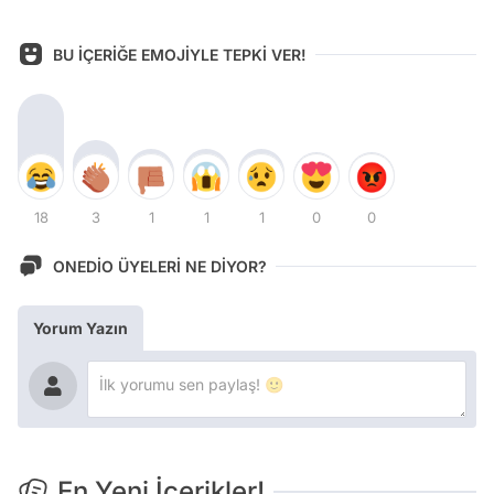
BU İÇERİĞE EMOJİYLE TEPKİ VER!
18
3
1
1
1
0
0
ONEDİO ÜYELERİ NE DİYOR?
Yorum Yazın
En Yeni İçerikler!