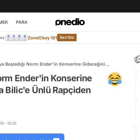
MEK
PARA
e👀
ZoneOkey 101
Seri Diz
ya Başladığı Norm Ender'in Konserine Gideceğini
anla Bilic'e Ünlü Rapçiden Güldüren Cevap
orm Ender'in Konserine
 Bilic'e Ünlü Rapçiden
9 - 19:26