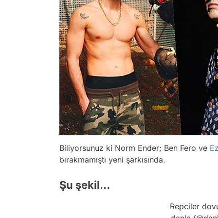
Biliyorsunuz ki Norm Ender; Ben Fero ve
Ez
bırakmamıştı yeni şarkısında.
Şu şekil...
Repciler dov
— danla (@danl