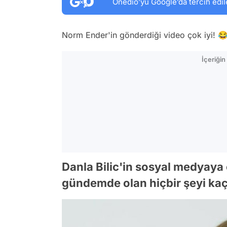
Onedio’yu Google’da tercih edil
Norm Ender'in gönderdiği video çok iyi! 
İçeriği
Danla Bilic'in sosyal medyaya o
gündemde olan hiçbir şeyi kaç