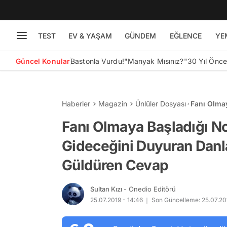
TEST
EV & YAŞAM
GÜNDEM
EĞLENCE
YE
Güncel Konular
Bastonla Vurdu!
"Manyak Mısınız?"
30 Yıl Önc
Haberler
Magazin
Ünlüler Dosyası
Fanı Olma
Duyuran D
Fanı Olmaya Başladığı N
Gideceğini Duyuran Danla
Güldüren Cevap
Sultan Kızı
- Onedio Editörü
25.07.2019 - 14:46
Son Güncelleme: 25.07.201