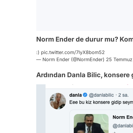
Norm Ender de durur mu? Komi
:)
pic.twitter.com/7lyX8bom52
— Norm Ender (@NormEnder)
25 Temmuz
Ardından Danla Bilic, konsere 