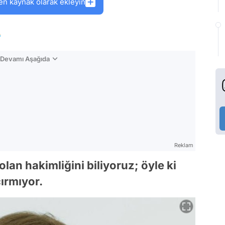
en kaynak olarak ekleyin

n Devamı Aşağıda
Reklam
lan hakimliğini biliyoruz; öyle ki
ırmıyor.