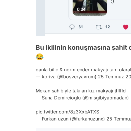
Bu ikilinin konuşmasına şahit o
😂
danla bilic & norm ender makyajı tam olara
— koriva (@bosveryavrum)
25 Temmuz 20
Mekan sahibiyle takılan kız makyajı jfllfld
— Suna Demircioglu (@misgibiyapmadan)
pic.twitter.com/8z3XxbATXS
— Furkan uzun (@furkanuzunx)
25 Temmu