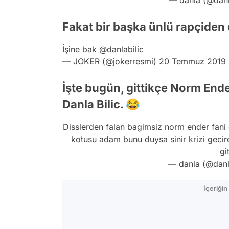
Fakat bir başka ünlü rapçiden
İşine bak
@danlabilic
— JOKER (@jokerresmi)
20 Temmuz 2019
İşte bugün, gittikçe Norm Ender
Danla Bilic. 😂
Disslerden falan bagimsiz norm ender fani
kotusu adam bunu duysa sinir krizi gecir
gi
— danla (@danl
İçeriği