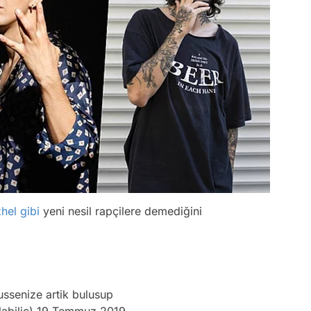
hel
gibi
yeni nesil rapçilere demediğini
ussenize artik bulusup
abilic)
19 Temmuz 2019