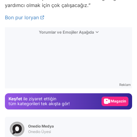
yardımcı olmak için çok çalışacağız.”
Bon pur loryan
Yorumlar ve Emojiler Aşağıda
Video
Test
Gündem
Reklam
Magazin
Keşfet
ile ziyaret ettiğin
tüm kategorileri tek akışta gör!
Video
Test
Onedio Medya
Onedio Üyesi