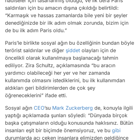
hadiseler için tasarlanmış olduğu, ve ilk defa Paris
saldırıları için bu amacın dışına çıkıldığı belirtildi:
“Karmaşık ve hassas zamanlarda bile yeni bir şeyler
denediğinizde bir ilk adım olmak zorunda, bizim için
de bu ilk adım Paris oldu.”
Paris’le birlikte sosyal ağın bu özelliğinin bundan böyle
terörist saldırılar ve diğer
şiddet
olayları için de
öncelikli olarak kullanılmaya başlanacağı tahmin
ediliyor. Zira Schultz, açıklamasında “bu aracın
yardımcı olabileceği her yer ve her zamanda
kullanımda olmasını istediklerini, bu ilk kullanımdan
aldıkları geri bildirimlerden de çok şey
öğreneceklerini” ifade etti.
Sosyal ağın
CEO
’su
Mark Zuckerberg
de, konuyla ilgili
yaptığı açıklamada şunları söyledi: “Dünyada birçok
başka çatışmaların olduğu konusunda haklısınız. Bütün
insanları eşit bir biçimde önemsiyoruz, ve bu
gibi
durumlarda acı çeken insanlara elimizden geldiğince