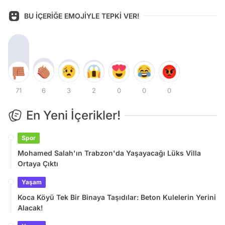
BU İÇERİĞE EMOJİYLE TEPKİ VER!
71
6
3
2
0
0
0
En Yeni İçerikler!
Spor
Mohamed Salah'ın Trabzon'da Yaşayacağı Lüks Villa
Ortaya Çıktı
Yaşam
Koca Köyü Tek Bir Binaya Taşıdılar: Beton Kulelerin Yerini
Alacak!