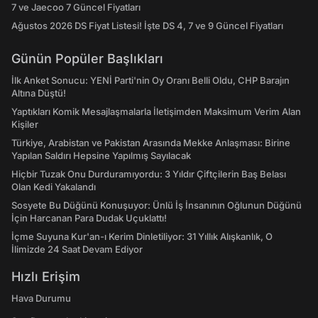
7 ve Jaecoo 7 Güncel Fiyatları
Ağustos 2026 DS Fiyat Listesi! İşte DS 4, 7 ve 9 Güncel Fiyatları
Günün Popüler Başlıkları
İlk Anket Sonucu: YENİ Parti'nin Oy Oranı Belli Oldu, CHP Barajın
Altına Düştü!
Yaptıkları Komik Mesajlaşmalarla İletişimden Maksimum Verim Alan
Kişiler
Türkiye, Arabistan ve Pakistan Arasında Mekke Anlaşması: Birine
Yapılan Saldırı Hepsine Yapılmış Sayılacak
Hiçbir Tuzak Onu Durduramıyordu: 3 Yıldır Çiftçilerin Baş Belası
Olan Kedi Yakalandı
Sosyete Bu Düğünü Konuşuyor: Ünlü İş İnsanının Oğlunun Düğünü
İçin Harcanan Para Dudak Uçuklattı!
İçme Suyuna Kur'an-ı Kerim Dinletiliyor: 31 Yıllık Alışkanlık, O
İlimizde 24 Saat Devam Ediyor
Hızlı Erişim
Hava Durumu