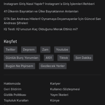
Instagram Giriş Nasıl Yapılır? Instagram'a Giriş İşlemleri Rehberi
41 Ülkenin Bayrakları ve Ülke Bayraklarının Anlamları
GTA San Andreas Hileleri! Oynamaya Doyamayanlar İçin Güncel San
Andreas Şifreleri
IQ Testi: IQ'unuzun Kaç Olduğunu Merak Ettiniz mi?
Keşfet
Twitter
Deprem
Zam
Youtube
Günlük Burç Yorumları
A101
Tiktok
Son Dakika
Bugün Ne Pişirsem
Gezilecek Yerler
Hakkımızda
Kariyer
Geri Bildirim
Kullanıcı Sözleşmesi
Gizlilik Politikası
Yayın İlkeleri
Topluluk Kuralları
Künye