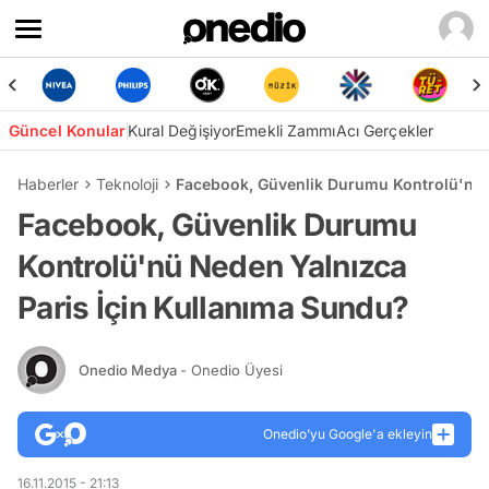
Güncel Konular
Kural Değişiyor
Emekli Zammı
Acı Gerçekler
Haberler
Teknoloji
Facebook, Güvenlik Durumu Kontrolü'nü 
Facebook, Güvenlik Durumu
Kontrolü'nü Neden Yalnızca
Paris İçin Kullanıma Sundu?
Onedio Medya
- Onedio Üyesi
Onedio’yu Google'a ekleyin
16.11.2015 - 21:13