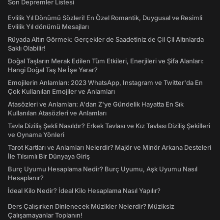
Son Depremler Listesi
Evlilik Yıl Dönümü Sözleri! En Özel Romantik, Duygusal ve Resimli
Evlilik Yıl dönümü Mesajları
Rüyada Altın Görmek: Gerçekler de Saadetiniz de Çil Çil Altınlarda
Saklı Olabilir!
Doğal Taşların Merak Edilen Tüm Etkileri, Enerjileri ve Şifa Alanları:
Hangi Doğal Taş Ne İşe Yarar?
Emojilerin Anlamları: 2023 WhatsApp, Instagram ve Twitter'da En
Çok Kullanılan Emojiler ve Anlamları
Atasözleri ve Anlamları: A'dan Z'ye Gündelik Hayatta En Sık
Kullanılan Atasözleri ve Anlamları
Tavla Diziliş Şekli Nasıldır? Erkek Tavlası ve Kız Tavlası Diziliş Şekilleri
ve Oynama Yönleri
Tarot Kartları ve Anlamları Nelerdir? Majör ve Minör Arkana Desteleri
İle Tılsımlı Bir Dünyaya Giriş
Burç Uyumu Hesaplama Nedir? Burç Uyumu, Aşk Uyumu Nasıl
Hesaplanır?
İdeal Kilo Nedir? İdeal Kilo Hesaplama Nasıl Yapılır?
Ders Çalışırken Dinlenecek Müzikler Nelerdir? Müziksiz
Çalışamayanlar Toplanın!