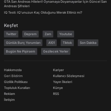
GTA San Andreas Hileleri! Oynamaya Doyamayanlar İçin Güncel San
Andreas Şifreleri
IQ Testi: IQ'unuzun Kaç Olduğunu Merak Ettiniz mi?
Keşfet
Twitter
Deprem
Zam
Youtube
Günlük Burç Yorumları
A101
Tiktok
Son Dakika
Bugün Ne Pişirsem
Gezilecek Yerler
Hakkımızda
Kariyer
Geri Bildirim
Kullanıcı Sözleşmesi
Gizlilik Politikası
Yayın İlkeleri
Topluluk Kuralları
Künye
Reklam
RSS
İletişim