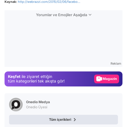
Kaynak:
http://webrazzi.com/2015/02/06/facebo...
Yorumlar ve Emojiler Aşağıda
Video
Test
Reklam
Gündem
Keşfet
ile ziyaret ettiğin
Magazin
tüm kategorileri tek akışta gör!
Video
Test
Onedio Medya
Onedio Üyesi
Tüm içerikleri