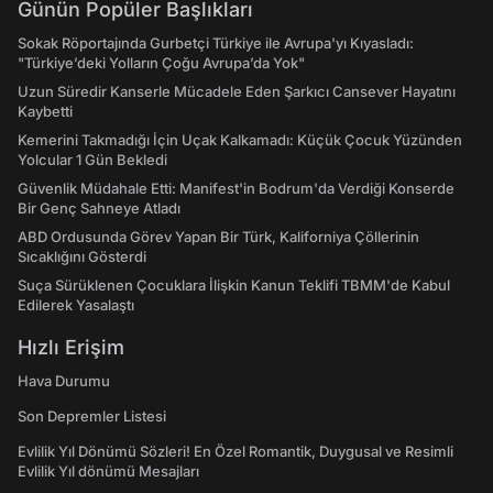
Günün Popüler Başlıkları
Sokak Röportajında Gurbetçi Türkiye ile Avrupa'yı Kıyasladı:
"Türkiye’deki Yolların Çoğu Avrupa’da Yok"
Uzun Süredir Kanserle Mücadele Eden Şarkıcı Cansever Hayatını
Kaybetti
Kemerini Takmadığı İçin Uçak Kalkamadı: Küçük Çocuk Yüzünden
Yolcular 1 Gün Bekledi
Güvenlik Müdahale Etti: Manifest'in Bodrum'da Verdiği Konserde
Bir Genç Sahneye Atladı
ABD Ordusunda Görev Yapan Bir Türk, Kaliforniya Çöllerinin
Sıcaklığını Gösterdi
Suça Sürüklenen Çocuklara İlişkin Kanun Teklifi TBMM'de Kabul
Edilerek Yasalaştı
Hızlı Erişim
Hava Durumu
Son Depremler Listesi
Evlilik Yıl Dönümü Sözleri! En Özel Romantik, Duygusal ve Resimli
Evlilik Yıl dönümü Mesajları