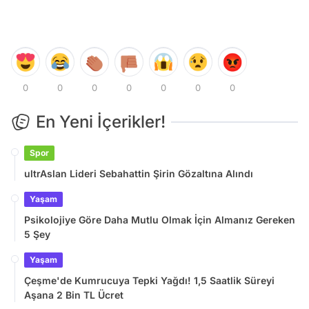
0
0
0
0
0
0
0
En Yeni İçerikler!
Spor
ultrAslan Lideri Sebahattin Şirin Gözaltına Alındı
Yaşam
Psikolojiye Göre Daha Mutlu Olmak İçin Almanız Gereken
5 Şey
Yaşam
Çeşme'de Kumrucuya Tepki Yağdı! 1,5 Saatlik Süreyi
Aşana 2 Bin TL Ücret