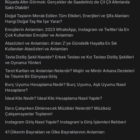
Rüyada Altın Görmek: Gerçekler de Saadetiniz de Çil Çil Altınlarda
Saklı Olabilir!
Doğal Taşların Merak Edilen Tüm Etkileri, Enerjileri ve Şifa Alanları:
Hangi Doğal Taş Ne İşe Yarar?
Emojilerin Anlamları: 2023 WhatsApp, Instagram ve Twitter'da En
Çok Kullanılan Emojiler ve Anlamları
Atasözleri ve Anlamları: A'dan Z'ye Gündelik Hayatta En Sık
Kullanılan Atasözleri ve Anlamları
Tavla Diziliş Şekli Nasıldır? Erkek Tavlası ve Kız Tavlası Diziliş Şekilleri
ve Oynama Yönleri
Tarot Kartları ve Anlamları Nelerdir? Majör ve Minör Arkana Desteleri
İle Tılsımlı Bir Dünyaya Giriş
Burç Uyumu Hesaplama Nedir? Burç Uyumu, Aşk Uyumu Nasıl
Hesaplanır?
İdeal Kilo Nedir? İdeal Kilo Hesaplama Nasıl Yapılır?
Ders Çalışırken Dinlenecek Müzikler Nelerdir? Müziksiz
Çalışamayanlar Toplanın!
Instagram Giriş Nasıl Yapılır? Instagram'a Giriş İşlemleri Rehberi
41 Ülkenin Bayrakları ve Ülke Bayraklarının Anlamları