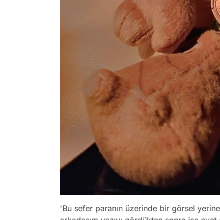
'Bu sefer paranın üzerinde bir görsel yerin
arkadaşım yazıyı gördükten sonra ise evet 