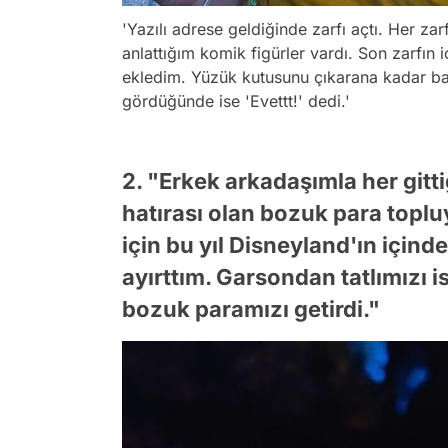
'Yazılı adrese geldiğinde zarfı açtı. Her za
anlattığım komik figürler vardı. Son zarfın iç
ekledim. Yüzük kutusunu çıkarana kadar b
gördüğünde ise 'Evettt!' dedi.'
2. "Erkek arkadaşımla her gitti
hatırası olan bozuk para topl
için bu yıl Disneyland'ın için
ayırttım. Garsondan tatlımızı 
bozuk paramızı getirdi."