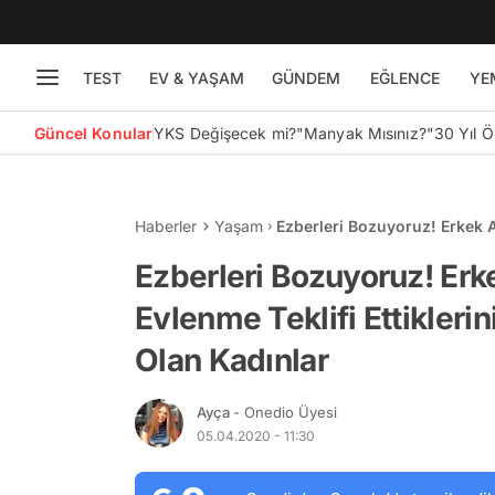
TEST
EV & YAŞAM
GÜNDEM
EĞLENCE
YE
Güncel Konular
YKS Değişecek mi?
"Manyak Mısınız?"
30 Yıl 
Haberler
Yaşam
Ezberleri Bozuyoruz! Erkek Ar
İlham Kaynağı Olan Kadınlar
Ezberleri Bozuyoruz! Erk
Evlenme Teklifi Ettikleri
Olan Kadınlar
Ayça
- Onedio Üyesi
05.04.2020 - 11:30