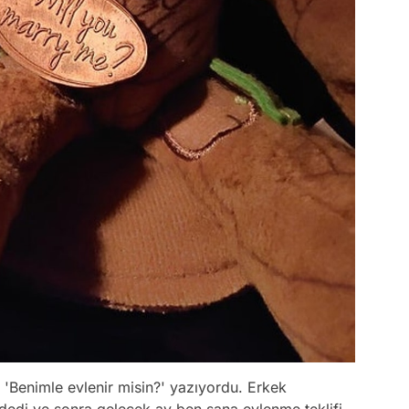
e 'Benimle evlenir misin?' yazıyordu. Erkek
dedi ve sonra gelecek ay ben sana evlenme teklifi