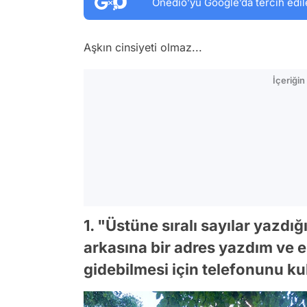
Onedio’yu Google’da tercih edil
Aşkın cinsiyeti olmaz...
İçeriği
1. "Üstüne sıralı sayılar yazdığ
arkasına bir adres yazdım ve 
gidebilmesi için telefonunu k