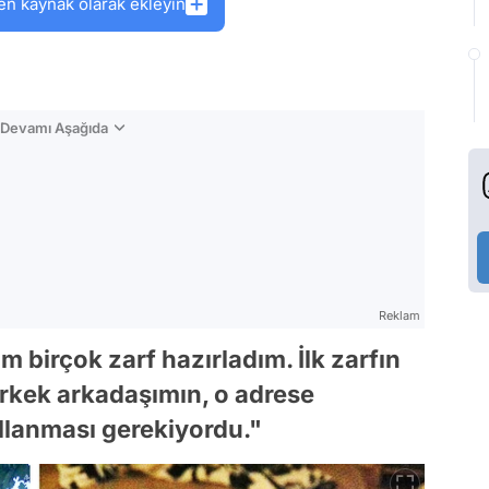
en kaynak olarak ekleyin
n Devamı Aşağıda
Reklam
ım birçok zarf hazırladım. İlk zarfın
erkek arkadaşımın, o adrese
ullanması gerekiyordu."