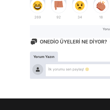
269
92
34
18
Yoru
ONEDİO ÜYELERİ NE DİYOR?
Yorum Yazın