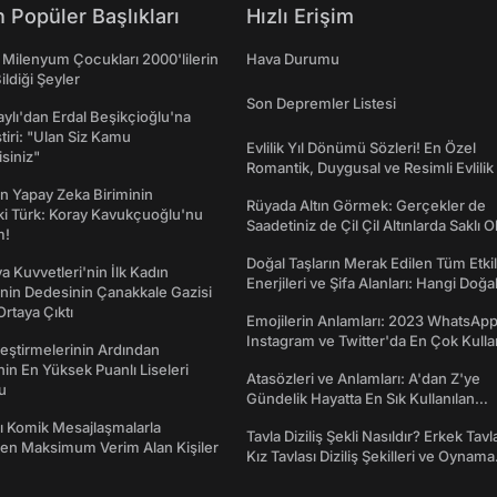
 Popüler Başlıkları
Hızlı Erişim
 Milenyum Çocukları 2000'lilerin
Hava Durumu
ildiği Şeyler
Son Depremler Listesi
taylı'dan Erdal Beşikçioğlu'na
ştiri: "Ulan Siz Kamu
Evlilik Yıl Dönümü Sözleri! En Özel
isiniz"
Romantik, Duygusal ve Resimli Evlilik 
dönümü Mesajları
n Yapay Zeka Biriminin
Rüyada Altın Görmek: Gerçekler de
ki Türk: Koray Kavukçuoğlu'nu
Saadetiniz de Çil Çil Altınlarda Saklı Ol
m!
Doğal Taşların Merak Edilen Tüm Etkil
a Kuvvetleri'nin İlk Kadın
Enerjileri ve Şifa Alanları: Hangi Doğa
nin Dedesinin Çanakkale Gazisi
Ne İşe Yarar?
rtaya Çıktı
Emojilerin Anlamları: 2023 WhatsApp
Instagram ve Twitter'da En Çok Kulla
eştirmelerinin Ardından
Emojiler ve Anlamları
nin En Yüksek Puanlı Liseleri
Atasözleri ve Anlamları: A'dan Z'ye
du
Gündelik Hayatta En Sık Kullanılan
Atasözleri ve Anlamları
rı Komik Mesajlaşmalarla
Tavla Diziliş Şekli Nasıldır? Erkek Tavl
den Maksimum Verim Alan Kişiler
Kız Tavlası Diziliş Şekilleri ve Oynama
Yönleri