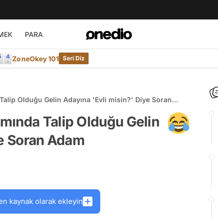
MEK
PARA
ZoneOkey 101
Seri Diz
alip Olduğu Gelin Adayına 'Evli misin?' Diye Soran
mında Talip Olduğu Gelin
ye Soran Adam
en kaynak olarak ekleyin