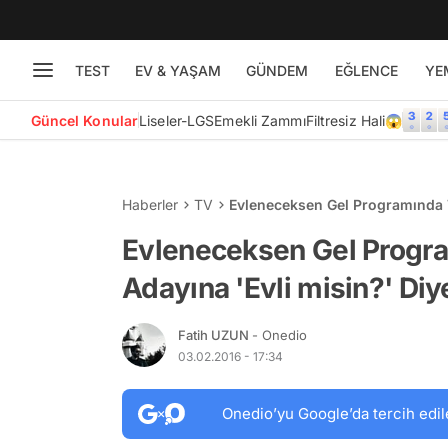
TEST
EV & YAŞAM
GÜNDEM
EĞLENCE
YE
Güncel Konular
Liseler-LGS
Emekli Zammı
Filtresiz Hali😱
Haberler
TV
Evleneceksen Gel Programında T
Adam
Evleneceksen Gel Progra
Adayına 'Evli misin?' Di
Fatih UZUN
- Onedio
03.02.2016 - 17:34
Onedio’yu Google’da tercih edil