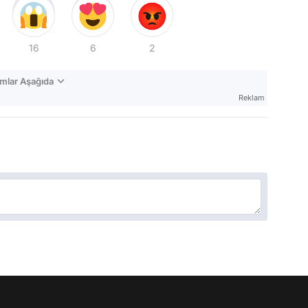
16
6
2
mlar Aşağıda
Reklam