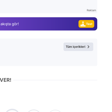
Magazin
Reklam
Video
 akışta gör!
Test
Tüm içerikleri
 VER!