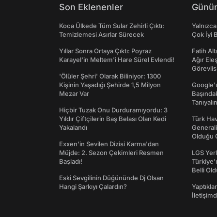
Son Eklenenler
Günün
Koca Ülkede Tüm Sular Zehirli Çıktı:
Yalnızca
Temizlemesi Asırlar Sürecek
Çok İyi B
Yıllar Sonra Ortaya Çıktı: Poyraz
Fatih Al
Karayel'in Meltem'i Hare Sürel Evlendi!
Ağır Ele
Görevlis
'Ölüler Şehri' Olarak Biliniyor: 1300
Kişinin Yaşadığı Şehirde 1,5 Milyon
Google'ı
Mezar Var
Başında
Tanıyalı
Hiçbir Tuzak Onu Durduramıyordu: 3
Yıldır Çiftçilerin Baş Belası Olan Kedi
Türk Hav
Yakalandı
Generali
Olduğu O
Exxen'in Sevilen Dizisi Karma'dan
Müjde: 2. Sezon Çekimleri Resmen
LGS Yerl
Başladı!
Türkiye'
Belli Ol
Eski Sevgilinin Düğününde Dj Olsan
Hangi Şarkıyı Çalardın?
Yaptıkla
İletişim