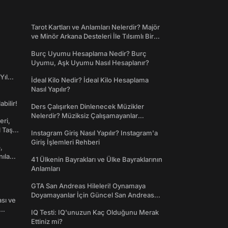
Tarot Kartları ve Anlamları Nelerdir? Majör
ve Minör Arkana Desteleri İle Tılsımlı Bir
Dünyaya Giriş
Burç Uyumu Hesaplama Nedir? Burç
Uyumu, Aşk Uyumu Nasıl Hesaplanır?
Yıl
İdeal Kilo Nedir? İdeal Kilo Hesaplama
Nasıl Yapılır?
abilir!
Ders Çalışırken Dinlenecek Müzikler
Nelerdir? Müziksiz Çalışamayanlar
eri,
Toplanın!
l Taş
Instagram Giriş Nasıl Yapılır? Instagram'a
Giriş İşlemleri Rehberi
,
nılan
41 Ülkenin Bayrakları ve Ülke Bayraklarının
Anlamları
GTA San Andreas Hileleri! Oynamaya
Doyamayanlar İçin Güncel San Andreas
ası ve
Şifreleri
IQ Testi: IQ'unuzun Kaç Olduğunu Merak
Ettiniz mi?