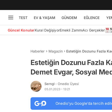
TEST
EV & YAŞAM
GÜNDEM
EĞLENCE
YE
Güncel Konular
Kural Değişiyor
Emekli Zammı
Acı Gerçekler
Haberler
Magazin
Estetiğin Dozunu Fazla Ka
Fena Karıştırdı!
Estetiğin Dozunu Fazla Ka
Demet Evgar, Sosyal Medy
Serngl
- Onedio Üyesi
05.01.2023 - 13:21
Onedio’yu Google’da tercih edil