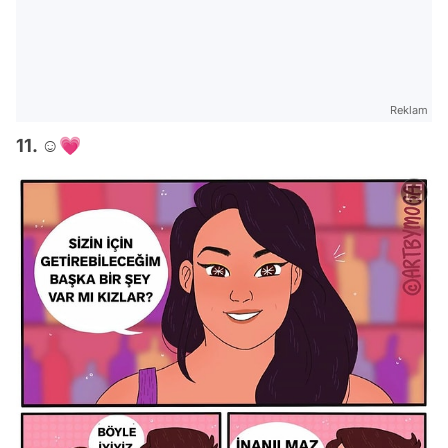
Reklam
11. ☺️💗