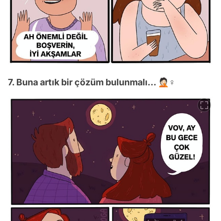
7. Buna artık bir çözüm bulunmalı... 🤦🏻♀️