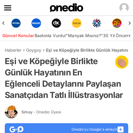
Güncel Konular
Bastonla Vurdu!
"Manyak Mısınız?"
30 Yıl Önce👀
Haberler
Goygoy
Eşi ve Köpeğiyle Birlikte Günlük Hayatının 
Eşi ve Köpeğiyle Birlikte
Günlük Hayatının En
Eğlenceli Detaylarını Paylaşan
Sanatçıdan Tatlı İllüstrasyonlar
Simay
- Onedio Üyesi
Onedio’yu Google'a ekleyin