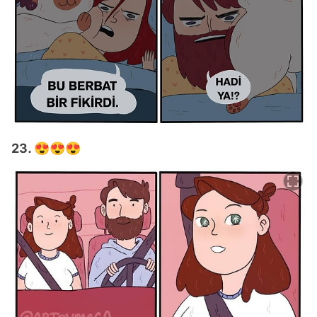
23. 😍😍😍