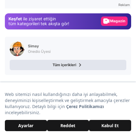
Gündem
Reklam
Magazin
Keşfet
ile ziyaret ettiğin
Video
tüm kategorileri tek akışta gör!
Test
Simay
Onedio Üyesi
Tüm içerikleri
Sana Özel Seçtiklerimiz
Daha Fazla Sana Özel İçerikler