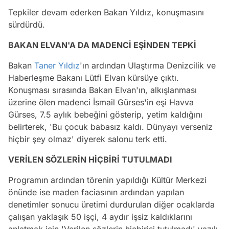
Tepkiler devam ederken Bakan Yıldız, konuşmasını
sürdürdü.
BAKAN ELVAN'A DA MADENCİ EŞİNDEN TEPKİ
Bakan
Taner Yıldız
'ın ardından Ulaştırma Denizcilik ve
Haberleşme Bakanı Lütfi Elvan kürsüye çıktı.
Konuşması sırasında Bakan Elvan'ın, alkışlanması
üzerine ölen madenci İsmail Gürses'in eşi Havva
Gürses, 7.5 aylık bebeğini gösterip, yetim kaldığını
belirterek, 'Bu çocuk babasız kaldı. Dünyayı verseniz
hiçbir şey olmaz' diyerek salonu terk etti.
VERİLEN SÖZLERİN HİÇBİRİ TUTULMADI
Programın ardından törenin yapıldığı Kültür Merkezi
önünde ise maden faciasının ardından yapılan
denetimler sonucu üretimi durdurulan diğer ocaklarda
çalışan yaklaşık 50 işçi, 4 aydır işsiz kaldıklarını
anlatmak için 'Verilen sözlerin hiçbirisi tutulmadı' yazılı