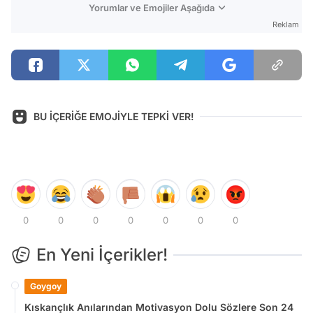
Yorumlar ve Emojiler Aşağıda
Reklam
BU İÇERİĞE EMOJİYLE TEPKİ VER!
0
0
0
0
0
0
0
En Yeni İçerikler!
Goygoy
Kıskançlık Anılarından Motivasyon Dolu Sözlere Son 24