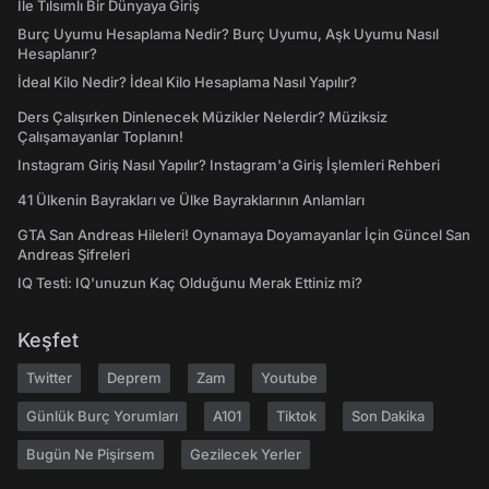
İle Tılsımlı Bir Dünyaya Giriş
Burç Uyumu Hesaplama Nedir? Burç Uyumu, Aşk Uyumu Nasıl
Hesaplanır?
İdeal Kilo Nedir? İdeal Kilo Hesaplama Nasıl Yapılır?
Ders Çalışırken Dinlenecek Müzikler Nelerdir? Müziksiz
Çalışamayanlar Toplanın!
Instagram Giriş Nasıl Yapılır? Instagram'a Giriş İşlemleri Rehberi
41 Ülkenin Bayrakları ve Ülke Bayraklarının Anlamları
GTA San Andreas Hileleri! Oynamaya Doyamayanlar İçin Güncel San
Andreas Şifreleri
IQ Testi: IQ'unuzun Kaç Olduğunu Merak Ettiniz mi?
Keşfet
Twitter
Deprem
Zam
Youtube
Günlük Burç Yorumları
A101
Tiktok
Son Dakika
Bugün Ne Pişirsem
Gezilecek Yerler