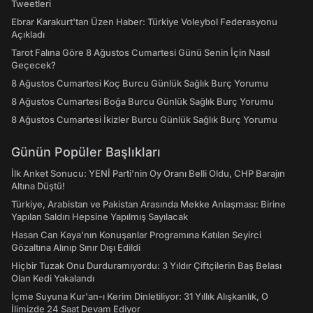
Tweetleri
Ebrar Karakurt'tan Üzen Haber: Türkiye Voleybol Federasyonu
Açıkladı
Tarot Falına Göre 8 Ağustos Cumartesi Günü Senin İçin Nasıl
Geçecek?
8 Ağustos Cumartesi Koç Burcu Günlük Sağlık Burç Yorumu
8 Ağustos Cumartesi Boğa Burcu Günlük Sağlık Burç Yorumu
8 Ağustos Cumartesi İkizler Burcu Günlük Sağlık Burç Yorumu
Günün Popüler Başlıkları
İlk Anket Sonucu: YENİ Parti'nin Oy Oranı Belli Oldu, CHP Barajın
Altına Düştü!
Türkiye, Arabistan ve Pakistan Arasında Mekke Anlaşması: Birine
Yapılan Saldırı Hepsine Yapılmış Sayılacak
Hasan Can Kaya’nın Konuşanlar Programına Katılan Seyirci
Gözaltına Alınıp Sınır Dışı Edildi
Hiçbir Tuzak Onu Durduramıyordu: 3 Yıldır Çiftçilerin Baş Belası
Olan Kedi Yakalandı
İçme Suyuna Kur'an-ı Kerim Dinletiliyor: 31 Yıllık Alışkanlık, O
İlimizde 24 Saat Devam Ediyor