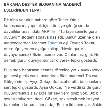
BAKANA DESTEK SLOGANINA MADENCİ
EŞLERİNDEN TEPKİ
DHA'da yer alan habere göre Taner Yıldız,
konuşmasını yapmak için kürsüye çıktığı sırada
davetliler arasındaki AKP'liler, 'Türkiye seninle gurur
duyuyor' sloganı atmaya başladı. Bunun üzerine ölen
madencilerden Mehmet
Tokat
'ın eşi Zeynep Tokat,
oturduğu yerden ayağa kalkıp, 'Neyle gurur
duyuyorsunuz? Bizim acımız var. Canlarımız gitti. Ne
demek gurur duyuyorsunuz' diyerek tepki gösterdi.
Bu sırada babasının cenaze törenine yırtık ayakkabıyla
gelmesi geniş yankı uyandıran ölen madenci Tezcan
Gökçe'nin eşi Ayşe Gökçe de tezahüratta bulunanlara
sert tepki gösterdi. Ayşe Gökçe, 'Ne verdiniz de gurur
duyuyorsunuz siz? Bize bir şey verdiğiniz yok. Biz bir
şey istemiyoruz' dedi. Gökçe, sakinleştirmek isteyen
bakanların korumalarına da, 'Benim iki acım var. Sakin