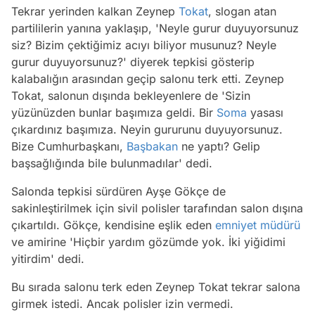
Tekrar yerinden kalkan Zeynep
Tokat
, slogan atan
partililerin yanına yaklaşıp, 'Neyle gurur duyuyorsunuz
siz? Bizim çektiğimiz acıyı biliyor musunuz? Neyle
gurur duyuyorsunuz?' diyerek tepkisi gösterip
kalabalığın arasından geçip salonu terk etti. Zeynep
Tokat, salonun dışında bekleyenlere de 'Sizin
yüzünüzden bunlar başımıza geldi. Bir
Soma
yasası
çıkardınız başımıza. Neyin gururunu duyuyorsunuz.
Bize Cumhurbaşkanı,
Başbakan
ne yaptı? Gelip
başsağlığında bile bulunmadılar' dedi.
Salonda tepkisi sürdüren Ayşe Gökçe de
sakinleştirilmek için sivil polisler tarafından salon dışına
çıkartıldı. Gökçe, kendisine eşlik eden
emniyet müdürü
ve amirine 'Hiçbir yardım gözümde yok. İki yiğidimi
yitirdim' dedi.
Bu sırada salonu terk eden Zeynep Tokat tekrar salona
girmek istedi. Ancak polisler izin vermedi.