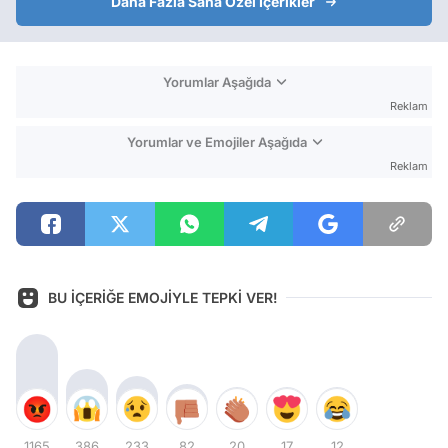
Daha Fazla Sana Özel İçerikler
Yorumlar Aşağıda
Reklam
Yorumlar ve Emojiler Aşağıda
Reklam
BU İÇERİĞE EMOJİYLE TEPKİ VER!
1165
386
233
82
20
17
12