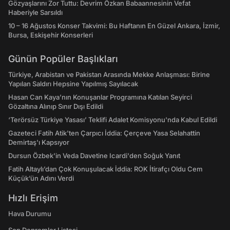
Gözyaşlarını Zor Tuttu: Devrim Özkan Babaannesinin Vefat
Haberiyle Sarsıldı
10 – 16 Ağustos Konser Takvimi: Bu Haftanın En Güzel Ankara, İzmir,
Bursa, Eskişehir Konserleri
Günün Popüler Başlıkları
Türkiye, Arabistan ve Pakistan Arasında Mekke Anlaşması: Birine
Yapılan Saldırı Hepsine Yapılmış Sayılacak
Hasan Can Kaya’nın Konuşanlar Programına Katılan Seyirci
Gözaltına Alınıp Sınır Dışı Edildi
‘Terörsüz Türkiye Yasası’ Teklifi Adalet Komisyonu'nda Kabul Edildi
Gazeteci Fatih Atik'ten Çarpıcı İddia: Çerçeve Yasa Selahattin
Demirtaş'ı Kapsıyor
Dursun Özbek'in Veda Davetine Icardi'den Soğuk Yanıt
Fatih Altaylı’dan Çok Konuşulacak İddia: ROK İtirafçı Oldu Cem
Küçük’ün Adını Verdi
Hızlı Erişim
Hava Durumu