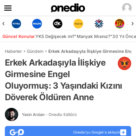
Güncel Konular
YKS Değişecek mi?
"Manyak Mısınız?"
30 Yıl Önc
Haberler
Gündem
Erkek Arkadaşıyla İlişkiye Girmesine Eng
Erkek Arkadaşıyla İlişkiye
Girmesine Engel
Oluyormuş: 3 Yaşındaki Kızını
Döverek Öldüren Anne
Yasin Arslan
- Onedio Editörü
Onedio’yu Google'a ekleyin