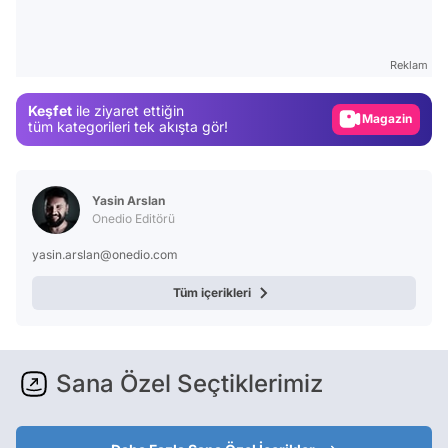
Video
Test
Reklam
Gündem
Keşfet
ile ziyaret ettiğin
Magazin
tüm kategorileri tek akışta gör!
Video
Test
Yasin Arslan
Onedio Editörü
yasin.arslan@onedio.com
Tüm içerikleri
Sana Özel Seçtiklerimiz