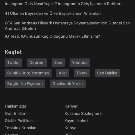
Instagram Giriş Nasıl Yapılır? Instagram'a Giriş İşlemleri Rehberi
41 Ülkenin Bayrakları ve Ülke Bayraklarının Anlamları
GTA San Andreas Hileleri! Oynamaya Doyamayanlar İçin Güncel San
Andreas Şifreleri
IQ Testi: IQ'unuzun Kaç Olduğunu Merak Ettiniz mi?
Keşfet
Twitter
Deprem
Zam
Youtube
Günlük Burç Yorumları
A101
Tiktok
Son Dakika
Bugün Ne Pişirsem
Gezilecek Yerler
Hakkımızda
Kariyer
Geri Bildirim
Kullanıcı Sözleşmesi
Gizlilik Politikası
Yayın İlkeleri
Topluluk Kuralları
Künye