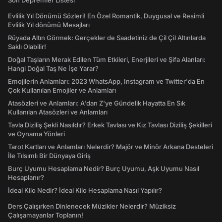
Son Depremler Listesi
Evlilik Yıl Dönümü Sözleri! En Özel Romantik, Duygusal ve Resimli
Evlilik Yıl dönümü Mesajları
Rüyada Altın Görmek: Gerçekler de Saadetiniz de Çil Çil Altınlarda
Saklı Olabilir!
Doğal Taşların Merak Edilen Tüm Etkileri, Enerjileri ve Şifa Alanları:
Hangi Doğal Taş Ne İşe Yarar?
Emojilerin Anlamları: 2023 WhatsApp, Instagram ve Twitter'da En
Çok Kullanılan Emojiler ve Anlamları
Atasözleri ve Anlamları: A'dan Z'ye Gündelik Hayatta En Sık
Kullanılan Atasözleri ve Anlamları
Tavla Diziliş Şekli Nasıldır? Erkek Tavlası ve Kız Tavlası Diziliş Şekilleri
ve Oynama Yönleri
Tarot Kartları ve Anlamları Nelerdir? Majör ve Minör Arkana Desteleri
İle Tılsımlı Bir Dünyaya Giriş
Burç Uyumu Hesaplama Nedir? Burç Uyumu, Aşk Uyumu Nasıl
Hesaplanır?
İdeal Kilo Nedir? İdeal Kilo Hesaplama Nasıl Yapılır?
Ders Çalışırken Dinlenecek Müzikler Nelerdir? Müziksiz
Çalışamayanlar Toplanın!