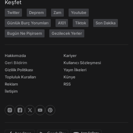
Keşfet
Twitter
Deprem
Zam
Youtube
Günlük Burç Yorumları
A101
Tiktok
Son Dakika
Bugün Ne Pişirsem
Gezilecek Yerler
Hakkımızda
Kariyer
Geri Bildirim
Kullanıcı Sözleşmesi
Gizlilik Politikası
Yayın İlkeleri
Topluluk Kuralları
Künye
Reklam
RSS
İletişim