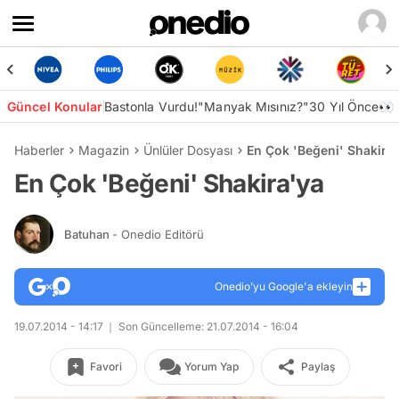
Güncel Konular
Bastonla Vurdu!
"Manyak Mısınız?"
30 Yıl Önce👀
Haberler
Magazin
Ünlüler Dosyası
En Çok 'Beğeni' Shakira
En Çok 'Beğeni' Shakira'ya
Batuhan
- Onedio Editörü
Onedio’yu Google'a ekleyin
19.07.2014 - 14:17
Son Güncelleme: 21.07.2014 - 16:04
Favori
Yorum Yap
Paylaş