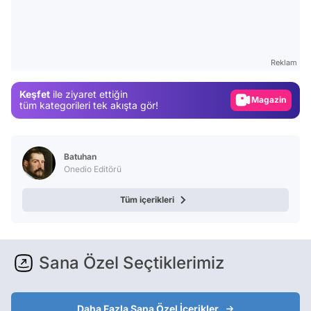
Video
Test
Reklam
Gündem
Keşfet
ile ziyaret ettiğin
Magazin
tüm kategorileri tek akışta gör!
Video
Test
Batuhan
Onedio Editörü
Tüm içerikleri
Sana Özel Seçtiklerimiz
Daha Fazla Sana Özel İçerikler