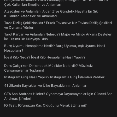
Çok Kullanılan Emojiler ve Anlamları
Atasözleri ve Anlamları: A'dan Z'ye Gündelik Hayatta En Sık
Kullanılan Atasözleri ve Anlamları
Tavla Diziliş Şekli Nasıldır? Erkek Tavlası ve Kız Tavlası Diziliş Şekilleri
ve Oynama Yönleri
Tarot Kartları ve Anlamları Nelerdir? Majör ve Minör Arkana Desteleri
İle Tılsımlı Bir Dünyaya Giriş
Burç Uyumu Hesaplama Nedir? Burç Uyumu, Aşk Uyumu Nasıl
Hesaplanır?
İdeal Kilo Nedir? İdeal Kilo Hesaplama Nasıl Yapılır?
Ders Çalışırken Dinlenecek Müzikler Nelerdir? Müziksiz
Çalışamayanlar Toplanın!
Instagram Giriş Nasıl Yapılır? Instagram'a Giriş İşlemleri Rehberi
41 Ülkenin Bayrakları ve Ülke Bayraklarının Anlamları
GTA San Andreas Hileleri! Oynamaya Doyamayanlar İçin Güncel San
Andreas Şifreleri
IQ Testi: IQ'unuzun Kaç Olduğunu Merak Ettiniz mi?