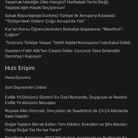
Yaşamak İstediğin Ülke Hangisi? Haritadaki Yerini Değil,
Yaşayacağın Hayatı Seçiyorsun!
Sokak Röportajında Gurbetçi Türkiye ile Avrupa'yı Kıyasladı:
"Türkiye’deki Yolların Çoğu Avrupa’da Yok"
Kur'an Kursu Öğrencilerinden Belediye Başkanına: "Manifest’i
Çağırın"
‘Terörsüz Türkiye Yasası’ Teklifi Adalet Komisyonu'nda Kabul Edildi
Gazeteci Fatih Atik'ten Çarpıcı İddia: Çerçeve Yasa Selahattin
Demirtaş'ı Kapsıyor
Hızlı Erişim
Hava Durumu
Son Depremler Listesi
Evlilik Yıl Dönümü Sözleri! En Özel Romantik, Duygusal ve Resimli
Evlilik Yıl dönümü Mesajları
Rüyada Altın Görmek: Gerçekler de Saadetiniz de Çil Çil Altınlarda
Saklı Olabilir!
Doğal Taşların Merak Edilen Tüm Etkileri, Enerjileri ve Şifa Alanları:
Hangi Doğal Taş Ne İşe Yarar?
Emojilerin Anlamları: 2023 WhatsApp, Instagram ve Twitter'da En