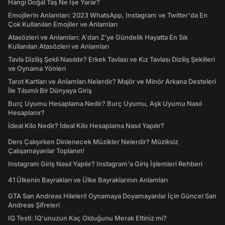
Hangi Doğal Taş Ne İşe Yarar?
Emojilerin Anlamları: 2023 WhatsApp, Instagram ve Twitter'da En
Çok Kullanılan Emojiler ve Anlamları
Atasözleri ve Anlamları: A'dan Z'ye Gündelik Hayatta En Sık
Kullanılan Atasözleri ve Anlamları
Tavla Diziliş Şekli Nasıldır? Erkek Tavlası ve Kız Tavlası Diziliş Şekilleri
ve Oynama Yönleri
Tarot Kartları ve Anlamları Nelerdir? Majör ve Minör Arkana Desteleri
İle Tılsımlı Bir Dünyaya Giriş
Burç Uyumu Hesaplama Nedir? Burç Uyumu, Aşk Uyumu Nasıl
Hesaplanır?
İdeal Kilo Nedir? İdeal Kilo Hesaplama Nasıl Yapılır?
Ders Çalışırken Dinlenecek Müzikler Nelerdir? Müziksiz
Çalışamayanlar Toplanın!
Instagram Giriş Nasıl Yapılır? Instagram'a Giriş İşlemleri Rehberi
41 Ülkenin Bayrakları ve Ülke Bayraklarının Anlamları
GTA San Andreas Hileleri! Oynamaya Doyamayanlar İçin Güncel San
Andreas Şifreleri
IQ Testi: IQ'unuzun Kaç Olduğunu Merak Ettiniz mi?