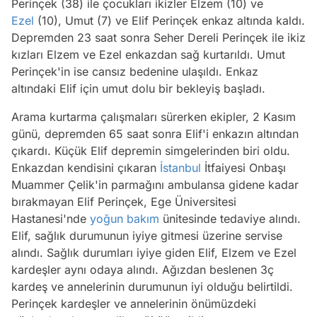
Perinçek (38) ile çocukları ikizler Elzem (10) ve
Ezel
(10), Umut (7) ve Elif Perinçek enkaz altında kaldı.
Depremden 23 saat sonra Seher Dereli Perinçek ile ikiz
kızları Elzem ve Ezel enkazdan sağ kurtarıldı. Umut
Perinçek'in ise cansız bedenine ulaşıldı. Enkaz
altındaki Elif için umut dolu bir bekleyiş başladı.
Arama kurtarma çalışmaları sürerken ekipler, 2 Kasım
günü, depremden 65 saat sonra Elif'i enkazın altından
çıkardı. Küçük Elif depremin simgelerinden biri oldu.
Enkazdan kendisini çıkaran
İstanbul
İtfaiyesi Onbaşı
Muammer Çelik'in parmağını ambulansa gidene kadar
bırakmayan Elif Perinçek, Ege Üniversitesi
Hastanesi'nde
yoğun bakım
ünitesinde tedaviye alındı.
Elif, sağlık durumunun iyiye gitmesi üzerine servise
alındı. Sağlık durumları iyiye giden Elif, Elzem ve Ezel
kardeşler aynı odaya alındı. Ağızdan beslenen 3ç
kardeş ve annelerinin durumunun iyi olduğu belirtildi.
Perinçek kardeşler ve annelerinin önümüzdeki