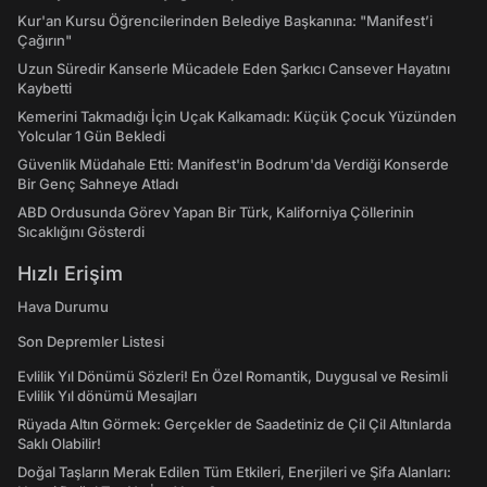
Kur'an Kursu Öğrencilerinden Belediye Başkanına: "Manifest’i
Çağırın"
Uzun Süredir Kanserle Mücadele Eden Şarkıcı Cansever Hayatını
Kaybetti
Kemerini Takmadığı İçin Uçak Kalkamadı: Küçük Çocuk Yüzünden
Yolcular 1 Gün Bekledi
Güvenlik Müdahale Etti: Manifest'in Bodrum'da Verdiği Konserde
Bir Genç Sahneye Atladı
ABD Ordusunda Görev Yapan Bir Türk, Kaliforniya Çöllerinin
Sıcaklığını Gösterdi
Hızlı Erişim
Hava Durumu
Son Depremler Listesi
Evlilik Yıl Dönümü Sözleri! En Özel Romantik, Duygusal ve Resimli
Evlilik Yıl dönümü Mesajları
Rüyada Altın Görmek: Gerçekler de Saadetiniz de Çil Çil Altınlarda
Saklı Olabilir!
Doğal Taşların Merak Edilen Tüm Etkileri, Enerjileri ve Şifa Alanları: