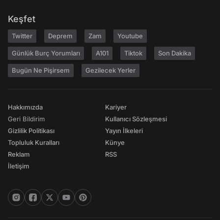
Keşfet
Twitter
Deprem
Zam
Youtube
Günlük Burç Yorumları
A101
Tiktok
Son Dakika
Bugün Ne Pişirsem
Gezilecek Yerler
Hakkımızda
Kariyer
Geri Bildirim
Kullanıcı Sözleşmesi
Gizlilik Politikası
Yayın İlkeleri
Topluluk Kuralları
Künye
Reklam
RSS
İletişim