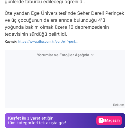
günlerde taburcu edileceği öğrenildi.
Öte yandan Ege Üniversitesi'nde Seher Dereli Perinçek
ve üç çocuğunun da aralarında bulunduğu 4'ü
yoğunda bakım olmak üzere 16 depremzedenin
tedavisinin sürdüğü belirtildi.
Kaynak:
https://www.dha.com.tr/yurt/elif-peri...
Yorumlar ve Emojiler Aşağıda
Video
Test
Reklam
Gündem
Keşfet
ile ziyaret ettiğin
Magazin
tüm kategorileri tek akışta gör!
Video