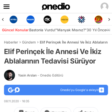
Güncel Konular
Bastonla Vurdu!
"Manyak Mısınız?"
30 Yıl Önce👀
Haberler
Gündem
Elif Perinçek İle Annesi Ve İkiz Ablalarını
Elif Perinçek İle Annesi Ve İkiz
Ablalarının Tedavisi Sürüyor
Yasin Arslan
- Onedio Editörü
Onedio’yu Google'a ekleyin
08.11.2020 - 16:35