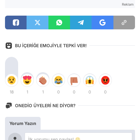
Reklam
BU İÇERİĞE EMOJİYLE TEPKİ VER!
18
1
1
0
0
0
0
ONEDİO ÜYELERİ NE DİYOR?
Yorum Yazın