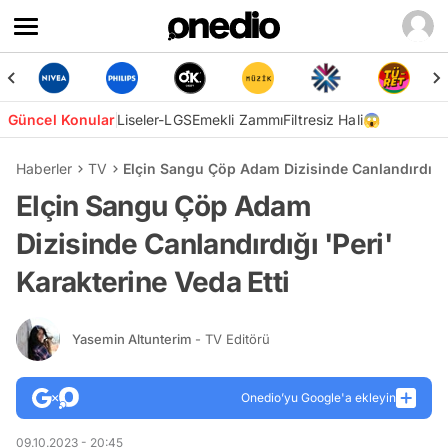
Güncel Konular
Liseler-LGS
Emekli Zammı
Filtresiz Hali😱
Haberler
TV
Elçin Sangu Çöp Adam Dizisinde Canlandırdığı '
Elçin Sangu Çöp Adam
Dizisinde Canlandırdığı 'Peri'
Karakterine Veda Etti
Yasemin Altunterim
- TV Editörü
Onedio’yu Google'a ekleyin
09.10.2023 - 20:45