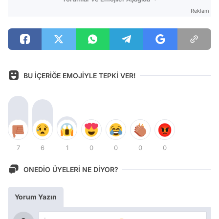
Reklam
BU İÇERİĞE EMOJİYLE TEPKİ VER!
7
6
1
0
0
0
0
ONEDİO ÜYELERİ NE DİYOR?
Yorum Yazın