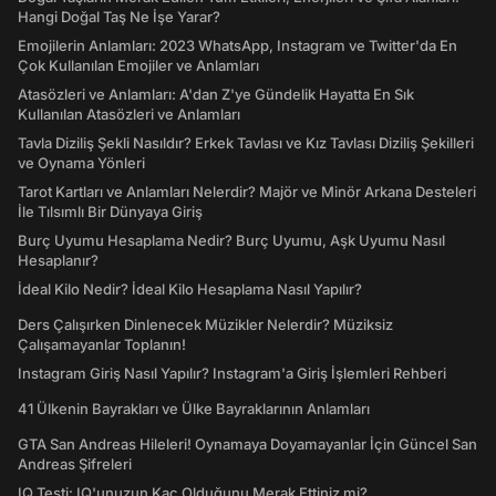
Hangi Doğal Taş Ne İşe Yarar?
Emojilerin Anlamları: 2023 WhatsApp, Instagram ve Twitter'da En
Çok Kullanılan Emojiler ve Anlamları
Atasözleri ve Anlamları: A'dan Z'ye Gündelik Hayatta En Sık
Kullanılan Atasözleri ve Anlamları
Tavla Diziliş Şekli Nasıldır? Erkek Tavlası ve Kız Tavlası Diziliş Şekilleri
ve Oynama Yönleri
Tarot Kartları ve Anlamları Nelerdir? Majör ve Minör Arkana Desteleri
İle Tılsımlı Bir Dünyaya Giriş
Burç Uyumu Hesaplama Nedir? Burç Uyumu, Aşk Uyumu Nasıl
Hesaplanır?
İdeal Kilo Nedir? İdeal Kilo Hesaplama Nasıl Yapılır?
Ders Çalışırken Dinlenecek Müzikler Nelerdir? Müziksiz
Çalışamayanlar Toplanın!
Instagram Giriş Nasıl Yapılır? Instagram'a Giriş İşlemleri Rehberi
41 Ülkenin Bayrakları ve Ülke Bayraklarının Anlamları
GTA San Andreas Hileleri! Oynamaya Doyamayanlar İçin Güncel San
Andreas Şifreleri
IQ Testi: IQ'unuzun Kaç Olduğunu Merak Ettiniz mi?