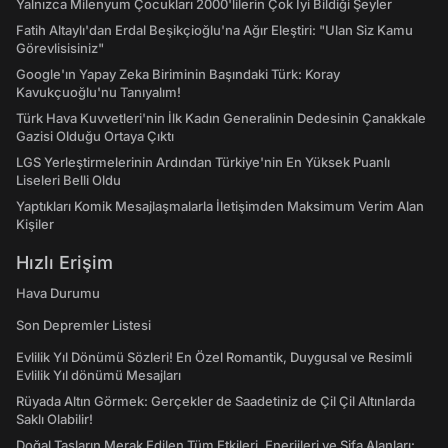
Yalnızca Milenyum Çocukları 2000'lilerin Çok İyi Bildiği Şeyler
Fatih Altaylı'dan Erdal Beşikçioğlu'na Ağır Eleştiri: "Ulan Siz Kamu
Görevlisisiniz"
Google'ın Yapay Zeka Biriminin Başındaki Türk: Koray
Kavukçuoğlu'nu Tanıyalım!
Türk Hava Kuvvetleri'nin İlk Kadın Generalinin Dedesinin Çanakkale
Gazisi Olduğu Ortaya Çıktı
LGS Yerleştirmelerinin Ardından Türkiye'nin En Yüksek Puanlı
Liseleri Belli Oldu
Yaptıkları Komik Mesajlaşmalarla İletişimden Maksimum Verim Alan
Kişiler
Hızlı Erişim
Hava Durumu
Son Depremler Listesi
Evlilik Yıl Dönümü Sözleri! En Özel Romantik, Duygusal ve Resimli
Evlilik Yıl dönümü Mesajları
Rüyada Altın Görmek: Gerçekler de Saadetiniz de Çil Çil Altınlarda
Saklı Olabilir!
Doğal Taşların Merak Edilen Tüm Etkileri, Enerjileri ve Şifa Alanları: