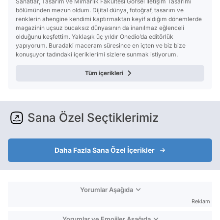
Sanatlar, Tasarım ve Mimarlık Fakültesi Görsel İletişim Tasarımı
bölümünden mezun oldum. Dijital dünya, fotoğraf, tasarım ve
renklerin ahengine kendimi kaptırmaktan keyif aldığım dönemlerde
magazinin uçsuz bucaksız dünyasının da inanılmaz eğlenceli
olduğunu keşfettim. Yaklaşık üç yıldır Onedio’da editörlük
yapıyorum. Buradaki maceram süresince en içten ve biz bize
konuşuyor tadındaki içeriklerimi sizlere sunmak istiyorum.
Tüm içerikleri
Sana Özel Seçtiklerimiz
Daha Fazla Sana Özel İçerikler
Yorumlar Aşağıda
Reklam
Yorumlar ve Emojiler Aşağıda