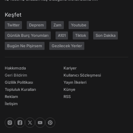
Keşfet
Twitter
Deprem
Zam
Youtube
Günlük Burç Yorumları
A101
Tiktok
Son Dakika
Bugün Ne Pişirsem
Gezilecek Yerler
Hakkımızda
Kariyer
Geri Bildirim
Kullanıcı Sözleşmesi
Gizlilik Politikası
Yayın İlkeleri
Topluluk Kuralları
Künye
Reklam
RSS
İletişim