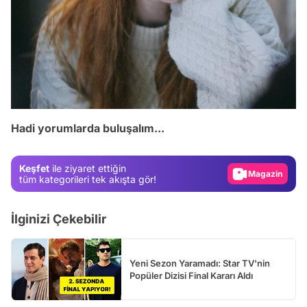
Video
Test
Hadi yorumlarda buluşalım...
Gündem
Magazin
Keşfet
ile ziyaret ettiğin
Video
tüm kategorileri tek akışta gör!
Test
İlginizi Çekebilir
Yeni Sezon Yaramadı: Star TV'nin
Popüler Dizisi Final Kararı Aldı