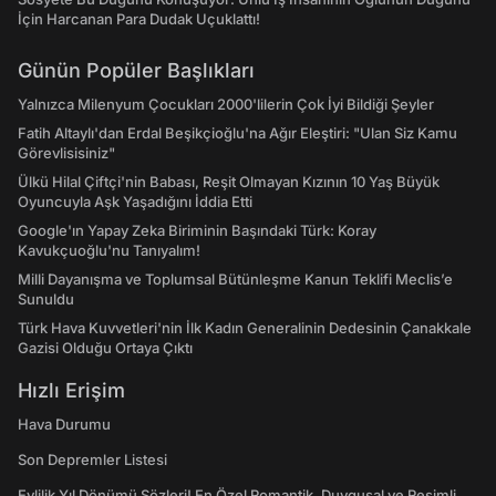
İçin Harcanan Para Dudak Uçuklattı!
Günün Popüler Başlıkları
Yalnızca Milenyum Çocukları 2000'lilerin Çok İyi Bildiği Şeyler
Fatih Altaylı'dan Erdal Beşikçioğlu'na Ağır Eleştiri: "Ulan Siz Kamu
Görevlisisiniz"
Ülkü Hilal Çiftçi'nin Babası, Reşit Olmayan Kızının 10 Yaş Büyük
Oyuncuyla Aşk Yaşadığını İddia Etti
Google'ın Yapay Zeka Biriminin Başındaki Türk: Koray
Kavukçuoğlu'nu Tanıyalım!
Milli Dayanışma ve Toplumsal Bütünleşme Kanun Teklifi Meclis’e
Sunuldu
Türk Hava Kuvvetleri'nin İlk Kadın Generalinin Dedesinin Çanakkale
Gazisi Olduğu Ortaya Çıktı
Hızlı Erişim
Hava Durumu
Son Depremler Listesi
Evlilik Yıl Dönümü Sözleri! En Özel Romantik, Duygusal ve Resimli