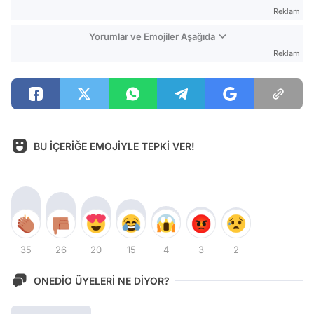
Reklam
Yorumlar ve Emojiler Aşağıda
Reklam
BU İÇERİĞE EMOJİYLE TEPKİ VER!
35
26
20
15
4
3
2
ONEDİO ÜYELERİ NE DİYOR?