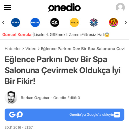
Güncel Konular
Liseler-LGS
Emekli Zammı
Filtresiz Hali😱
Haberler
Video
Eğlence Parkını Dev Bir Spa Salonuna Çevirme
Eğlence Parkını Dev Bir Spa
Salonuna Çevirmek Oldukça İyi
Bir Fikir!
Berkan Özgubar
- Onedio Editörü
Onedio’yu Google'a ekleyin
30.11.2016 - 21:57