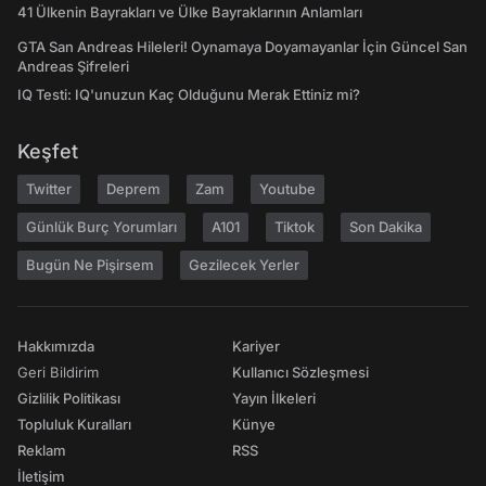
41 Ülkenin Bayrakları ve Ülke Bayraklarının Anlamları
GTA San Andreas Hileleri! Oynamaya Doyamayanlar İçin Güncel San
Andreas Şifreleri
IQ Testi: IQ'unuzun Kaç Olduğunu Merak Ettiniz mi?
Keşfet
Twitter
Deprem
Zam
Youtube
Günlük Burç Yorumları
A101
Tiktok
Son Dakika
Bugün Ne Pişirsem
Gezilecek Yerler
Hakkımızda
Kariyer
Geri Bildirim
Kullanıcı Sözleşmesi
Gizlilik Politikası
Yayın İlkeleri
Topluluk Kuralları
Künye
Reklam
RSS
İletişim