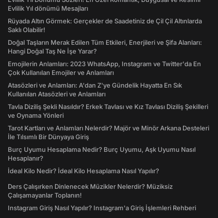
Evlilik Yıl dönümü Mesajları
Rüyada Altın Görmek: Gerçekler de Saadetiniz de Çil Çil Altınlarda
Saklı Olabilir!
Doğal Taşların Merak Edilen Tüm Etkileri, Enerjileri ve Şifa Alanları:
Hangi Doğal Taş Ne İşe Yarar?
Emojilerin Anlamları: 2023 WhatsApp, Instagram ve Twitter'da En
Çok Kullanılan Emojiler ve Anlamları
Atasözleri ve Anlamları: A'dan Z'ye Gündelik Hayatta En Sık
Kullanılan Atasözleri ve Anlamları
Tavla Diziliş Şekli Nasıldır? Erkek Tavlası ve Kız Tavlası Diziliş Şekilleri
ve Oynama Yönleri
Tarot Kartları ve Anlamları Nelerdir? Majör ve Minör Arkana Desteleri
İle Tılsımlı Bir Dünyaya Giriş
Burç Uyumu Hesaplama Nedir? Burç Uyumu, Aşk Uyumu Nasıl
Hesaplanır?
İdeal Kilo Nedir? İdeal Kilo Hesaplama Nasıl Yapılır?
Ders Çalışırken Dinlenecek Müzikler Nelerdir? Müziksiz
Çalışamayanlar Toplanın!
Instagram Giriş Nasıl Yapılır? Instagram'a Giriş İşlemleri Rehberi