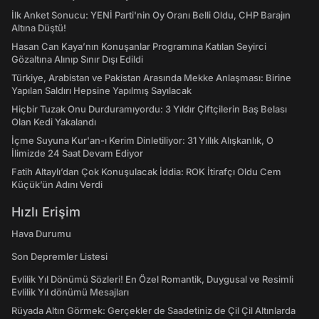
İlk Anket Sonucu: YENİ Parti'nin Oy Oranı Belli Oldu, CHP Barajın
Altına Düştü!
Hasan Can Kaya’nın Konuşanlar Programına Katılan Seyirci
Gözaltına Alınıp Sınır Dışı Edildi
Türkiye, Arabistan ve Pakistan Arasında Mekke Anlaşması: Birine
Yapılan Saldırı Hepsine Yapılmış Sayılacak
Hiçbir Tuzak Onu Durduramıyordu: 3 Yıldır Çiftçilerin Baş Belası
Olan Kedi Yakalandı
İçme Suyuna Kur'an-ı Kerim Dinletiliyor: 31 Yıllık Alışkanlık, O
İlimizde 24 Saat Devam Ediyor
Fatih Altaylı’dan Çok Konuşulacak İddia: ROK İtirafçı Oldu Cem
Küçük’ün Adını Verdi
Hızlı Erişim
Hava Durumu
Son Depremler Listesi
Evlilik Yıl Dönümü Sözleri! En Özel Romantik, Duygusal ve Resimli
Evlilik Yıl dönümü Mesajları
Rüyada Altın Görmek: Gerçekler de Saadetiniz de Çil Çil Altınlarda