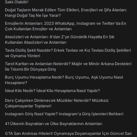
Saklı Olabilir!
Doğal Taşların Merak Edilen Tüm Etkileri, Enerjileri ve Şifa Alanları:
Hangi Doğal Taş Ne İşe Yarar?
Emojilerin Anlamları: 2023 WhatsApp, Instagram ve Twitter'da En
Çok Kullanılan Emojiler ve Anlamları
Atasözleri ve Anlamları: A'dan Z'ye Gündelik Hayatta En Sık
Kullanılan Atasözleri ve Anlamları
Tavla Diziliş Şekli Nasıldır? Erkek Tavlası ve Kız Tavlası Diziliş Şekilleri
ve Oynama Yönleri
Tarot Kartları ve Anlamları Nelerdir? Majör ve Minör Arkana Desteleri
İle Tılsımlı Bir Dünyaya Giriş
Burç Uyumu Hesaplama Nedir? Burç Uyumu, Aşk Uyumu Nasıl
Hesaplanır?
İdeal Kilo Nedir? İdeal Kilo Hesaplama Nasıl Yapılır?
Ders Çalışırken Dinlenecek Müzikler Nelerdir? Müziksiz
Çalışamayanlar Toplanın!
Instagram Giriş Nasıl Yapılır? Instagram'a Giriş İşlemleri Rehberi
41 Ülkenin Bayrakları ve Ülke Bayraklarının Anlamları
GTA San Andreas Hileleri! Oynamaya Doyamayanlar İçin Güncel San