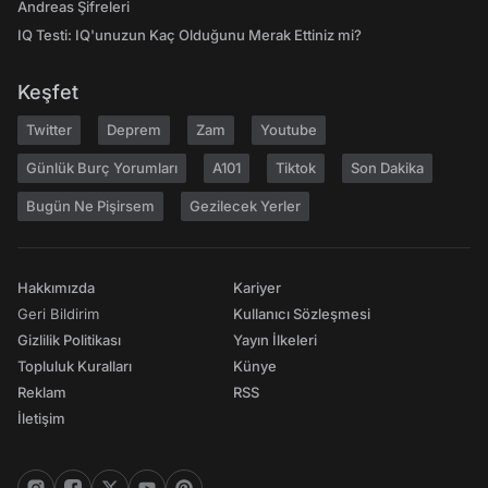
Andreas Şifreleri
IQ Testi: IQ'unuzun Kaç Olduğunu Merak Ettiniz mi?
Keşfet
Twitter
Deprem
Zam
Youtube
Günlük Burç Yorumları
A101
Tiktok
Son Dakika
Bugün Ne Pişirsem
Gezilecek Yerler
Hakkımızda
Kariyer
Geri Bildirim
Kullanıcı Sözleşmesi
Gizlilik Politikası
Yayın İlkeleri
Topluluk Kuralları
Künye
Reklam
RSS
İletişim