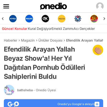
Güncel Konular
Kural Değişiyor
Emekli Zammı
Acı Gerçekler
Haberler
Magazin
Ünlüler Dosyası
Efendilik Arayan Yallah 
Efendilik Arayan Yallah
Beyaz Show'a! Her Yıl
Dağıtılan Pornhub Ödülleri
Sahiplerini Buldu
bathsheba
- Onedio Üyesi
Onedio’yu Google'a ekleyin