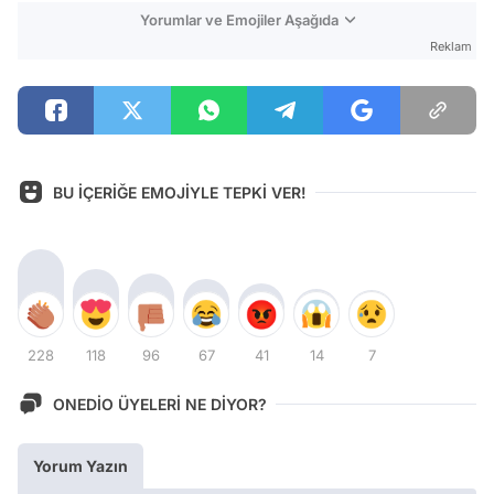
Yorumlar ve Emojiler Aşağıda
Reklam
BU İÇERİĞE EMOJİYLE TEPKİ VER!
228
118
96
67
41
14
7
ONEDİO ÜYELERİ NE DİYOR?
Yorum Yazın