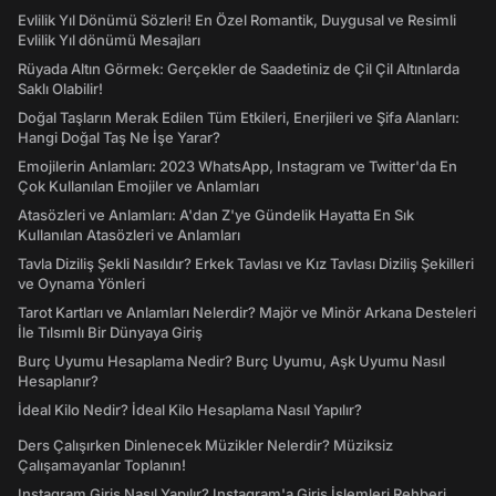
Evlilik Yıl Dönümü Sözleri! En Özel Romantik, Duygusal ve Resimli
Evlilik Yıl dönümü Mesajları
Rüyada Altın Görmek: Gerçekler de Saadetiniz de Çil Çil Altınlarda
Saklı Olabilir!
Doğal Taşların Merak Edilen Tüm Etkileri, Enerjileri ve Şifa Alanları:
Hangi Doğal Taş Ne İşe Yarar?
Emojilerin Anlamları: 2023 WhatsApp, Instagram ve Twitter'da En
Çok Kullanılan Emojiler ve Anlamları
Atasözleri ve Anlamları: A'dan Z'ye Gündelik Hayatta En Sık
Kullanılan Atasözleri ve Anlamları
Tavla Diziliş Şekli Nasıldır? Erkek Tavlası ve Kız Tavlası Diziliş Şekilleri
ve Oynama Yönleri
Tarot Kartları ve Anlamları Nelerdir? Majör ve Minör Arkana Desteleri
İle Tılsımlı Bir Dünyaya Giriş
Burç Uyumu Hesaplama Nedir? Burç Uyumu, Aşk Uyumu Nasıl
Hesaplanır?
İdeal Kilo Nedir? İdeal Kilo Hesaplama Nasıl Yapılır?
Ders Çalışırken Dinlenecek Müzikler Nelerdir? Müziksiz
Çalışamayanlar Toplanın!
Instagram Giriş Nasıl Yapılır? Instagram'a Giriş İşlemleri Rehberi