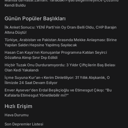
Manisa'da Hasat Zamanı: Tarladaki Fiyatı Beğenmeyince Çözümü
Kendi Buldu
Günün Popüler Başlıkları
İlk Anket Sonucu: YENİ Parti'nin Oy Oranı Belli Oldu, CHP Barajın
Altına Düştü!
Türkiye, Arabistan ve Pakistan Arasında Mekke Anlaşması: Birine
Yapılan Saldırı Hepsine Yapılmış Sayılacak
Hasan Can Kaya’nın Konuşanlar Programına Katılan Seyirci
Gözaltına Alınıp Sınır Dışı Edildi
Hiçbir Tuzak Onu Durduramıyordu: 3 Yıldır Çiftçilerin Baş Belası
Olan Kedi Yakalandı
İçme Suyuna Kur'an-ı Kerim Dinletiliyor: 31 Yıllık Alışkanlık, O
İlimizde 24 Saat Devam Ediyor
Enver Aysever'den Erdal Beşikçioğlu ve Etimesgut Çıkışı: “Bu
Kafalarla Etimesgut Yönetilebilir mi?”
Hızlı Erişim
Hava Durumu
Son Depremler Listesi