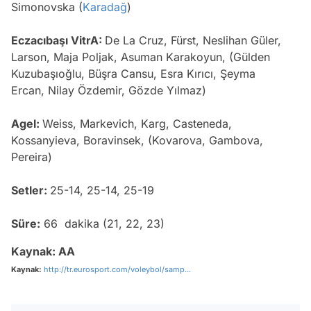
Simonovska (
Karadağ
)
Eczacıbaşı VitrA:
De La Cruz, Fürst, Neslihan Güler,
Larson, Maja Poljak, Asuman Karakoyun, (Gülden
Kuzubaşıoğlu, Büşra Cansu, Esra Kırıcı, Şeyma
Ercan, Nilay Özdemir, Gözde Yılmaz)
Agel:
Weiss, Markevich, Karg, Casteneda,
Kossanyieva, Boravinsek, (Kovarova, Gambova,
Pereira)
Setler:
25-14, 25-14, 25-19
Süre:
66 dakika (21, 22, 23)
Kaynak: AA
Kaynak:
http://tr.eurosport.com/voleybol/samp...