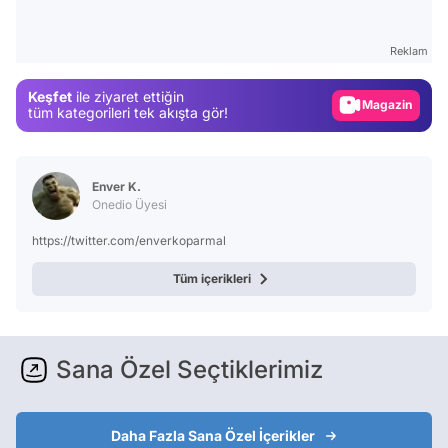
Video
Test
Reklam
Gündem
Keşfet
ile ziyaret ettiğin
Magazin
tüm kategorileri tek akışta gör!
Video
Test
Enver K.
Onedio Üyesi
https://twitter.com/enverkoparmal
Tüm içerikleri
Sana Özel Seçtiklerimiz
Daha Fazla Sana Özel İçerikler