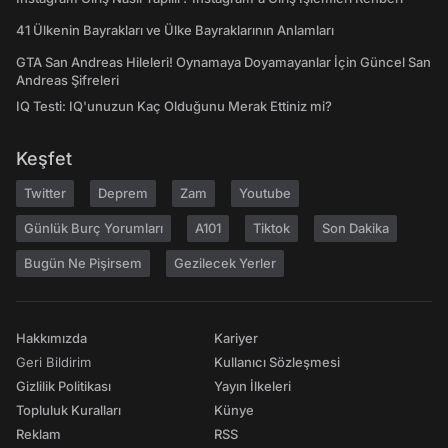
41 Ülkenin Bayrakları ve Ülke Bayraklarının Anlamları
GTA San Andreas Hileleri! Oynamaya Doyamayanlar İçin Güncel San
Andreas Şifreleri
IQ Testi: IQ'unuzun Kaç Olduğunu Merak Ettiniz mi?
Keşfet
Twitter
Deprem
Zam
Youtube
Günlük Burç Yorumları
A101
Tiktok
Son Dakika
Bugün Ne Pişirsem
Gezilecek Yerler
Hakkımızda
Kariyer
Geri Bildirim
Kullanıcı Sözleşmesi
Gizlilik Politikası
Yayın İlkeleri
Topluluk Kuralları
Künye
Reklam
RSS