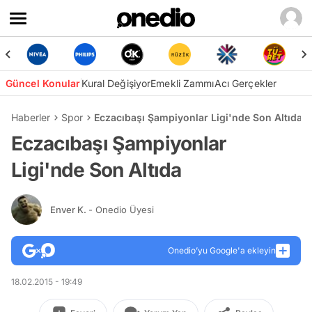
Güncel Konular
Kural Değişiyor
Emekli Zammı
Acı Gerçekler
Haberler
Spor
Eczacıbaşı Şampiyonlar Ligi'nde Son Altıda
Eczacıbaşı Şampiyonlar
Ligi'nde Son Altıda
Enver K.
- Onedio Üyesi
Onedio’yu Google'a ekleyin
18.02.2015 - 19:49