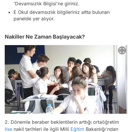
'Devamsızlık Bilgisi'ne giriniz.
E Okul devamsızlık bilgileriniz altta bulunan
panelde yer alıyor.
Nakiller Ne Zaman Başlayacak?
2. Dönemle beraber beklentilerin arttığı ortaöğretim
lise
nakil tarihleri ile ilgili Milli
Eğitim
Bakanlığı'ndan