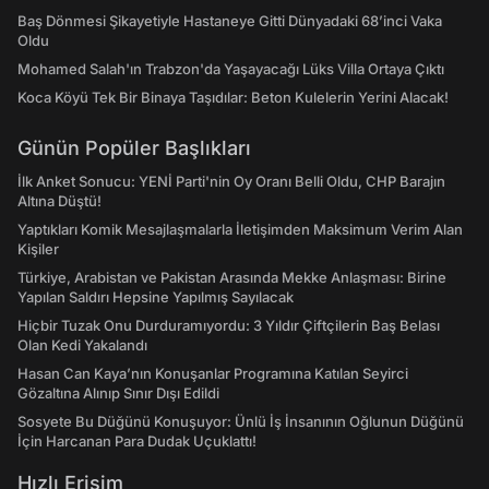
Baş Dönmesi Şikayetiyle Hastaneye Gitti Dünyadaki 68’inci Vaka
Oldu
Mohamed Salah'ın Trabzon'da Yaşayacağı Lüks Villa Ortaya Çıktı
Koca Köyü Tek Bir Binaya Taşıdılar: Beton Kulelerin Yerini Alacak!
Günün Popüler Başlıkları
İlk Anket Sonucu: YENİ Parti'nin Oy Oranı Belli Oldu, CHP Barajın
Altına Düştü!
Yaptıkları Komik Mesajlaşmalarla İletişimden Maksimum Verim Alan
Kişiler
Türkiye, Arabistan ve Pakistan Arasında Mekke Anlaşması: Birine
Yapılan Saldırı Hepsine Yapılmış Sayılacak
Hiçbir Tuzak Onu Durduramıyordu: 3 Yıldır Çiftçilerin Baş Belası
Olan Kedi Yakalandı
Hasan Can Kaya’nın Konuşanlar Programına Katılan Seyirci
Gözaltına Alınıp Sınır Dışı Edildi
Sosyete Bu Düğünü Konuşuyor: Ünlü İş İnsanının Oğlunun Düğünü
İçin Harcanan Para Dudak Uçuklattı!
Hızlı Erişim