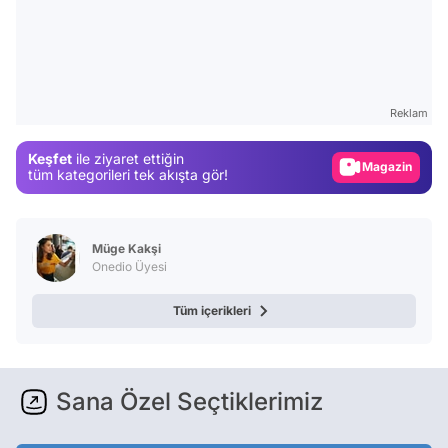
Video
Test
Reklam
Gündem
Keşfet
ile ziyaret ettiğin
Magazin
tüm kategorileri tek akışta gör!
Video
Test
Müge Kakşi
Onedio Üyesi
Tüm içerikleri
Sana Özel Seçtiklerimiz