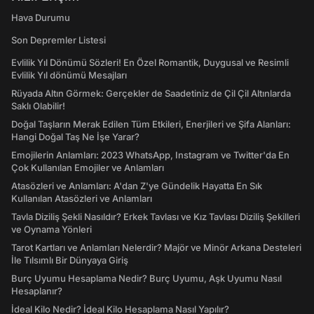
Hava Durumu
Son Depremler Listesi
Evlilik Yıl Dönümü Sözleri! En Özel Romantik, Duygusal ve Resimli
Evlilik Yıl dönümü Mesajları
Rüyada Altın Görmek: Gerçekler de Saadetiniz de Çil Çil Altınlarda
Saklı Olabilir!
Doğal Taşların Merak Edilen Tüm Etkileri, Enerjileri ve Şifa Alanları:
Hangi Doğal Taş Ne İşe Yarar?
Emojilerin Anlamları: 2023 WhatsApp, Instagram ve Twitter'da En
Çok Kullanılan Emojiler ve Anlamları
Atasözleri ve Anlamları: A'dan Z'ye Gündelik Hayatta En Sık
Kullanılan Atasözleri ve Anlamları
Tavla Diziliş Şekli Nasıldır? Erkek Tavlası ve Kız Tavlası Diziliş Şekilleri
ve Oynama Yönleri
Tarot Kartları ve Anlamları Nelerdir? Majör ve Minör Arkana Desteleri
İle Tılsımlı Bir Dünyaya Giriş
Burç Uyumu Hesaplama Nedir? Burç Uyumu, Aşk Uyumu Nasıl
Hesaplanır?
İdeal Kilo Nedir? İdeal Kilo Hesaplama Nasıl Yapılır?