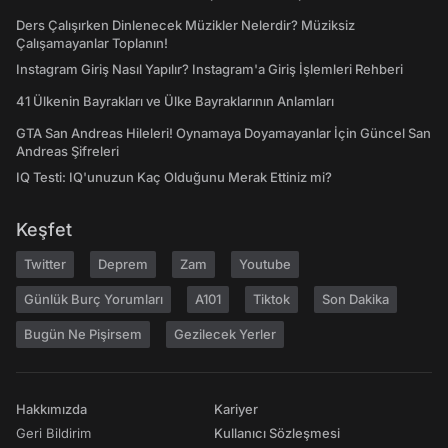
Ders Çalışırken Dinlenecek Müzikler Nelerdir? Müziksiz
Çalışamayanlar Toplanın!
Instagram Giriş Nasıl Yapılır? Instagram'a Giriş İşlemleri Rehberi
41 Ülkenin Bayrakları ve Ülke Bayraklarının Anlamları
GTA San Andreas Hileleri! Oynamaya Doyamayanlar İçin Güncel San
Andreas Şifreleri
IQ Testi: IQ'unuzun Kaç Olduğunu Merak Ettiniz mi?
Keşfet
Twitter
Deprem
Zam
Youtube
Günlük Burç Yorumları
A101
Tiktok
Son Dakika
Bugün Ne Pişirsem
Gezilecek Yerler
Hakkımızda
Kariyer
Geri Bildirim
Kullanıcı Sözleşmesi