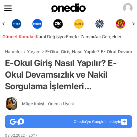
Güncel Konular
Kural Değişiyor
Emekli Zammı
Acı Gerçekler
Haberler
Yaşam
E-Okul Giriş Nasıl Yapılır? E- Okul Devamsız
E-Okul Giriş Nasıl Yapılır? E-
Okul Devamsızlık ve Nakil
Sorgulama İşlemleri...
Müge Kakşi
- Onedio Üyesi
Onedio’yu Google'a ekleyin
08.02.2022 - 20:17