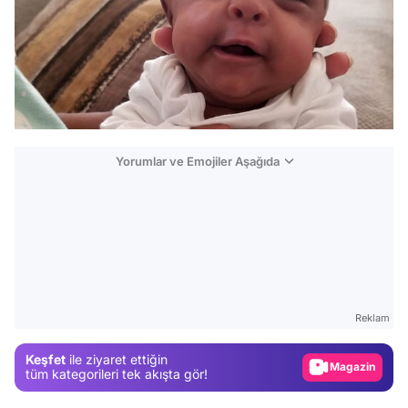
Yorumlar ve Emojiler Aşağıda
Video
Test
Gündem
Reklam
Magazin
Keşfet
ile ziyaret ettiğin
Video
tüm kategorileri tek akışta gör!
Test