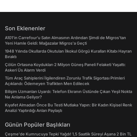
Son Eklenenler
A101’in Carrefour’u Satın Almasının Ardından Şimdi de Migros’tan
Yeni Hamle Geldi: Mağazalar Migros'a Geçti
1948 Yılında Okullarda Okutulan İlkokul Görgü Kuralları Kitabı Hayran
Bıraktı
Çölün Ortasına Koydukları 2 Milyon Güneş Paneli Felaketi Yaşattı:
Askeri Üs Alarm Verdi
Tüm Araç Sahiplerini İlgilendiren Zorunlu Trafik Sigortası Primleri
Açıklandı: Ödemeyen Trafikten Men Edilecek
Bilişim Uzmanları Uyardı: Telefon Ekranın Üstünde Çıkan Yeşil Nokta
Ne Anlama Geliyor?
Kıyafet Almadan Önce Bu Testi Mutlaka Yapın: Bir Kadın Kişisel Renk
Analizi Yaptırdığı Anları Paylaştı
Günün Popüler Başlıkları
Çeşme'de Kumrucuya Tepki Yağdı! 1,5 Saatlik Süreyi Aşana 2 Bin TL