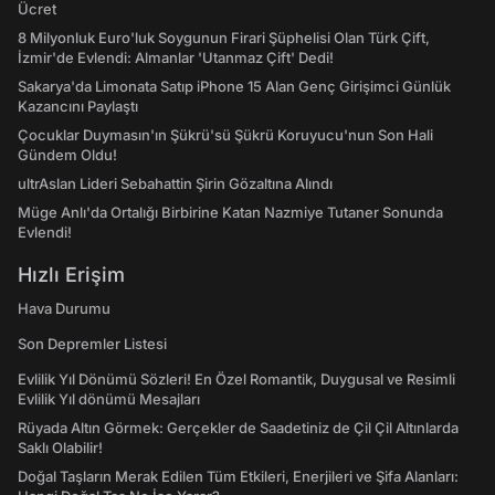
Ücret
8 Milyonluk Euro'luk Soygunun Firari Şüphelisi Olan Türk Çift,
İzmir'de Evlendi: Almanlar 'Utanmaz Çift' Dedi!
Sakarya'da Limonata Satıp iPhone 15 Alan Genç Girişimci Günlük
Kazancını Paylaştı
Çocuklar Duymasın'ın Şükrü'sü Şükrü Koruyucu'nun Son Hali
Gündem Oldu!
ultrAslan Lideri Sebahattin Şirin Gözaltına Alındı
Müge Anlı'da Ortalığı Birbirine Katan Nazmiye Tutaner Sonunda
Evlendi!
Hızlı Erişim
Hava Durumu
Son Depremler Listesi
Evlilik Yıl Dönümü Sözleri! En Özel Romantik, Duygusal ve Resimli
Evlilik Yıl dönümü Mesajları
Rüyada Altın Görmek: Gerçekler de Saadetiniz de Çil Çil Altınlarda
Saklı Olabilir!
Doğal Taşların Merak Edilen Tüm Etkileri, Enerjileri ve Şifa Alanları: