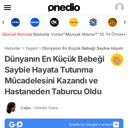
Güncel Konular
Bastonla Vurdu!
"Manyak Mısınız?"
30 Yıl Önce👀
Haberler
Yaşam
Dünyanın En Küçük Bebeği Saybie Hayata 
Dünyanın En Küçük Bebeği
Saybie Hayata Tutunma
Mücadelesini Kazandı ve
Hastaneden Taburcu Oldu
Çağla
- Onedio Üyesi
Onedio’yu Google'a ekleyin