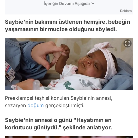
İçeriğin Devamı Aşağıda
Reklam
Saybie'nin bakımını üstlenen hemşire, bebeğin
yaşamasının bir mucize olduğunu söyledi.
Preeklampsi teşhisi konulan Saybie'nin annesi,
sezaryen
doğum
gerçekleştirmişti.
Saybie'nin annesi o günü "Hayatımın en
korkutucu günüydü." şeklinde anlatıyor.