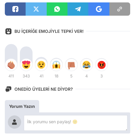
BU İÇERİĞE EMOJİYLE TEPKİ VER!
411
343
41
18
5
4
3
ONEDİO ÜYELERİ NE DİYOR?
Yorum Yazın