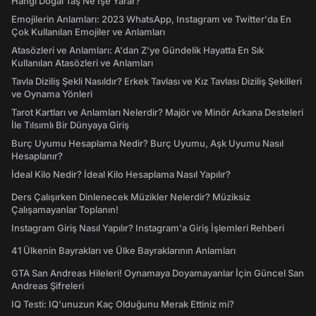
Hangi Doğal Taş Ne İşe Yarar?
Emojilerin Anlamları: 2023 WhatsApp, Instagram ve Twitter'da En
Çok Kullanılan Emojiler ve Anlamları
Atasözleri ve Anlamları: A'dan Z'ye Gündelik Hayatta En Sık
Kullanılan Atasözleri ve Anlamları
Tavla Diziliş Şekli Nasıldır? Erkek Tavlası ve Kız Tavlası Diziliş Şekilleri
ve Oynama Yönleri
Tarot Kartları ve Anlamları Nelerdir? Majör ve Minör Arkana Desteleri
İle Tılsımlı Bir Dünyaya Giriş
Burç Uyumu Hesaplama Nedir? Burç Uyumu, Aşk Uyumu Nasıl
Hesaplanır?
İdeal Kilo Nedir? İdeal Kilo Hesaplama Nasıl Yapılır?
Ders Çalışırken Dinlenecek Müzikler Nelerdir? Müziksiz
Çalışamayanlar Toplanın!
Instagram Giriş Nasıl Yapılır? Instagram'a Giriş İşlemleri Rehberi
41 Ülkenin Bayrakları ve Ülke Bayraklarının Anlamları
GTA San Andreas Hileleri! Oynamaya Doyamayanlar İçin Güncel San
Andreas Şifreleri
IQ Testi: IQ'unuzun Kaç Olduğunu Merak Ettiniz mi?