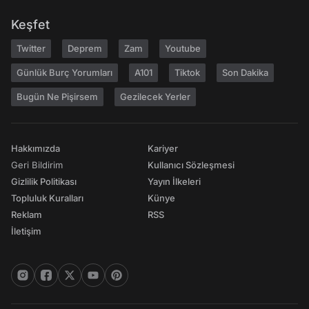
Keşfet
Twitter
Deprem
Zam
Youtube
Günlük Burç Yorumları
A101
Tiktok
Son Dakika
Bugün Ne Pişirsem
Gezilecek Yerler
Hakkımızda
Kariyer
Geri Bildirim
Kullanıcı Sözleşmesi
Gizlilik Politikası
Yayın İlkeleri
Topluluk Kuralları
Künye
Reklam
RSS
İletişim