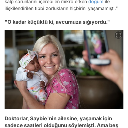
kalp sorunlarını içerebilen mikro erken
doğum
ile
ilişkilendirilen tıbbi zorlukların hiçbirini yaşamamıştı.”
"O kadar küçüktü ki, avcumuza sığıyordu."
Doktorlar, Saybie'nin ailesine, yaşamak için
sadece saatleri olduğunu söylemişti. Ama beş