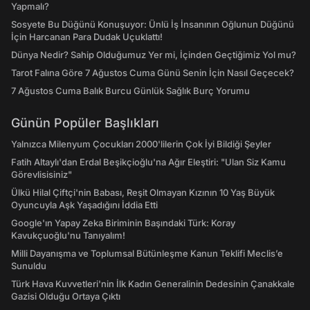
Yapmalı?
Sosyete Bu Düğünü Konuşuyor: Ünlü İş İnsanının Oğlunun Düğünü
İçin Harcanan Para Dudak Uçuklattı!
Dünya Nedir? Sahip Olduğumuz Yer mi, İçinden Geçtiğimiz Yol mu?
Tarot Falına Göre 7 Ağustos Cuma Günü Senin İçin Nasıl Geçecek?
7 Ağustos Cuma Balık Burcu Günlük Sağlık Burç Yorumu
Günün Popüler Başlıkları
Yalnızca Milenyum Çocukları 2000'lilerin Çok İyi Bildiği Şeyler
Fatih Altaylı'dan Erdal Beşikçioğlu'na Ağır Eleştiri: "Ulan Siz Kamu
Görevlisisiniz"
Ülkü Hilal Çiftçi'nin Babası, Reşit Olmayan Kızının 10 Yaş Büyük
Oyuncuyla Aşk Yaşadığını İddia Etti
Google'ın Yapay Zeka Biriminin Başındaki Türk: Koray
Kavukçuoğlu'nu Tanıyalım!
Milli Dayanışma ve Toplumsal Bütünleşme Kanun Teklifi Meclis’e
Sunuldu
Türk Hava Kuvvetleri'nin İlk Kadın Generalinin Dedesinin Çanakkale
Gazisi Olduğu Ortaya Çıktı