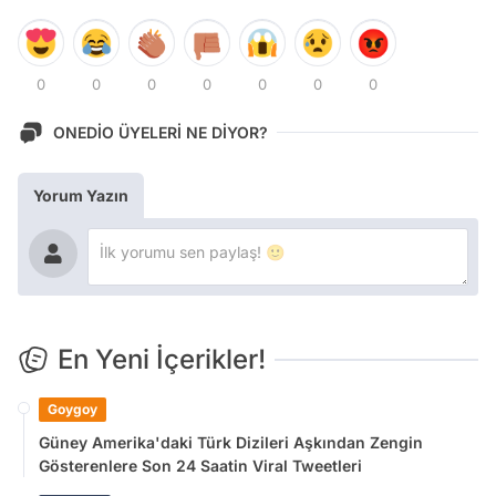
0
0
0
0
0
0
0
ONEDİO ÜYELERİ NE DİYOR?
Yorum Yazın
En Yeni İçerikler!
Goygoy
Güney Amerika'daki Türk Dizileri Aşkından Zengin
Gösterenlere Son 24 Saatin Viral Tweetleri