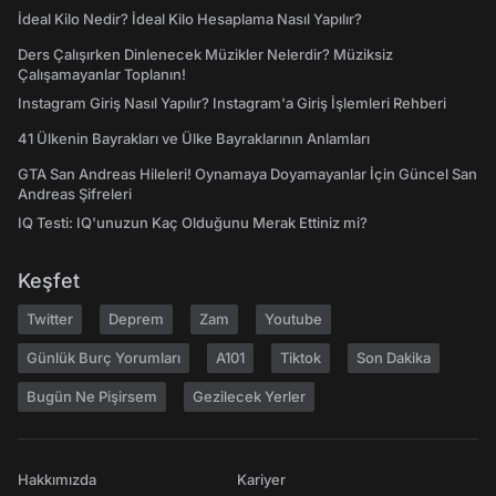
İdeal Kilo Nedir? İdeal Kilo Hesaplama Nasıl Yapılır?
Ders Çalışırken Dinlenecek Müzikler Nelerdir? Müziksiz
Çalışamayanlar Toplanın!
Instagram Giriş Nasıl Yapılır? Instagram'a Giriş İşlemleri Rehberi
41 Ülkenin Bayrakları ve Ülke Bayraklarının Anlamları
GTA San Andreas Hileleri! Oynamaya Doyamayanlar İçin Güncel San
Andreas Şifreleri
IQ Testi: IQ'unuzun Kaç Olduğunu Merak Ettiniz mi?
Keşfet
Twitter
Deprem
Zam
Youtube
Günlük Burç Yorumları
A101
Tiktok
Son Dakika
Bugün Ne Pişirsem
Gezilecek Yerler
Hakkımızda
Kariyer