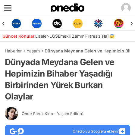
Güncel Konular
Liseler-LGS
Emekli Zammı
Filtresiz Hali😱
Haberler
Yaşam
Dünyada Meydana Gelen ve Hepimizin Bihab
Dünyada Meydana Gelen ve
Hepimizin Bihaber Yaşadığı
Birbirinden Yürek Burkan
Olaylar
Ömer Faruk Kino
- Yaşam Editörü
Onedio’yu Google'a ekleyin