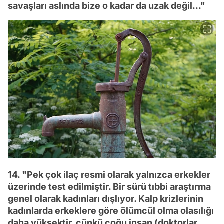
savaşları aslında bize o kadar da uzak değil..."
14. "Pek çok ilaç resmi olarak yalnızca erkekler
üzerinde test edilmiştir. Bir sürü tıbbi araştırma
genel olarak kadınları dışlıyor. Kalp krizlerinin
kadınlarda erkeklere göre ölümcül olma olasılığı
daha yüksektir, çünkü çoğu insan (doktorlar