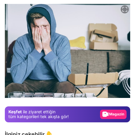
Video
Test
Gündem
Magazin
Keşfet
ile ziyaret ettiğin
Video
tüm kategorileri tek akışta gör!
Test
İlginiz çekebilir 👇