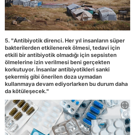
5. "Antibiyotik direnci. Her yıl insanların süper
bakterilerden etkilenerek ölmesi, tedavi için
etkili bir antibiyotik olmadığı için sepsisten
ölmelerine izin verilmesi beni gerçekten
korkutuyor. İnsanlar antibiyotikleri sanki
şekermiş gibi önerilen doza uymadan
kullanmaya devam ediyorlarken bu durum daha
da kötüleşecek."