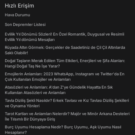
Hızlı Erişim
Hava Durumu
Son Depremler Listesi
Evlilik Yıl Dönümü Sözleri! En Özel Romantik, Duygusal ve Resimli
Evlilik Yıl dönümü Mesajları
Rüyada Altın Görmek: Gerçekler de Saadetiniz de Çil Çil Altınlarda
Saklı Olabilir!
Doğal Taşların Merak Edilen Tüm Etkileri, Enerjileri ve Şifa Alanları:
Hangi Doğal Taş Ne İşe Yarar?
Emojilerin Anlamları: 2023 WhatsApp, Instagram ve Twitter'da En
Çok Kullanılan Emojiler ve Anlamları
Atasözleri ve Anlamları: A'dan Z'ye Gündelik Hayatta En Sık
Kullanılan Atasözleri ve Anlamları
Tavla Diziliş Şekli Nasıldır? Erkek Tavlası ve Kız Tavlası Diziliş Şekilleri
ve Oynama Yönleri
Tarot Kartları ve Anlamları Nelerdir? Majör ve Minör Arkana Desteleri
İle Tılsımlı Bir Dünyaya Giriş
Burç Uyumu Hesaplama Nedir? Burç Uyumu, Aşk Uyumu Nasıl
Hesaplanır?