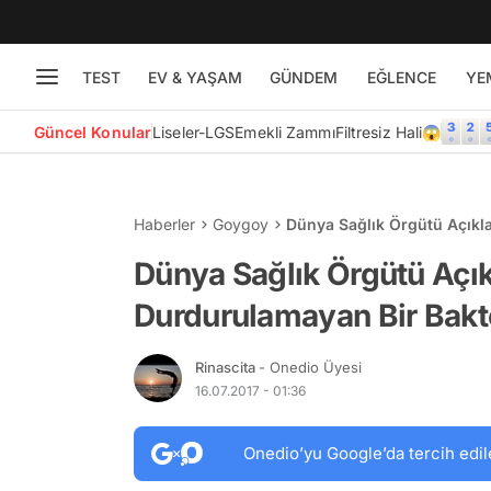
TEST
EV & YAŞAM
GÜNDEM
EĞLENCE
YE
Güncel Konular
Liseler-LGS
Emekli Zammı
Filtresiz Hali😱
Haberler
Goygoy
Dünya Sağlık Örgütü Açıkla
Dünya Sağlık Örgütü Açık
Durdurulamayan Bir Bakte
Rinascita
- Onedio Üyesi
16.07.2017 - 01:36
Onedio’yu Google’da tercih edil