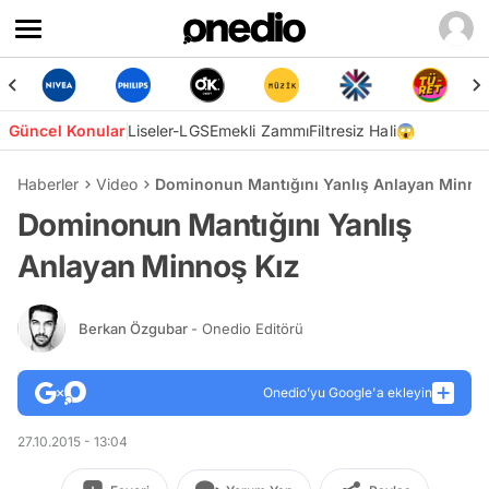
Güncel Konular
Liseler-LGS
Emekli Zammı
Filtresiz Hali😱
Haberler
Video
Dominonun Mantığını Yanlış Anlayan Minno
Dominonun Mantığını Yanlış
Anlayan Minnoş Kız
Berkan Özgubar
- Onedio Editörü
Onedio’yu Google'a ekleyin
27.10.2015 - 13:04