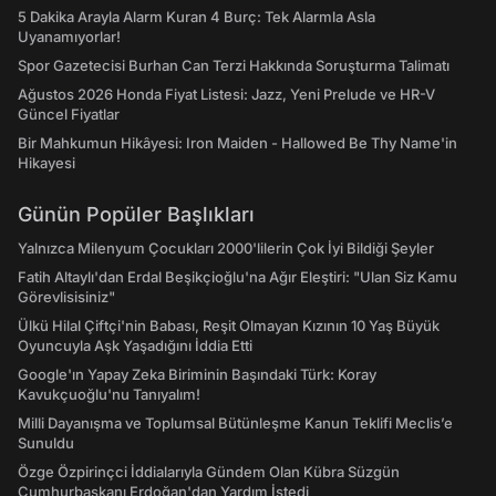
5 Dakika Arayla Alarm Kuran 4 Burç: Tek Alarmla Asla
Uyanamıyorlar!
Spor Gazetecisi Burhan Can Terzi Hakkında Soruşturma Talimatı
Ağustos 2026 Honda Fiyat Listesi: Jazz, Yeni Prelude ve HR-V
Güncel Fiyatlar
Bir Mahkumun Hikâyesi: Iron Maiden - Hallowed Be Thy Name'in
Hikayesi
Günün Popüler Başlıkları
Yalnızca Milenyum Çocukları 2000'lilerin Çok İyi Bildiği Şeyler
Fatih Altaylı'dan Erdal Beşikçioğlu'na Ağır Eleştiri: "Ulan Siz Kamu
Görevlisisiniz"
Ülkü Hilal Çiftçi'nin Babası, Reşit Olmayan Kızının 10 Yaş Büyük
Oyuncuyla Aşk Yaşadığını İddia Etti
Google'ın Yapay Zeka Biriminin Başındaki Türk: Koray
Kavukçuoğlu'nu Tanıyalım!
Milli Dayanışma ve Toplumsal Bütünleşme Kanun Teklifi Meclis’e
Sunuldu
Özge Özpirinçci İddialarıyla Gündem Olan Kübra Süzgün
Cumhurbaşkanı Erdoğan'dan Yardım İstedi