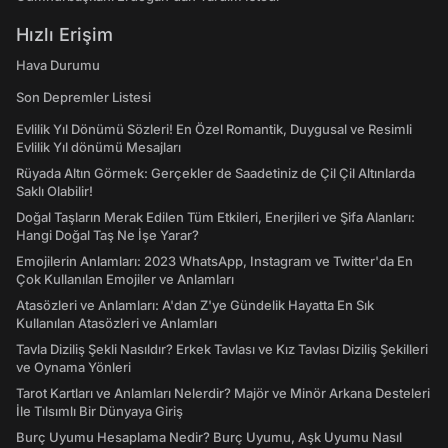
Hızlı Erişim
Hava Durumu
Son Depremler Listesi
Evlilik Yıl Dönümü Sözleri! En Özel Romantik, Duygusal ve Resimli
Evlilik Yıl dönümü Mesajları
Rüyada Altın Görmek: Gerçekler de Saadetiniz de Çil Çil Altınlarda
Saklı Olabilir!
Doğal Taşların Merak Edilen Tüm Etkileri, Enerjileri ve Şifa Alanları:
Hangi Doğal Taş Ne İşe Yarar?
Emojilerin Anlamları: 2023 WhatsApp, Instagram ve Twitter'da En
Çok Kullanılan Emojiler ve Anlamları
Atasözleri ve Anlamları: A'dan Z'ye Gündelik Hayatta En Sık
Kullanılan Atasözleri ve Anlamları
Tavla Diziliş Şekli Nasıldır? Erkek Tavlası ve Kız Tavlası Diziliş Şekilleri
ve Oynama Yönleri
Tarot Kartları ve Anlamları Nelerdir? Majör ve Minör Arkana Desteleri
İle Tılsımlı Bir Dünyaya Giriş
Burç Uyumu Hesaplama Nedir? Burç Uyumu, Aşk Uyumu Nasıl