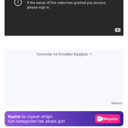
Yorumlar ve Emojiler Aşağıda
Video
Test
Reklam
Gündem
Keşfet
ile ziyaret ettiğin
Magazin
tüm kategorileri tek akışta gör!