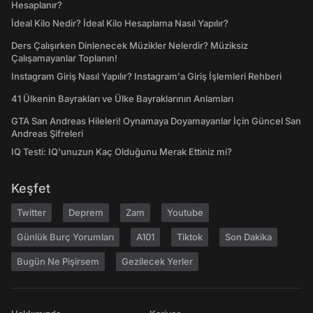
Hesaplanır?
İdeal Kilo Nedir? İdeal Kilo Hesaplama Nasıl Yapılır?
Ders Çalışırken Dinlenecek Müzikler Nelerdir? Müziksiz
Çalışamayanlar Toplanın!
Instagram Giriş Nasıl Yapılır? Instagram'a Giriş İşlemleri Rehberi
41 Ülkenin Bayrakları ve Ülke Bayraklarının Anlamları
GTA San Andreas Hileleri! Oynamaya Doyamayanlar İçin Güncel San
Andreas Şifreleri
IQ Testi: IQ'unuzun Kaç Olduğunu Merak Ettiniz mi?
Keşfet
Twitter
Deprem
Zam
Youtube
Günlük Burç Yorumları
A101
Tiktok
Son Dakika
Bugün Ne Pişirsem
Gezilecek Yerler