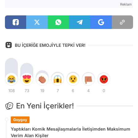
Reklam
BU İÇERİĞE EMOJİYLE TEPKİ VER!
108
73
19
7
6
4
0
En Yeni İçerikler!
Goygoy
Yaptıkları Komik Mesajlaşmalarla İletişimden Maksimum
Verim Alan Kişiler