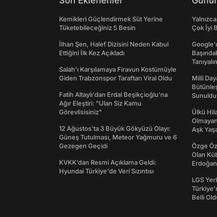
Son Eklenenler
Günün
Kemikleri Güçlendirmek Süt Yerine
Yalnızca
Tüketebileceğiniz 5 Besin
Çok İyi B
İlhan Şen, Halef Dizisini Neden Kabul
Google'ı
Ettiğini İlk Kez Açıkladı
Başında
Tanıyalı
Salah'ı Karşılamaya Firavun Kostümüyle
Giden Trabzonspor Taraftarı Viral Oldu
Milli Da
Bütünleş
Fatih Altaylı'dan Erdal Beşikçioğlu'na
Sunuldu
Ağır Eleştiri: "Ulan Siz Kamu
Görevlisisiniz"
Ülkü Hila
Olmayan
12 Ağustos'ta 3 Büyük Gökyüzü Olayı:
Aşk Yaşad
Güneş Tutulması, Meteor Yağmuru ve 6
Gezegen Geçidi
Özge Özp
Olan Kü
KVKK’dan Resmi Açıklama Geldi:
Erdoğan'
Hyundai Türkiye'de Veri Sızıntısı
LGS Yerl
Türkiye'
Belli Ol