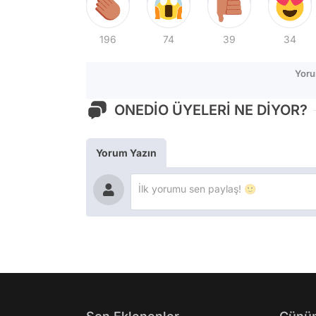
196
74
39
34
Yoru
ONEDİO ÜYELERİ NE DİYOR?
Yorum Yazın