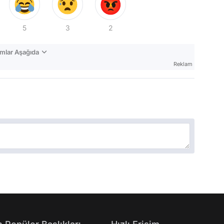
5
3
2
mlar Aşağıda
Reklam