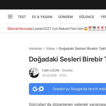
TEST
EV & YAŞAM
GÜNDEM
EĞLENCE
YE
Güncel Konular
Liseler
2027 İçin Rakam
Yeni İsim😱
Haberler
Video
Doğadaki Sesleri Birebir Takl
Doğadaki Sesleri Birebir 
Fatih UZUN
- Onedio
10.03.2016 - 21:53
Onedio’yu Google’da tercih edil
Gürcistan'da düzenlenen yetenek yarışmas