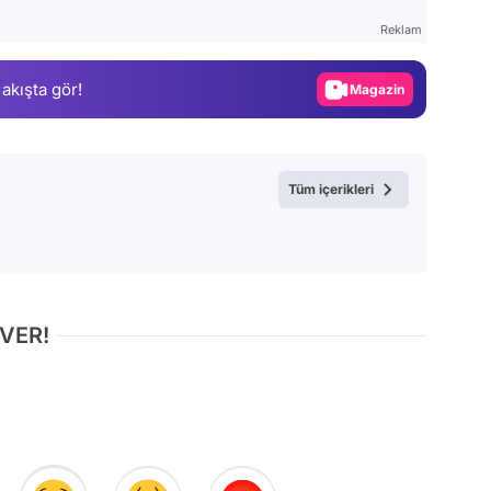
Test
Reklam
Gündem
 akışta gör!
Magazin
Video
Test
Tüm içerikleri
 VER!