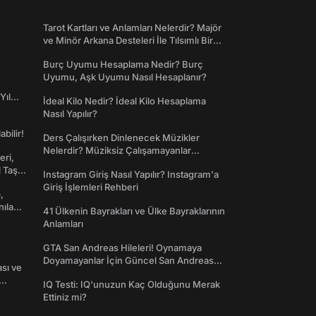
Tarot Kartları ve Anlamları Nelerdir? Majör
ve Minör Arkana Desteleri İle Tılsımlı Bir
Dünyaya Giriş
Burç Uyumu Hesaplama Nedir? Burç
Uyumu, Aşk Uyumu Nasıl Hesaplanır?
Yıl
İdeal Kilo Nedir? İdeal Kilo Hesaplama
Nasıl Yapılır?
abilir!
Ders Çalışırken Dinlenecek Müzikler
Nelerdir? Müziksiz Çalışamayanlar
eri,
Toplanın!
l Taş
Instagram Giriş Nasıl Yapılır? Instagram'a
Giriş İşlemleri Rehberi
,
nılan
41 Ülkenin Bayrakları ve Ülke Bayraklarının
Anlamları
GTA San Andreas Hileleri! Oynamaya
Doyamayanlar İçin Güncel San Andreas
ası ve
Şifreleri
IQ Testi: IQ'unuzun Kaç Olduğunu Merak
Ettiniz mi?