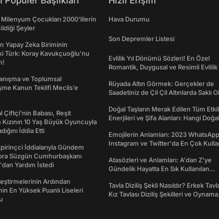
 Popüler Başlıkları
Hızlı Erişim
 Milenyum Çocukları 2000'lilerin
Hava Durumu
ildiği Şeyler
Son Depremler Listesi
n Yapay Zeka Biriminin
ki Türk: Koray Kavukçuoğlu'nu
Evlilik Yıl Dönümü Sözleri! En Özel
m!
Romantik, Duygusal ve Resimli Evlilik 
dönümü Mesajları
yanışma ve Toplumsal
Rüyada Altın Görmek: Gerçekler de
me Kanun Teklifi Meclis’e
Saadetiniz de Çil Çil Altınlarda Saklı Ol
Doğal Taşların Merak Edilen Tüm Etkil
l Çiftçi'nin Babası, Reşit
Enerjileri ve Şifa Alanları: Hangi Doğa
 Kızının 10 Yaş Büyük Oyuncuyla
Ne İşe Yarar?
ığını İddia Etti
Emojilerin Anlamları: 2023 WhatsApp
Instagram ve Twitter'da En Çok Kulla
irinçci İddialarıyla Gündem
Emojiler ve Anlamları
bra Süzgün Cumhurbaşkanı
Atasözleri ve Anlamları: A'dan Z'ye
dan Yardım İstedi
Gündelik Hayatta En Sık Kullanılan
Atasözleri ve Anlamları
eştirmelerinin Ardından
Tavla Diziliş Şekli Nasıldır? Erkek Tavl
nin En Yüksek Puanlı Liseleri
Kız Tavlası Diziliş Şekilleri ve Oynama
du
Yönleri