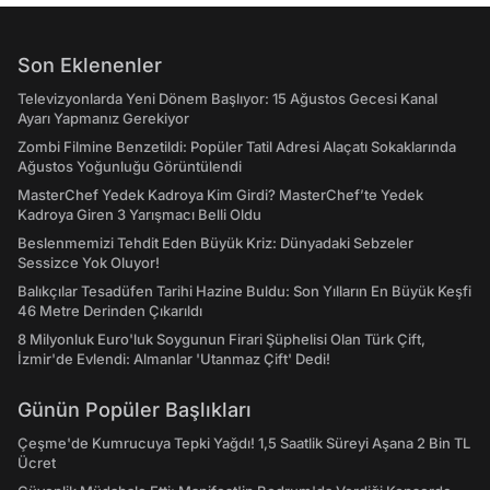
Son Eklenenler
Televizyonlarda Yeni Dönem Başlıyor: 15 Ağustos Gecesi Kanal
Ayarı Yapmanız Gerekiyor
Zombi Filmine Benzetildi: Popüler Tatil Adresi Alaçatı Sokaklarında
Ağustos Yoğunluğu Görüntülendi
MasterChef Yedek Kadroya Kim Girdi? MasterChef’te Yedek
Kadroya Giren 3 Yarışmacı Belli Oldu
Beslenmemizi Tehdit Eden Büyük Kriz: Dünyadaki Sebzeler
Sessizce Yok Oluyor!
Balıkçılar Tesadüfen Tarihi Hazine Buldu: Son Yılların En Büyük Keşfi
46 Metre Derinden Çıkarıldı
8 Milyonluk Euro'luk Soygunun Firari Şüphelisi Olan Türk Çift,
İzmir'de Evlendi: Almanlar 'Utanmaz Çift' Dedi!
Günün Popüler Başlıkları
Çeşme'de Kumrucuya Tepki Yağdı! 1,5 Saatlik Süreyi Aşana 2 Bin TL
Ücret