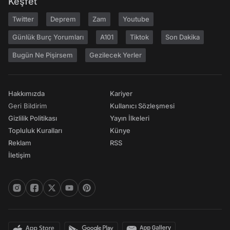
Keşfet
Twitter
Deprem
Zam
Youtube
Günlük Burç Yorumları
A101
Tiktok
Son Dakika
Bugün Ne Pişirsem
Gezilecek Yerler
Hakkımızda
Kariyer
Geri Bildirim
Kullanıcı Sözleşmesi
Gizlilik Politikası
Yayın İlkeleri
Topluluk Kuralları
Künye
Reklam
RSS
İletişim