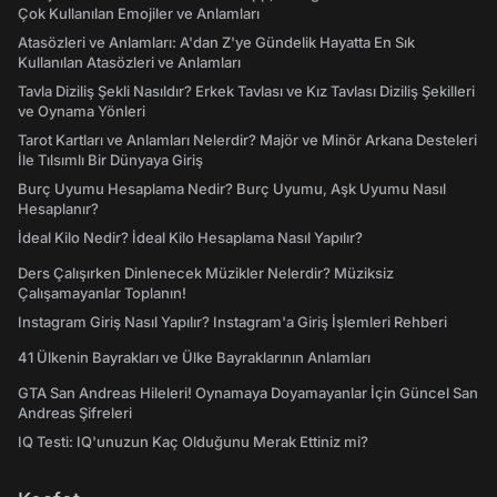
Çok Kullanılan Emojiler ve Anlamları
Atasözleri ve Anlamları: A'dan Z'ye Gündelik Hayatta En Sık
Kullanılan Atasözleri ve Anlamları
Tavla Diziliş Şekli Nasıldır? Erkek Tavlası ve Kız Tavlası Diziliş Şekilleri
ve Oynama Yönleri
Tarot Kartları ve Anlamları Nelerdir? Majör ve Minör Arkana Desteleri
İle Tılsımlı Bir Dünyaya Giriş
Burç Uyumu Hesaplama Nedir? Burç Uyumu, Aşk Uyumu Nasıl
Hesaplanır?
İdeal Kilo Nedir? İdeal Kilo Hesaplama Nasıl Yapılır?
Ders Çalışırken Dinlenecek Müzikler Nelerdir? Müziksiz
Çalışamayanlar Toplanın!
Instagram Giriş Nasıl Yapılır? Instagram'a Giriş İşlemleri Rehberi
41 Ülkenin Bayrakları ve Ülke Bayraklarının Anlamları
GTA San Andreas Hileleri! Oynamaya Doyamayanlar İçin Güncel San
Andreas Şifreleri
IQ Testi: IQ'unuzun Kaç Olduğunu Merak Ettiniz mi?