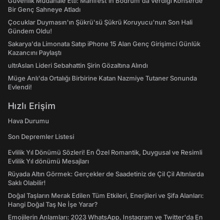
Güvenlik Müdahale Etti: Manifest'in Bodrum'da Verdiği Konserde
Bir Genç Sahneye Atladı
Çocuklar Duymasın'ın Şükrü'sü Şükrü Koruyucu'nun Son Hali
Gündem Oldu!
Sakarya'da Limonata Satıp iPhone 15 Alan Genç Girişimci Günlük
Kazancını Paylaştı
ultrAslan Lideri Sebahattin Şirin Gözaltına Alındı
Müge Anlı'da Ortalığı Birbirine Katan Nazmiye Tutaner Sonunda
Evlendi!
Hızlı Erişim
Hava Durumu
Son Depremler Listesi
Evlilik Yıl Dönümü Sözleri! En Özel Romantik, Duygusal ve Resimli
Evlilik Yıl dönümü Mesajları
Rüyada Altın Görmek: Gerçekler de Saadetiniz de Çil Çil Altınlarda
Saklı Olabilir!
Doğal Taşların Merak Edilen Tüm Etkileri, Enerjileri ve Şifa Alanları:
Hangi Doğal Taş Ne İşe Yarar?
Emojilerin Anlamları: 2023 WhatsApp, Instagram ve Twitter'da En