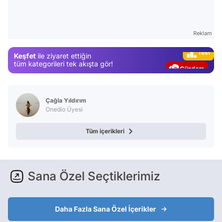
Video
Reklam
Test
Keşfet
ile ziyaret ettiğin
Gündem
tüm kategorileri tek akışta gör!
Magazin
Video
Çağla Yıldırım
Test
Onedio Üyesi
Tüm içerikleri
Sana Özel Seçtiklerimiz
Daha Fazla Sana Özel İçerikler