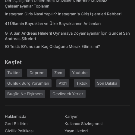
Ders Çalışırken Dinlenecek Müzikler Nelerdir? Müziksiz
Çalışamayanlar Toplanın!
Instagram Giriş Nasıl Yapılır? Instagram'a Giriş İşlemleri Rehberi
41 Ülkenin Bayrakları ve Ülke Bayraklarının Anlamları
GTA San Andreas Hileleri! Oynamaya Doyamayanlar İçin Güncel San
Andreas Şifreleri
IQ Testi: IQ'unuzun Kaç Olduğunu Merak Ettiniz mi?
Keşfet
Twitter
Deprem
Zam
Youtube
Günlük Burç Yorumları
A101
Tiktok
Son Dakika
Bugün Ne Pişirsem
Gezilecek Yerler
Hakkımızda
Kariyer
Geri Bildirim
Kullanıcı Sözleşmesi
Gizlilik Politikası
Yayın İlkeleri