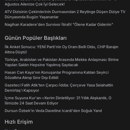
Ağustos Ailenize Çok İyi Gelecek!
ATV Dizisinin Çekimlerinin Durmasından 2 Reytinge Düşen Diziye TV
Dünyasında Bugün Yaşananlar
Nagihan Karadere'den Survivor İtirafı! "Ölene Kadar Giderim"
Günün Popüler Başlıkları
İlk Anket Sonucu: YENİ Parti'nin Oy Oranı Belli Oldu, CHP Barajın
Altına Düştü!
Türkiye, Arabistan ve Pakistan Arasında Mekke Anlaşması: Birine
Yapılan Saldırı Hepsine Yapılmış Sayılacak
Hasan Can Kaya’nın Konuşanlar Programına Katılan Seyirci
Gözaltına Alınıp Sınır Dışı Edildi
Gazeteci Fatih Atik'ten Çarpıcı İddia: Çerçeve Yasa Selahattin
Demirtaş'ı Kapsıyor
İçme Suyuna Kur'an-ı Kerim Dinletiliyor: 31 Yıllık Alışkanlık, O
İlimizde 24 Saat Devam Ediyor
Dursun Özbek'in Veda Davetine Icardi'den Soğuk Yanıt
Hızlı Erişim