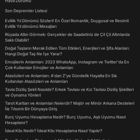
Hava Durumu
Son Depremler Listesi
Evlilik Yıl Dönümü Sözleri! En Özel Romantik, Duygusal ve Resimli
Evlilik Yıl dönümü Mesajları
Rüyada Altın Görmek: Gerçekler de Saadetiniz de Çil Çil Altınlarda
Saklı Olabilir!
Doğal Taşların Merak Edilen Tüm Etkileri, Enerjileri ve Şifa Alanları:
Hangi Doğal Taş Ne İşe Yarar?
Emojilerin Anlamları: 2023 WhatsApp, Instagram ve Twitter'da En
Çok Kullanılan Emojiler ve Anlamları
Atasözleri ve Anlamları: A'dan Z'ye Gündelik Hayatta En Sık
Kullanılan Atasözleri ve Anlamları
Tavla Diziliş Şekli Nasıldır? Erkek Tavlası ve Kız Tavlası Diziliş Şekilleri
ve Oynama Yönleri
Tarot Kartları ve Anlamları Nelerdir? Majör ve Minör Arkana Desteleri
İle Tılsımlı Bir Dünyaya Giriş
Burç Uyumu Hesaplama Nedir? Burç Uyumu, Aşk Uyumu Nasıl
Hesaplanır?
İdeal Kilo Nedir? İdeal Kilo Hesaplama Nasıl Yapılır?