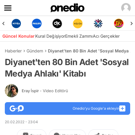
Güncel Konular
Kural Değişiyor
Emekli Zammı
Acı Gerçekler
Haberler
Gündem
Diyanet'ten 80 Bin Adet 'Sosyal Medya Ahl
Diyanet'ten 80 Bin Adet 'Sosyal
Medya Ahlakı' Kitabı
Eray İspir
- Video Editörü
Onedio’yu Google'a ekleyin
20.02.2022 - 23:04