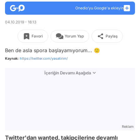
Onedio’yu Google'a ekleyin
04.10.2019 - 18:13
Favori
Yorum Yap
Paylaş
Ben de asla spora başlayamıyorum... 🙁
Kaynak:
https://twitter.com/yasatirim/
İçeriğin Devamı Aşağıda
Reklam
Twitter'dan wanted, takipçilerine devamlı