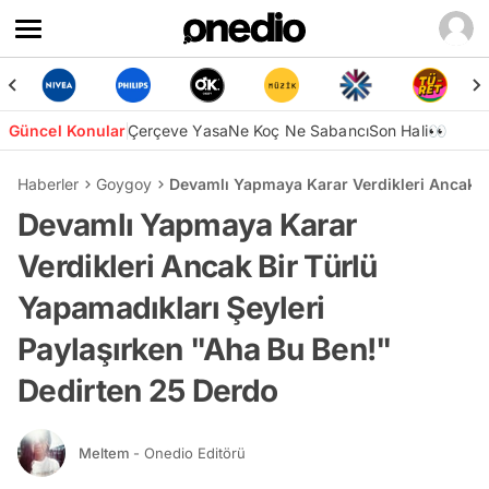
Güncel Konular
Çerçeve Yasa
Ne Koç Ne Sabancı
Son Hali👀
Haberler
Goygoy
Devamlı Yapmaya Karar Verdikleri Ancak Bi
Devamlı Yapmaya Karar
Verdikleri Ancak Bir Türlü
Yapamadıkları Şeyleri
Paylaşırken "Aha Bu Ben!"
Dedirten 25 Derdo
Meltem
- Onedio Editörü