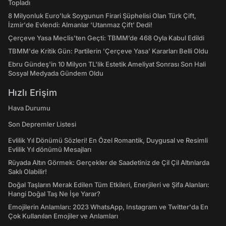
Topladı
8 Milyonluk Euro'luk Soygunun Firari Şüphelisi Olan Türk Çift,
İzmir'de Evlendi: Almanlar 'Utanmaz Çift' Dedi!
Çerçeve Yasa Meclis’ten Geçti: TBMM’de 468 Oyla Kabul Edildi
TBMM'de Kritik Gün: Partilerin 'Çerçeve Yasa' Kararları Belli Oldu
Ebru Gündeş'in 10 Milyon TL'lik Estetik Ameliyat Sonrası Son Hali
Sosyal Medyada Gündem Oldu
Hızlı Erişim
Hava Durumu
Son Depremler Listesi
Evlilik Yıl Dönümü Sözleri! En Özel Romantik, Duygusal ve Resimli
Evlilik Yıl dönümü Mesajları
Rüyada Altın Görmek: Gerçekler de Saadetiniz de Çil Çil Altınlarda
Saklı Olabilir!
Doğal Taşların Merak Edilen Tüm Etkileri, Enerjileri ve Şifa Alanları:
Hangi Doğal Taş Ne İşe Yarar?
Emojilerin Anlamları: 2023 WhatsApp, Instagram ve Twitter'da En
Çok Kullanılan Emojiler ve Anlamları