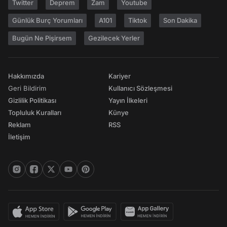
Twitter
Deprem
Zam
Youtube
Günlük Burç Yorumları
A101
Tiktok
Son Dakika
Bugün Ne Pişirsem
Gezilecek Yerler
Hakkımızda
Kariyer
Geri Bildirim
Kullanıcı Sözleşmesi
Gizlilik Politikası
Yayın İlkeleri
Topluluk Kuralları
Künye
Reklam
RSS
İletişim