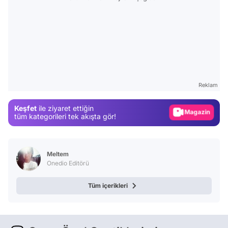
Video
Test
Gündem
Reklam
Magazin
Keşfet
ile ziyaret ettiğin
Video
tüm kategorileri tek akışta gör!
Test
Meltem
Onedio Editörü
Tüm içerikleri