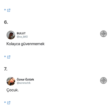
*
6.
*
7.
*