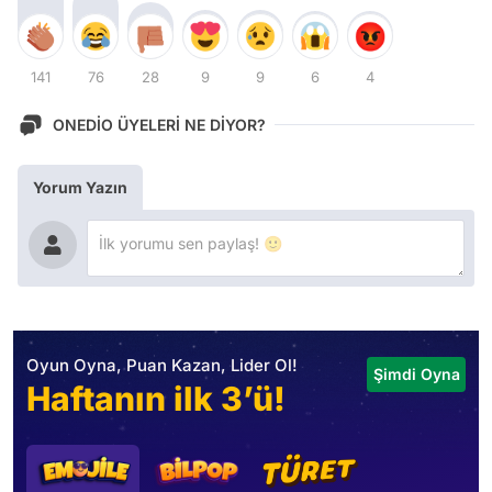
141
76
28
9
9
6
4
ONEDİO ÜYELERİ NE DİYOR?
Yorum Yazın
Oyun Oyna, Puan Kazan, Lider Ol!
Şimdi Oyna
Haftanın ilk 3’ü!