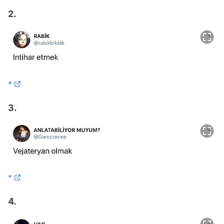
2.
*
3.
*
4.