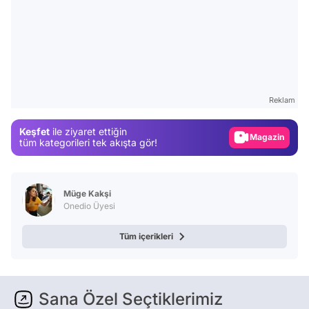
Video
Test
Reklam
Gündem
Keşfet
ile ziyaret ettiğin
Magazin
tüm kategorileri tek akışta gör!
Video
Test
Müge Kakşi
Onedio Üyesi
Tüm içerikleri
Sana Özel Seçtiklerimiz