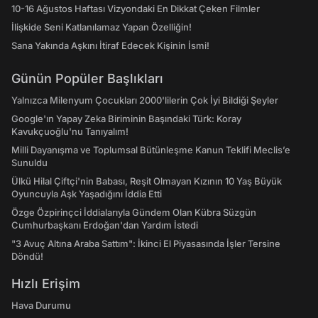
10-16 Ağustos Haftası Vizyondaki En Dikkat Çeken Filmler
İlişkide Seni Katlanılamaz Yapan Özelliğin!
Sana Yakında Aşkını İtiraf Edecek Kişinin İsmi!
Günün Popüler Başlıkları
Yalnızca Milenyum Çocukları 2000'lilerin Çok İyi Bildiği Şeyler
Google'ın Yapay Zeka Biriminin Başındaki Türk: Koray
Kavukçuoğlu'nu Tanıyalım!
Milli Dayanışma ve Toplumsal Bütünleşme Kanun Teklifi Meclis’e
Sunuldu
Ülkü Hilal Çiftçi'nin Babası, Reşit Olmayan Kızının 10 Yaş Büyük
Oyuncuyla Aşk Yaşadığını İddia Etti
Özge Özpirinçci İddialarıyla Gündem Olan Kübra Süzgün
Cumhurbaşkanı Erdoğan'dan Yardım İstedi
"3 Avuç Altına Araba Sattım": İkinci El Piyasasında İşler Tersine
Döndü!
Hızlı Erişim
Hava Durumu