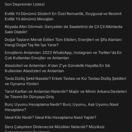
Son Depremler Listesi
Evlilik Yıl Dönümü Sözleri! En Özel Romantik, Duygusal ve Resimli
Evlilik Yıl dönümü Mesajları
Rüyada Altın Görmek: Gerçekler de Saadetiniz de Çil Çil Altınlarda
Saklı Olabilir!
Doğal Taşların Merak Edilen Tüm Etkileri, Enerjileri ve Şifa Alanları:
Hangi Doğal Taş Ne İşe Yarar?
Emojilerin Anlamları: 2023 WhatsApp, Instagram ve Twitter'da En
Çok Kullanılan Emojiler ve Anlamları
Atasözleri ve Anlamları: A'dan Z'ye Gündelik Hayatta En Sık
Kullanılan Atasözleri ve Anlamları
Tavla Diziliş Şekli Nasıldır? Erkek Tavlası ve Kız Tavlası Diziliş Şekilleri
ve Oynama Yönleri
Tarot Kartları ve Anlamları Nelerdir? Majör ve Minör Arkana Desteleri
İle Tılsımlı Bir Dünyaya Giriş
Burç Uyumu Hesaplama Nedir? Burç Uyumu, Aşk Uyumu Nasıl
Hesaplanır?
İdeal Kilo Nedir? İdeal Kilo Hesaplama Nasıl Yapılır?
Ders Çalışırken Dinlenecek Müzikler Nelerdir? Müziksiz