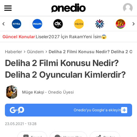
Güncel Konular
Liseler
2027 İçin Rakam
Yeni İsim😱
Haberler
Gündem
Deliha 2 Filmi Konusu Nedir? Deliha 2 Oy
Deliha 2 Filmi Konusu Nedir?
Deliha 2 Oyuncuları Kimlerdir?
Müge Kakşi
- Onedio Üyesi
Onedio’yu Google'a ekleyin
23.05.2021 - 13:28