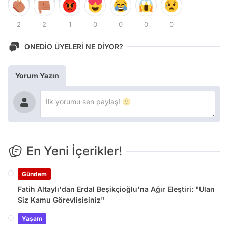
2
2
1
0
0
0
0
ONEDİO ÜYELERİ NE DİYOR?
Yorum Yazın
En Yeni İçerikler!
Gündem
Fatih Altaylı'dan Erdal Beşikçioğlu'na Ağır Eleştiri: "Ulan
Siz Kamu Görevlisisiniz"
Yaşam