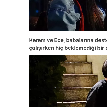
Kerem ve Ece, babalarına deste
çalışırken hiç beklemediği bir 