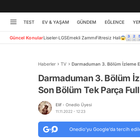
TEST
EV & YAŞAM
GÜNDEM
EĞLENCE
YE
Güncel Konular
Liseler-LGS
Emekli Zammı
Filtresiz Hali😱
Haberler
TV
Darmaduman 3. Bölüm İzleme Ek
Darmaduman 3. Bölüm İ
Son Bölüm Tek Parça Full 
Elif
- Onedio Üyesi
11.11.2022 - 12:23
Onedio’yu Google’da tercih edil