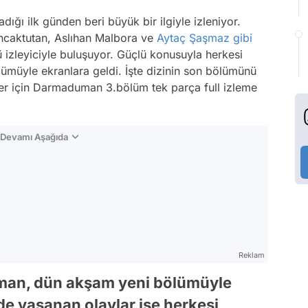
ığı ilk günden beri büyük bir ilgiyle izleniyor.
ncaktutan, Aslıhan Malbora ve
Aytaç Şaşmaz
gibi
izleyiciyle buluşuyor. Güçlü konusuyla herkesi
lümüyle ekranlara geldi. İşte dizinin son bölümünü
ler için Darmaduman 3.bölüm tek parça full izleme
n Devamı Aşağıda
Reklam
man, dün akşam yeni bölümüyle
de yaşanan olaylar ise herkesi