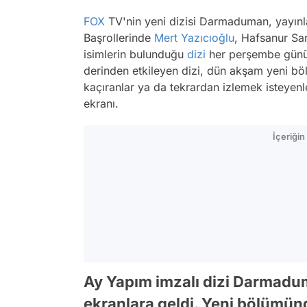
FOX
TV'nin yeni dizisi Darmaduman, yayınlad
Başrollerinde
Mert Yazıcıoğlu
, Hafsanur Sa
isimlerin bulunduğu
dizi
her perşembe günü 
derinden etkileyen dizi, dün akşam yeni bö
kaçıranlar ya da tekrardan izlemek isteyen
ekranı.
İçeriği
Ay Yapım imzalı dizi Darmadu
ekranlara geldi. Yeni bölümün