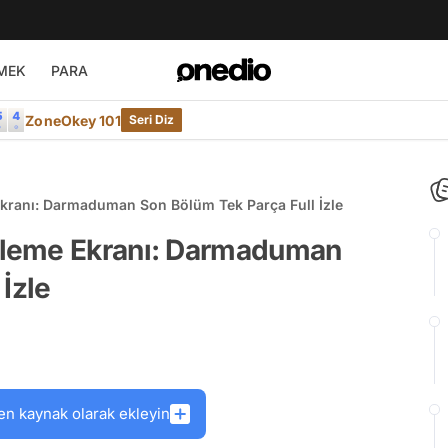
MEK
PARA
ZoneOkey 101
Seri Diz
ranı: Darmaduman Son Bölüm Tek Parça Full İzle
zleme Ekranı: Darmaduman
İzle
en kaynak olarak ekleyin