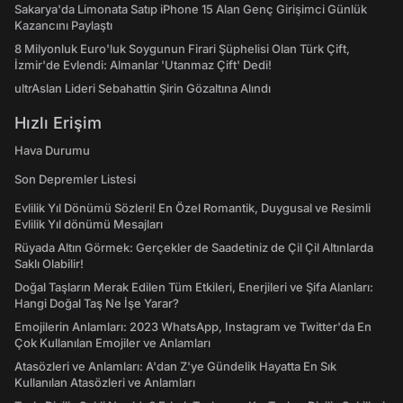
Sakarya'da Limonata Satıp iPhone 15 Alan Genç Girişimci Günlük
Kazancını Paylaştı
8 Milyonluk Euro'luk Soygunun Firari Şüphelisi Olan Türk Çift,
İzmir'de Evlendi: Almanlar 'Utanmaz Çift' Dedi!
ultrAslan Lideri Sebahattin Şirin Gözaltına Alındı
Hızlı Erişim
Hava Durumu
Son Depremler Listesi
Evlilik Yıl Dönümü Sözleri! En Özel Romantik, Duygusal ve Resimli
Evlilik Yıl dönümü Mesajları
Rüyada Altın Görmek: Gerçekler de Saadetiniz de Çil Çil Altınlarda
Saklı Olabilir!
Doğal Taşların Merak Edilen Tüm Etkileri, Enerjileri ve Şifa Alanları:
Hangi Doğal Taş Ne İşe Yarar?
Emojilerin Anlamları: 2023 WhatsApp, Instagram ve Twitter'da En
Çok Kullanılan Emojiler ve Anlamları
Atasözleri ve Anlamları: A'dan Z'ye Gündelik Hayatta En Sık
Kullanılan Atasözleri ve Anlamları