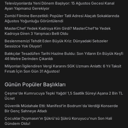
Televizyonlarda Yeni Dönem Başlıyor: 15 Ağustos Gecesi Kanal
Ayarı Yapmanız Gerekiyor
Zombi Filmine Benzetildi: Popüler Tatil Adresi Alaçatı Sokaklarında
Ağustos Yoğunluğu Görüntülendi
MasterChef Yedek Kadroya Kim Girdi? MasterChef’te Yedek
Kadroya Giren 3 Yarışmacı Belli Oldu
Beslenmemizi Tehdit Eden Büyük Kriz: Dünyadaki Sebzeler
Sessizce Yok Oluyor!
Balıkçılar Tesadüfen Tarihi Hazine Buldu: Son Yılların En Büyük Keşfi
46 Metre Derinden Çıkarıldı
Milyonları İlgilendiren Vergi Kararını SGK Uzmanı Anlattı: 6 Yıl Taksit
Fırsatı İçin Son Gün 31 Ağustos!
Günün Popüler Başlıkları
Çeşme'de Kumrucuya Tepki Yağdı! 1,5 Saatlik Süreyi Aşana 2 Bin TL
Ücret
Güvenlik Müdahale Etti: Manifest'in Bodrum'da Verdiği Konserde
Bir Genç Sahneye Atladı
Çocuklar Duymasın'ın Şükrü'sü Şükrü Koruyucu'nun Son Hali
Gündem Oldu!