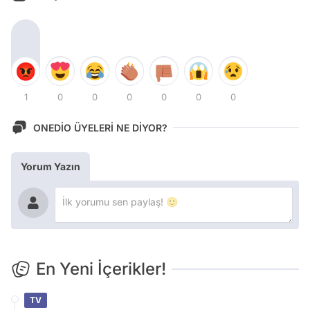
1
0
0
0
0
0
0
ONEDİO ÜYELERİ NE DİYOR?
Yorum Yazın
En Yeni İçerikler!
TV