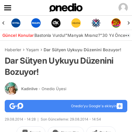
Güncel Konular
Bastonla Vurdu!
"Manyak Mısınız?"
30 Yıl Önce👀
Haberler
Yaşam
Dar Sütyen Uykuyu Düzenini Bozuyor!
Dar Sütyen Uykuyu Düzenini
Bozuyor!
Kadinlive
- Onedio Üyesi
Onedio’yu Google'a ekleyin
29.08.2014 - 14:28
Son Güncelleme: 29.08.2014 - 14:54