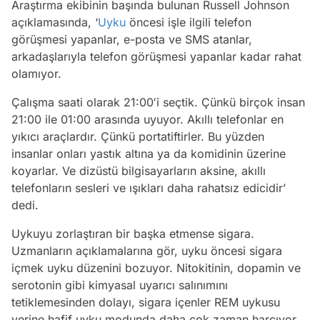
Araştırma ekibinin başında bulunan Russell Johnson
açıklamasında, ‘
Uyku
öncesi işle ilgili telefon
görüşmesi yapanlar, e-posta ve SMS atanlar,
arkadaşlarıyla telefon görüşmesi yapanlar kadar rahat
olamıyor.
Çalışma saati olarak 21:00′i seçtik. Çünkü birçok insan
21:00 ile 01:00 arasında uyuyor. Akıllı telefonlar en
yıkıcı araçlardır. Çünkü portatiftirler. Bu yüzden
insanlar onları yastık altına ya da komidinin üzerine
koyarlar. Ve dizüstü bilgisayarların aksine, akıllı
telefonların sesleri ve ışıkları daha rahatsız edicidir’
dedi.
Uykuyu zorlaştıran bir başka etmense sigara.
Uzmanların açıklamalarına gör, uyku öncesi sigara
içmek uyku düzenini bozuyor. Nitokitinin, dopamin ve
serotonin gibi kimyasal uyarıcı salınımını
tetiklemesinden dolayı, sigara içenler REM uykusu
yerine hafif uyku modunda daha çok zaman harcıyor.