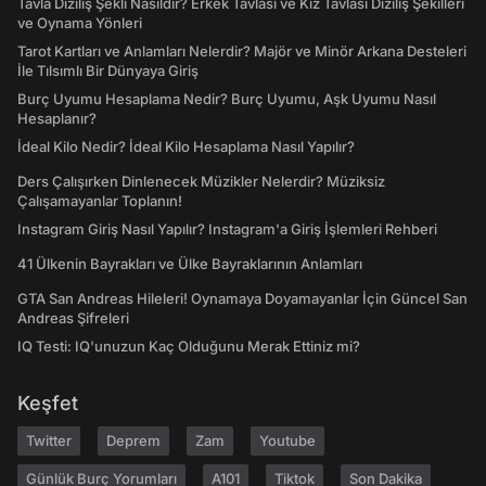
Tavla Diziliş Şekli Nasıldır? Erkek Tavlası ve Kız Tavlası Diziliş Şekilleri
ve Oynama Yönleri
Tarot Kartları ve Anlamları Nelerdir? Majör ve Minör Arkana Desteleri
İle Tılsımlı Bir Dünyaya Giriş
Burç Uyumu Hesaplama Nedir? Burç Uyumu, Aşk Uyumu Nasıl
Hesaplanır?
İdeal Kilo Nedir? İdeal Kilo Hesaplama Nasıl Yapılır?
Ders Çalışırken Dinlenecek Müzikler Nelerdir? Müziksiz
Çalışamayanlar Toplanın!
Instagram Giriş Nasıl Yapılır? Instagram'a Giriş İşlemleri Rehberi
41 Ülkenin Bayrakları ve Ülke Bayraklarının Anlamları
GTA San Andreas Hileleri! Oynamaya Doyamayanlar İçin Güncel San
Andreas Şifreleri
IQ Testi: IQ'unuzun Kaç Olduğunu Merak Ettiniz mi?
Keşfet
Twitter
Deprem
Zam
Youtube
Günlük Burç Yorumları
A101
Tiktok
Son Dakika