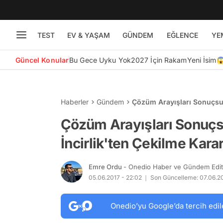
TEST
EV & YAŞAM
GÜNDEM
EĞLENCE
YE
Güncel Konular
Bu Gece Uyku Yok
2027 İçin Rakam
Yeni İsim
Haberler
Gündem
Çözüm Arayışları Sonuçsuz
Çözüm Arayışları Sonuçs
İncirlik'ten Çekilme Karar
Emre Ordu
- Onedio Haber ve Gündem Edi
05.06.2017 - 22:02
Son Güncelleme: 07.06.20
Onedio’yu Google’da tercih edil