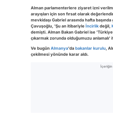
Alman parlamenterlere ziyaret izni veri
arayışları için son fırsat olarak değerlend
mevkidaşı Gabriel arasında hafta başınd
Çavuşoğlu, 'Şu an itibariyle
İncirlik
değil,
demişti. Alman Bakan Gabriel ise 'Türkiye
çıkarmak zorunda olduğumuzu anlamalı' if
Ve bugün
Almanya
'da
bakanlar kurulu
, A
çekilmesi yönünde karar aldı.
İçeriği