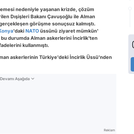
lmemesi nedeniyle yaşanan krizde, çözüm
irilen Dışişleri Bakanı Çavuşoğlu ile Alman
a gerçekleşen görüşme sonuçsuz kalmıştı.
Konya
'daki
NATO
üssünü ziyaret mümkün'
 bu durumda Alman askerlerini İncirlik'ten
adelerini kullanmıştı.
lman askerlerinin Türkiye'deki İncirlik Üssü'nden
n Devamı Aşağıda
Reklam