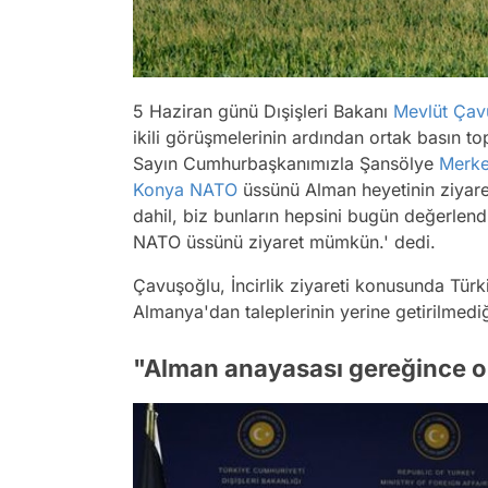
5 Haziran günü Dışişleri Bakanı
Mevlüt Çav
ikili görüşmelerinin ardından ortak basın t
Sayın Cumhurbaşkanımızla Şansölye
Merke
Konya
NATO
üssünü Alman heyetinin ziyare
dahil, biz bunların hepsini bugün değerlendir
NATO üssünü ziyaret mümkün.' dedi.
Çavuşoğlu, İncirlik ziyareti konusunda Tür
Almanya'dan taleplerinin yerine getirilmediği 
"Alman anayasası gereğince 