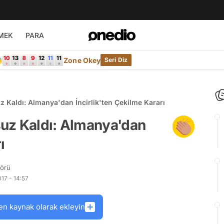
MEK
PARA

Zone Okey
Seri Diz
 Kaldı: Almanya'dan İncirlik'ten Çekilme Kararı
uz Kaldı: Almanya'dan
ı
törü
17 - 14:57
en kaynak olarak ekleyin