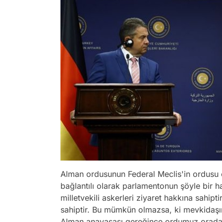
Alman ordusunun Federal Meclis'in ordusu
bağlantılı olarak parlamentonun şöyle bir h
milletvekili askerleri ziyaret hakkına sahipti
sahiptir. Bu mümkün olmazsa, ki mevkidaşım
Alman anayasası gereğince ordumuz orada