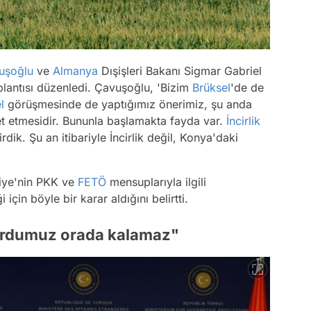
uşoğlu
ve
Almanya
Dışişleri Bakanı Sigmar Gabriel
oplantısı düzenledi. Çavuşoğlu, 'Bizim
Brüksel
'de de
l
görüşmesinde de yaptığımız önerimiz, şu anda
t etmesidir. Bununla başlamakta fayda var.
İncirlik
dik. Şu an itibariyle İncirlik değil, Konya'daki
kiye'nin PKK ve
FETÖ
mensuplarıyla ilgili
için böyle bir karar aldığını belirtti.
ordumuz orada kalamaz"