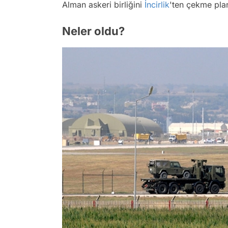
Alman askeri birliğini
İncirlik
'ten çekme pla
Neler oldu?