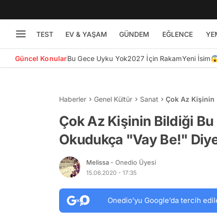
TEST
EV & YAŞAM
GÜNDEM
EĞLENCE
YE
Güncel Konular
Bu Gece Uyku Yok
2027 İçin Rakam
Yeni İsim
Haberler
Genel Kültür
Sanat
Çok Az Kişinin 
Diyeceksiniz
Çok Az Kişinin Bildiği Bu 
Okudukça "Vay Be!" Diye
Melissa
- Onedio Üyesi
15.06.2020 - 17:35
Onedio’yu Google’da tercih edil