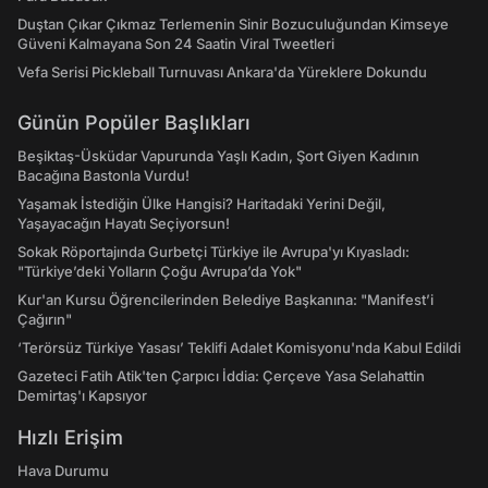
Duştan Çıkar Çıkmaz Terlemenin Sinir Bozuculuğundan Kimseye
Güveni Kalmayana Son 24 Saatin Viral Tweetleri
Vefa Serisi Pickleball Turnuvası Ankara'da Yüreklere Dokundu
Günün Popüler Başlıkları
Beşiktaş-Üsküdar Vapurunda Yaşlı Kadın, Şort Giyen Kadının
Bacağına Bastonla Vurdu!
Yaşamak İstediğin Ülke Hangisi? Haritadaki Yerini Değil,
Yaşayacağın Hayatı Seçiyorsun!
Sokak Röportajında Gurbetçi Türkiye ile Avrupa'yı Kıyasladı:
"Türkiye’deki Yolların Çoğu Avrupa’da Yok"
Kur'an Kursu Öğrencilerinden Belediye Başkanına: "Manifest’i
Çağırın"
‘Terörsüz Türkiye Yasası’ Teklifi Adalet Komisyonu'nda Kabul Edildi
Gazeteci Fatih Atik'ten Çarpıcı İddia: Çerçeve Yasa Selahattin
Demirtaş'ı Kapsıyor
Hızlı Erişim
Hava Durumu