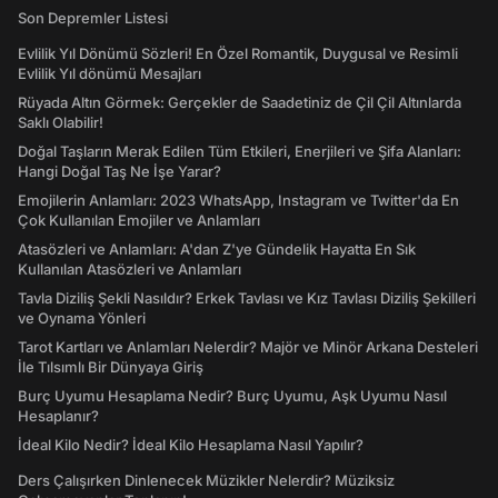
Son Depremler Listesi
Evlilik Yıl Dönümü Sözleri! En Özel Romantik, Duygusal ve Resimli
Evlilik Yıl dönümü Mesajları
Rüyada Altın Görmek: Gerçekler de Saadetiniz de Çil Çil Altınlarda
Saklı Olabilir!
Doğal Taşların Merak Edilen Tüm Etkileri, Enerjileri ve Şifa Alanları:
Hangi Doğal Taş Ne İşe Yarar?
Emojilerin Anlamları: 2023 WhatsApp, Instagram ve Twitter'da En
Çok Kullanılan Emojiler ve Anlamları
Atasözleri ve Anlamları: A'dan Z'ye Gündelik Hayatta En Sık
Kullanılan Atasözleri ve Anlamları
Tavla Diziliş Şekli Nasıldır? Erkek Tavlası ve Kız Tavlası Diziliş Şekilleri
ve Oynama Yönleri
Tarot Kartları ve Anlamları Nelerdir? Majör ve Minör Arkana Desteleri
İle Tılsımlı Bir Dünyaya Giriş
Burç Uyumu Hesaplama Nedir? Burç Uyumu, Aşk Uyumu Nasıl
Hesaplanır?
İdeal Kilo Nedir? İdeal Kilo Hesaplama Nasıl Yapılır?
Ders Çalışırken Dinlenecek Müzikler Nelerdir? Müziksiz