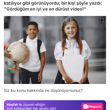
katılıyor gibi görünüyordu; bir kişi şöyle yazdı:
"Gördüğüm en iyi ve en dürüst video!"
Video
Test
Siz bu konu hakkında ne düşünüyorsunuz?
Gündem
Magazin
Keşfet
ile ziyaret ettiğin
Video
tüm kategorileri tek akışta gör!