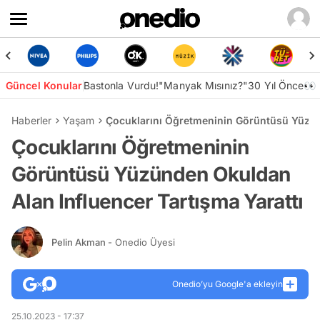
Güncel Konular
Bastonla Vurdu!
"Manyak Mısınız?"
30 Yıl Önce👀
Haberler
Yaşam
Çocuklarını Öğretmeninin Görüntüsü Yüzünd
Çocuklarını Öğretmeninin
Görüntüsü Yüzünden Okuldan
Alan Influencer Tartışma Yarattı
Pelin Akman
- Onedio Üyesi
Onedio’yu Google'a ekleyin
25.10.2023 - 17:37