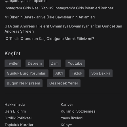
Çalışamayanlar Toplanın!
Instagram Giriş Nasıl Yapılır? Instagram'a Giriş İşlemleri Rehberi
41 Ülkenin Bayrakları ve Ülke Bayraklarının Anlamları
GTA San Andreas Hileleri! Oynamaya Doyamayanlar İçin Güncel San
Andreas Şifreleri
IQ Testi: IQ'unuzun Kaç Olduğunu Merak Ettiniz mi?
Keşfet
Twitter
Deprem
Zam
Youtube
Günlük Burç Yorumları
A101
Tiktok
Son Dakika
Bugün Ne Pişirsem
Gezilecek Yerler
Hakkımızda
Kariyer
Geri Bildirim
Kullanıcı Sözleşmesi
Gizlilik Politikası
Yayın İlkeleri
Topluluk Kuralları
Künye