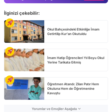
Test
İlginizi çekebilir:
Okul Bahçesindeki Etkinliğe İmam
Getirtilip Kur'an Okutuldu
İmam Hatip Öğrencileri Yıl Boyu Okul
Yerine Tarikata Gitmiş
Öğretmen Atandı: Zilan Patır Hem
Okuluna Hem de Öğretmenine
Kavuştu
Yorumlar ve Emojiler Aşağıda