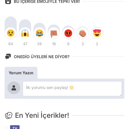
BU İÇERİĞE EMOJİYLE TEPKİ VER!
64
47
26
16
9
3
2
ONEDİO ÜYELERİ NE DİYOR?
Yorum Yazın
En Yeni İçerikler!
TV