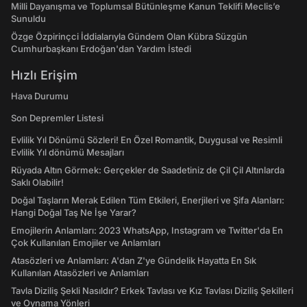
Milli Dayanışma ve Toplumsal Bütünleşme Kanun Teklifi Meclis’e
Sunuldu
Özge Özpirinçci İddialarıyla Gündem Olan Kübra Süzgün
Cumhurbaşkanı Erdoğan'dan Yardım İstedi
Hızlı Erişim
Hava Durumu
Son Depremler Listesi
Evlilik Yıl Dönümü Sözleri! En Özel Romantik, Duygusal ve Resimli
Evlilik Yıl dönümü Mesajları
Rüyada Altın Görmek: Gerçekler de Saadetiniz de Çil Çil Altınlarda
Saklı Olabilir!
Doğal Taşların Merak Edilen Tüm Etkileri, Enerjileri ve Şifa Alanları:
Hangi Doğal Taş Ne İşe Yarar?
Emojilerin Anlamları: 2023 WhatsApp, Instagram ve Twitter'da En
Çok Kullanılan Emojiler ve Anlamları
Atasözleri ve Anlamları: A'dan Z'ye Gündelik Hayatta En Sık
Kullanılan Atasözleri ve Anlamları
Tavla Diziliş Şekli Nasıldır? Erkek Tavlası ve Kız Tavlası Diziliş Şekilleri
ve Oynama Yönleri