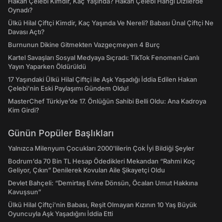
Hakan Çelebi Kimdir, Kaç Yaşında? Hakan Çelebi Hangi Dizilerde
Oynadı?
Ülkü Hilal Çiftçi Kimdir, Kaç Yaşında Ve Nereli? Babası Ünal Çiftçi Ne
Davası Açtı?
Burnunun Dikine Gitmekten Vazgeçmeyen 4 Burç
Kartel Savaşları Sosyal Medyaya Sıçradı: TikTok Fenomeni Canlı
Yayın Yaparken Öldürüldü
17 Yaşındaki Ülkü Hilal Çiftçi ile Aşk Yaşadığı İddia Edilen Hakan
Çelebi'nin Eski Paylaşımı Gündem Oldu!
MasterChef Türkiye’de 17. Önlüğün Sahibi Belli Oldu: Ana Kadroya
Kim Girdi?
Günün Popüler Başlıkları
Yalnızca Milenyum Çocukları 2000'lilerin Çok İyi Bildiği Şeyler
Bodrum’da 70 Bin TL Hesap Ödedikleri Mekandan “Rahmi Koç
Geliyor, Çıkın” Denilerek Kovulan Aile Şikayetçi Oldu
Devlet Bahçeli: “Demirtaş Evine Dönsün, Öcalan Umut Hakkına
Kavuşsun”
Ülkü Hilal Çiftçi'nin Babası, Reşit Olmayan Kızının 10 Yaş Büyük
Oyuncuyla Aşk Yaşadığını İddia Etti