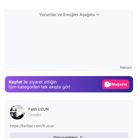
Yorumlar ve Emojiler Aşağıda
Video
Test
Reklam
Gündem
Keşfet
ile ziyaret ettiğin
Magazin
tüm kategorileri tek akışta gör!
Video
Test
Fatih UZUN
Onedio
https://twitter.com/fruzun
Tüm içerikleri