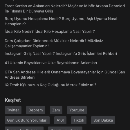
Tarot Kartları ve Anlamları Nelerdir? Majör ve Minör Arkana Desteleri
İle Tılsımlı Bir Dünyaya Giriş
Burç Uyumu Hesaplama Nedir? Burç Uyumu, Aşk Uyumu Nasıl
Hesaplanır?
İdeal Kilo Nedir? İdeal Kilo Hesaplama Nasıl Yapılır?
Ders Çalışırken Dinlenecek Müzikler Nelerdir? Müziksiz
Çalışamayanlar Toplanın!
Instagram Giriş Nasıl Yapılır? Instagram'a Giriş İşlemleri Rehberi
41 Ülkenin Bayrakları ve Ülke Bayraklarının Anlamları
GTA San Andreas Hileleri! Oynamaya Doyamayanlar İçin Güncel San
Andreas Şifreleri
IQ Testi: IQ'unuzun Kaç Olduğunu Merak Ettiniz mi?
Keşfet
Twitter
Deprem
Zam
Youtube
Günlük Burç Yorumları
A101
Tiktok
Son Dakika