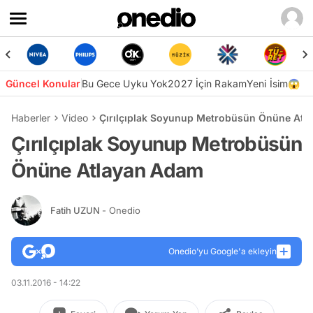
Güncel Konular
Bu Gece Uyku Yok
2027 İçin Rakam
Yeni İsim😱
Haberler
Video
Çırılçıplak Soyunup Metrobüsün Önüne Atl
Çırılçıplak Soyunup Metrobüsün
Önüne Atlayan Adam
Fatih UZUN
- Onedio
Onedio’yu Google'a ekleyin
03.11.2016 - 14:22