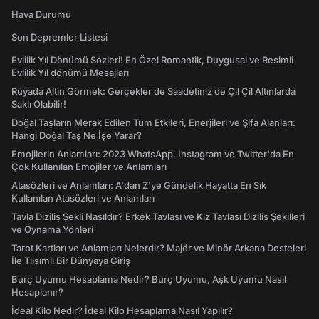
Hava Durumu
Son Depremler Listesi
Evlilik Yıl Dönümü Sözleri! En Özel Romantik, Duygusal ve Resimli
Evlilik Yıl dönümü Mesajları
Rüyada Altın Görmek: Gerçekler de Saadetiniz de Çil Çil Altınlarda
Saklı Olabilir!
Doğal Taşların Merak Edilen Tüm Etkileri, Enerjileri ve Şifa Alanları:
Hangi Doğal Taş Ne İşe Yarar?
Emojilerin Anlamları: 2023 WhatsApp, Instagram ve Twitter'da En
Çok Kullanılan Emojiler ve Anlamları
Atasözleri ve Anlamları: A'dan Z'ye Gündelik Hayatta En Sık
Kullanılan Atasözleri ve Anlamları
Tavla Diziliş Şekli Nasıldır? Erkek Tavlası ve Kız Tavlası Diziliş Şekilleri
ve Oynama Yönleri
Tarot Kartları ve Anlamları Nelerdir? Majör ve Minör Arkana Desteleri
İle Tılsımlı Bir Dünyaya Giriş
Burç Uyumu Hesaplama Nedir? Burç Uyumu, Aşk Uyumu Nasıl
Hesaplanır?
İdeal Kilo Nedir? İdeal Kilo Hesaplama Nasıl Yapılır?