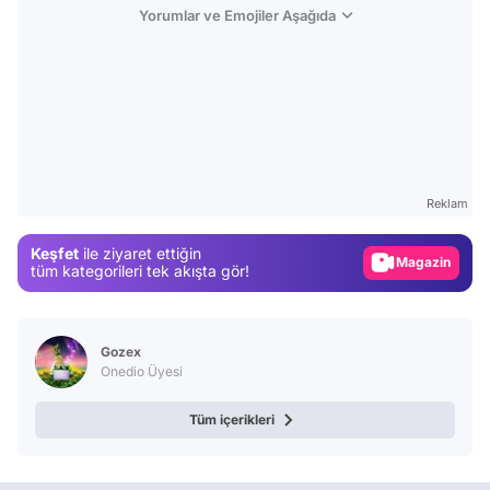
Yorumlar ve Emojiler Aşağıda
Video
Test
Gündem
Reklam
Magazin
Keşfet
ile ziyaret ettiğin
Video
tüm kategorileri tek akışta gör!
Test
Gozex
Onedio Üyesi
Tüm içerikleri