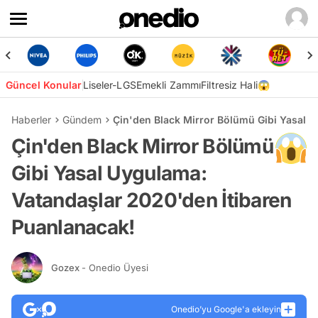
Güncel Konular
Liseler-LGS
Emekli Zammı
Filtresiz Hali😱
Haberler
Gündem
Çin'den Black Mirror Bölümü Gibi Yasal 
Çin'den Black Mirror Bölümü
Gibi Yasal Uygulama:
Vatandaşlar 2020'den İtibaren
Puanlanacak!
Gozex
- Onedio Üyesi
Onedio’yu Google'a ekleyin