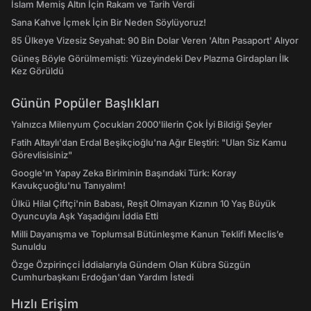
İslam Memiş Altın İçin Rakam ve Tarih Verdi
Sana Kahve İçmek İçin Bir Neden Söylüyoruz!
85 Ülkeye Vizesiz Seyahat: 90 Bin Dolar Veren 'Altın Pasaport' Alıyor
Güneş Böyle Görülmemişti: Yüzeyindeki Dev Plazma Girdapları İlk
Kez Görüldü
Günün Popüler Başlıkları
Yalnızca Milenyum Çocukları 2000'lilerin Çok İyi Bildiği Şeyler
Fatih Altaylı'dan Erdal Beşikçioğlu'na Ağır Eleştiri: "Ulan Siz Kamu
Görevlisisiniz"
Google'ın Yapay Zeka Biriminin Başındaki Türk: Koray
Kavukçuoğlu'nu Tanıyalım!
Ülkü Hilal Çiftçi'nin Babası, Reşit Olmayan Kızının 10 Yaş Büyük
Oyuncuyla Aşk Yaşadığını İddia Etti
Milli Dayanışma ve Toplumsal Bütünleşme Kanun Teklifi Meclis’e
Sunuldu
Özge Özpirinçci İddialarıyla Gündem Olan Kübra Süzgün
Cumhurbaşkanı Erdoğan'dan Yardım İstedi
Hızlı Erişim