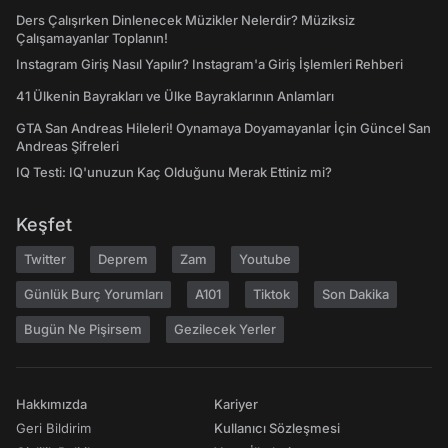
Ders Çalışırken Dinlenecek Müzikler Nelerdir? Müziksiz
Çalışamayanlar Toplanın!
Instagram Giriş Nasıl Yapılır? Instagram'a Giriş İşlemleri Rehberi
41 Ülkenin Bayrakları ve Ülke Bayraklarının Anlamları
GTA San Andreas Hileleri! Oynamaya Doyamayanlar İçin Güncel San
Andreas Şifreleri
IQ Testi: IQ'unuzun Kaç Olduğunu Merak Ettiniz mi?
Keşfet
Twitter
Deprem
Zam
Youtube
Günlük Burç Yorumları
A101
Tiktok
Son Dakika
Bugün Ne Pişirsem
Gezilecek Yerler
Hakkımızda
Kariyer
Geri Bildirim
Kullanıcı Sözleşmesi