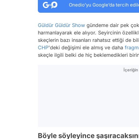
Onedio’yu Google’da tercih edil
Güldür Güldür
Show
gündeme dair pek çok 
harmanlayarak ele alıyor. Seyircinin özelli
skeçlerin bazı insanları rahatsız ettiği de 
CHP
'deki değişimi ele almış ve daha
fragm
skeçle ilgili belki de hiç beklemedikleri bir
İçeriği
Böyle söyleyince şaşıracaksın