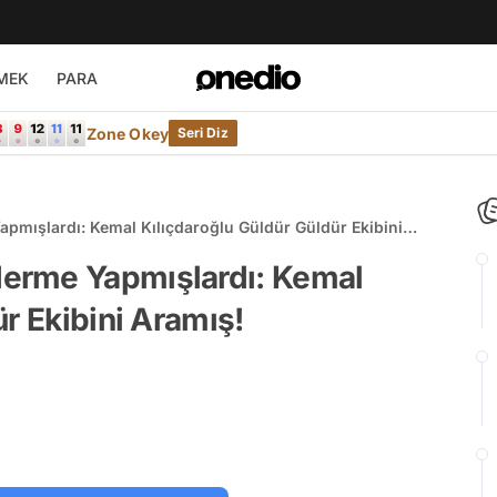
MEK
PARA
Zone Okey
Seri Diz
mışlardı: Kemal Kılıçdaroğlu Güldür Güldür Ekibini
erme Yapmışlardı: Kemal
r Ekibini Aramış!