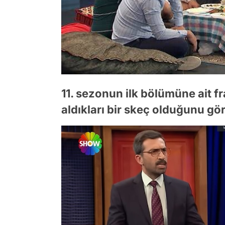
11. sezonun ilk bölümüne ait 
aldıkları bir skeç olduğunu g