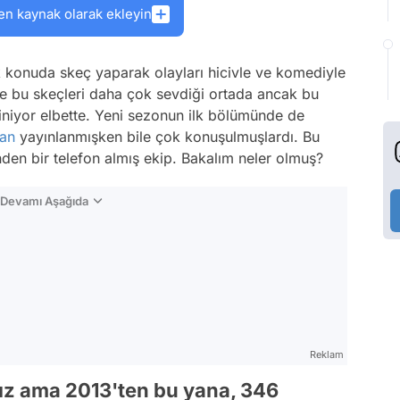
en kaynak olarak ekleyin
konuda skeç yaparak olayları hicivle ve komediyle
kle bu skeçleri daha çok sevdiği ortada ancak bu
biliniyor elbette. Yeni sezonun ilk bölümünde de
an
yayınlanmışken bile çok konuşulmuşlardı. Bu
inden bir telefon almış ekip. Bakalım neler olmuş?
n Devamı Aşağıda
Reklam
ız ama 2013'ten bu yana, 346