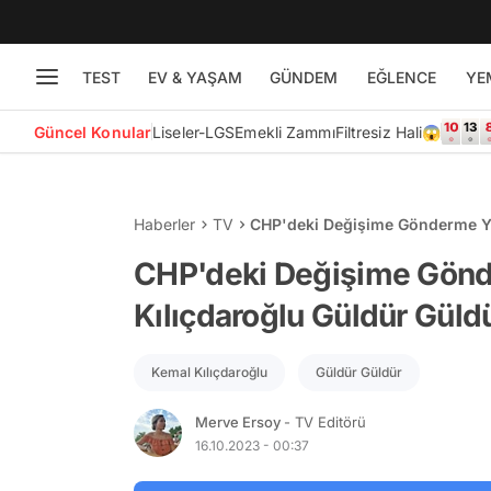
TEST
EV & YAŞAM
GÜNDEM
EĞLENCE
YE
Güncel Konular
Liseler-LGS
Emekli Zammı
Filtresiz Hali😱
Haberler
TV
CHP'deki Değişime Gönderme Yap
Aramış!
CHP'deki Değişime Gönd
Kılıçdaroğlu Güldür Güldü
Kemal Kılıçdaroğlu
Güldür Güldür
Merve Ersoy
- TV Editörü
16.10.2023 - 00:37