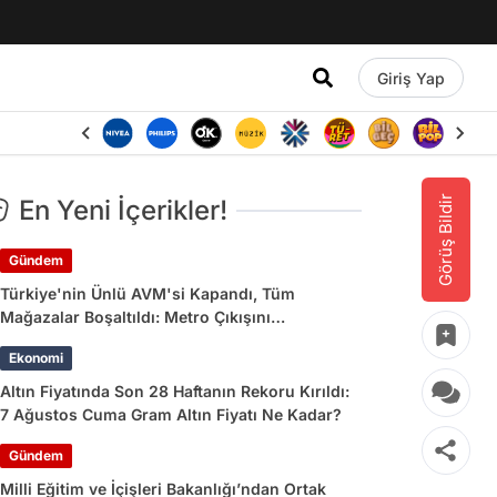
Giriş Yap
Görüş Bildir
En Yeni İçerikler!
Gündem
Türkiye'nin Ünlü AVM'si Kapandı, Tüm
Mağazalar Boşaltıldı: Metro Çıkışını
Kullananlara Uyarı Yapıldı
Ekonomi
Altın Fiyatında Son 28 Haftanın Rekoru Kırıldı:
7 Ağustos Cuma Gram Altın Fiyatı Ne Kadar?
Gündem
Milli Eğitim ve İçişleri Bakanlığı’ndan Ortak