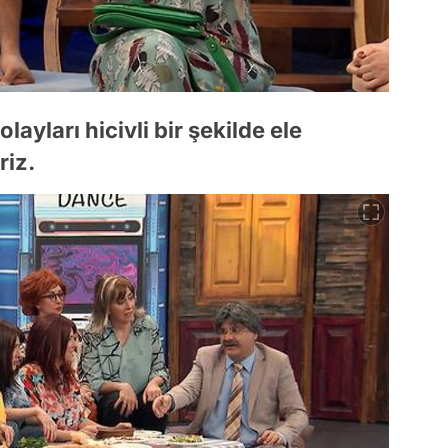
ayları hicivli bir şekilde ele
riz.