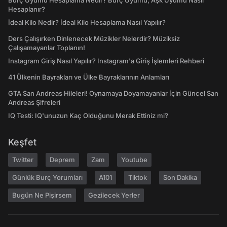
Burç Uyumu Hesaplama Nedir? Burç Uyumu, Aşk Uyumu Nasıl
Hesaplanır?
İdeal Kilo Nedir? İdeal Kilo Hesaplama Nasıl Yapılır?
Ders Çalışırken Dinlenecek Müzikler Nelerdir? Müziksiz
Çalışamayanlar Toplanın!
Instagram Giriş Nasıl Yapılır? Instagram'a Giriş İşlemleri Rehberi
41 Ülkenin Bayrakları ve Ülke Bayraklarının Anlamları
GTA San Andreas Hileleri! Oynamaya Doyamayanlar İçin Güncel San
Andreas Şifreleri
IQ Testi: IQ'unuzun Kaç Olduğunu Merak Ettiniz mi?
Keşfet
Twitter
Deprem
Zam
Youtube
Günlük Burç Yorumları
A101
Tiktok
Son Dakika
Bugün Ne Pişirsem
Gezilecek Yerler