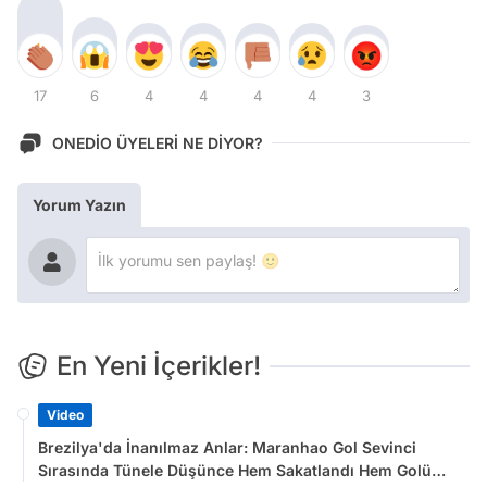
17
6
4
4
4
4
3
ONEDİO ÜYELERİ NE DİYOR?
Yorum Yazın
En Yeni İçerikler!
Video
Brezilya'da İnanılmaz Anlar: Maranhao Gol Sevinci
Sırasında Tünele Düşünce Hem Sakatlandı Hem Golü