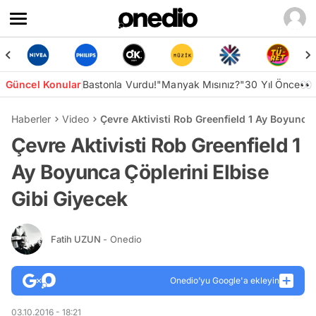
Güncel Konular
Bastonla Vurdu!
"Manyak Mısınız?"
30 Yıl Önce👀
Haberler
Video
Çevre Aktivisti Rob Greenfield 1 Ay Boyunca 
Çevre Aktivisti Rob Greenfield 1
Ay Boyunca Çöplerini Elbise
Gibi Giyecek
Fatih UZUN
- Onedio
Onedio’yu Google'a ekleyin
03.10.2016 - 18:21