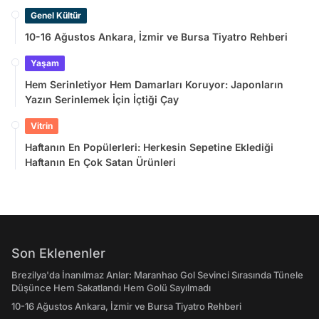
Sayılmadı
Genel Kültür
10-16 Ağustos Ankara, İzmir ve Bursa Tiyatro Rehberi
Yaşam
Hem Serinletiyor Hem Damarları Koruyor: Japonların
Yazın Serinlemek İçin İçtiği Çay
Vitrin
Haftanın En Popülerleri: Herkesin Sepetine Eklediği
Haftanın En Çok Satan Ürünleri
Son Eklenenler
Brezilya'da İnanılmaz Anlar: Maranhao Gol Sevinci Sırasında Tünele
Düşünce Hem Sakatlandı Hem Golü Sayılmadı
10-16 Ağustos Ankara, İzmir ve Bursa Tiyatro Rehberi