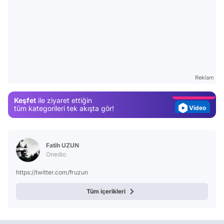
Video
Test
Gündem
Reklam
Magazin
Keşfet
ile ziyaret ettiğin
Video
tüm kategorileri tek akışta gör!
Test
Fatih UZUN
Onedio
https://twitter.com/fruzun
Tüm içerikleri