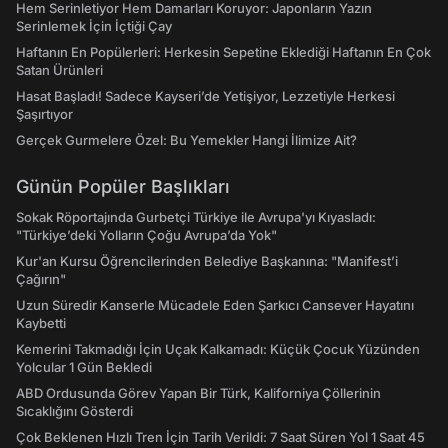
Hem Serinletiyor Hem Damarları Koruyor: Japonların Yazın
Serinlemek İçin İçtiği Çay
Haftanın En Popülerleri: Herkesin Sepetine Eklediği Haftanın En Çok
Satan Ürünleri
Hasat Başladı! Sadece Kayseri’de Yetişiyor, Lezzetiyle Herkesi
Şaşırtıyor
Gerçek Gurmelere Özel: Bu Yemekler Hangi İlimize Ait?
Günün Popüler Başlıkları
Sokak Röportajında Gurbetçi Türkiye ile Avrupa'yı Kıyasladı:
"Türkiye’deki Yolların Çoğu Avrupa’da Yok"
Kur'an Kursu Öğrencilerinden Belediye Başkanına: "Manifest’i
Çağırın"
Uzun Süredir Kanserle Mücadele Eden Şarkıcı Cansever Hayatını
Kaybetti
Kemerini Takmadığı İçin Uçak Kalkamadı: Küçük Çocuk Yüzünden
Yolcular 1 Gün Bekledi
ABD Ordusunda Görev Yapan Bir Türk, Kaliforniya Çöllerinin
Sıcaklığını Gösterdi
Çok Beklenen Hızlı Tren İçin Tarih Verildi: 7 Saat Süren Yol 1 Saat 45