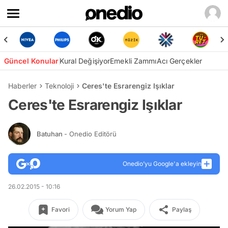
Güncel Konular
Kural Değişiyor
Emekli Zammı
Acı Gerçekler
Haberler
Teknoloji
Ceres'te Esrarengiz Işıklar
Ceres'te Esrarengiz Işıklar
Batuhan
- Onedio Editörü
Onedio’yu Google'a ekleyin
26.02.2015 - 10:16
Favori
Yorum Yap
Paylaş