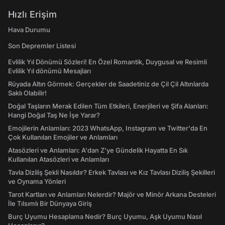
Hızlı Erişim
Hava Durumu
Son Depremler Listesi
Evlilik Yıl Dönümü Sözleri! En Özel Romantik, Duygusal ve Resimli
Evlilik Yıl dönümü Mesajları
Rüyada Altın Görmek: Gerçekler de Saadetiniz de Çil Çil Altınlarda
Saklı Olabilir!
Doğal Taşların Merak Edilen Tüm Etkileri, Enerjileri ve Şifa Alanları:
Hangi Doğal Taş Ne İşe Yarar?
Emojilerin Anlamları: 2023 WhatsApp, Instagram ve Twitter'da En
Çok Kullanılan Emojiler ve Anlamları
Atasözleri ve Anlamları: A'dan Z'ye Gündelik Hayatta En Sık
Kullanılan Atasözleri ve Anlamları
Tavla Diziliş Şekli Nasıldır? Erkek Tavlası ve Kız Tavlası Diziliş Şekilleri
ve Oynama Yönleri
Tarot Kartları ve Anlamları Nelerdir? Majör ve Minör Arkana Desteleri
İle Tılsımlı Bir Dünyaya Giriş
Burç Uyumu Hesaplama Nedir? Burç Uyumu, Aşk Uyumu Nasıl