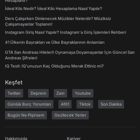
Hesaplanır?
İdeal Kilo Nedir? İdeal Kilo Hesaplama Nasıl Yapılır?
Ders Çalışırken Dinlenecek Müzikler Nelerdir? Müziksiz
Çalışamayanlar Toplanın!
Instagram Giriş Nasıl Yapılır? Instagram'a Giriş İşlemleri Rehberi
41 Ülkenin Bayrakları ve Ülke Bayraklarının Anlamları
GTA San Andreas Hileleri! Oynamaya Doyamayanlar İçin Güncel San
Andreas Şifreleri
IQ Testi: IQ'unuzun Kaç Olduğunu Merak Ettiniz mi?
Keşfet
Twitter
Deprem
Zam
Youtube
Günlük Burç Yorumları
A101
Tiktok
Son Dakika
Bugün Ne Pişirsem
Gezilecek Yerler
Hakkımızda
Kariyer