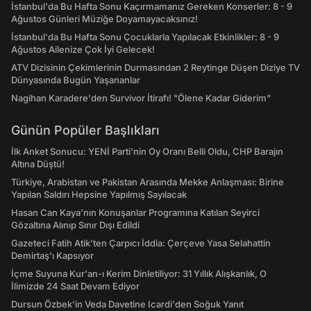
İstanbul'da Bu Hafta Sonu Kaçırmamanız Gereken Konserler: 8 - 9
Ağustos Günleri Müziğe Doyamayacaksınız!
İstanbul'da Bu Hafta Sonu Çocuklarla Yapılacak Etkinlikler: 8 - 9
Ağustos Ailenize Çok İyi Gelecek!
ATV Dizisinin Çekimlerinin Durmasından 2 Reytinge Düşen Diziye TV
Dünyasında Bugün Yaşananlar
Nagihan Karadere'den Survivor İtirafı! "Ölene Kadar Giderim"
Günün Popüler Başlıkları
İlk Anket Sonucu: YENİ Parti'nin Oy Oranı Belli Oldu, CHP Barajın
Altına Düştü!
Türkiye, Arabistan ve Pakistan Arasında Mekke Anlaşması: Birine
Yapılan Saldırı Hepsine Yapılmış Sayılacak
Hasan Can Kaya’nın Konuşanlar Programına Katılan Seyirci
Gözaltına Alınıp Sınır Dışı Edildi
Gazeteci Fatih Atik'ten Çarpıcı İddia: Çerçeve Yasa Selahattin
Demirtaş'ı Kapsıyor
İçme Suyuna Kur'an-ı Kerim Dinletiliyor: 31 Yıllık Alışkanlık, O
İlimizde 24 Saat Devam Ediyor
Dursun Özbek'in Veda Davetine Icardi'den Soğuk Yanıt