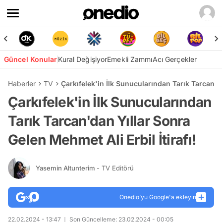
Güncel Konular
Kural Değişiyor
Emekli Zammı
Acı Gerçekler
Haberler
TV
Çarkıfelek'in İlk Sunucularından Tarık Tarcan'da
Çarkıfelek'in İlk Sunucularından
Tarık Tarcan'dan Yıllar Sonra
Gelen Mehmet Ali Erbil İtirafı!
Yasemin Altunterim
- TV Editörü
Onedio’yu Google'a ekleyin
22.02.2024 - 13:47
Son Güncelleme: 23.02.2024 - 00:05