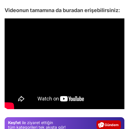
Videonun tamamına da buradan erişebilirsiniz:
Video
Test
Gündem
Keşfet
ile ziyaret ettiğin
Magazin
tüm kategorileri tek akışta gör!