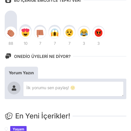
BU İÇERİĞE EMOJİYLE TEPKİ VER!
88
10
7
7
7
3
3
ONEDİO ÜYELERİ NE DİYOR?
Yorum Yazın
En Yeni İçerikler!
Yaşam