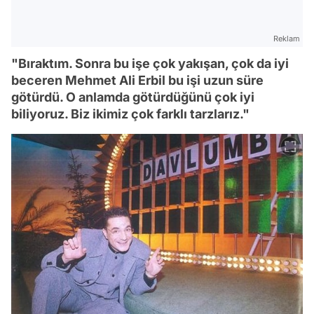
Reklam
"Bıraktım. Sonra bu işe çok yakışan, çok da iyi
beceren Mehmet Ali Erbil bu işi uzun süre
götürdü. O anlamda götürdüğünü çok iyi
biliyoruz. Biz ikimiz çok farklı tarzlarız."