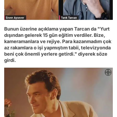
Bunun üzerine açıklama yapan Tarcan da "Yurt
dışından gelerek 15 gün eğitim verdiler. Bize,
kameramanlara ve rejiye. Para kazanmadım çok
az rakamlara o işi yapmıştım tabii, televizyonda
beni çok önemli yerlere getirdi." diyerek söze
girdi.