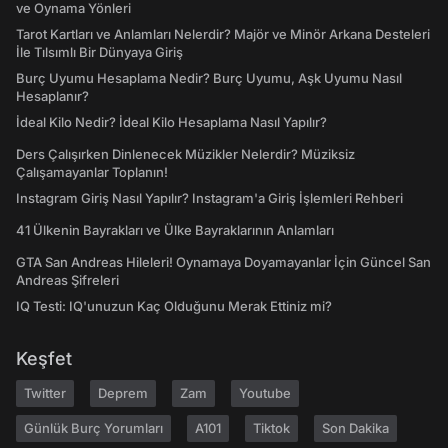
ve Oynama Yönleri
Tarot Kartları ve Anlamları Nelerdir? Majör ve Minör Arkana Desteleri
İle Tılsımlı Bir Dünyaya Giriş
Burç Uyumu Hesaplama Nedir? Burç Uyumu, Aşk Uyumu Nasıl
Hesaplanır?
İdeal Kilo Nedir? İdeal Kilo Hesaplama Nasıl Yapılır?
Ders Çalışırken Dinlenecek Müzikler Nelerdir? Müziksiz
Çalışamayanlar Toplanın!
Instagram Giriş Nasıl Yapılır? Instagram'a Giriş İşlemleri Rehberi
41 Ülkenin Bayrakları ve Ülke Bayraklarının Anlamları
GTA San Andreas Hileleri! Oynamaya Doyamayanlar İçin Güncel San
Andreas Şifreleri
IQ Testi: IQ'unuzun Kaç Olduğunu Merak Ettiniz mi?
Keşfet
Twitter
Deprem
Zam
Youtube
Günlük Burç Yorumları
A101
Tiktok
Son Dakika