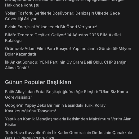
Hakkında Konuştu
Yolları Fosforlu Şeritlerle Döşüyorlar: Denizaşırı Ülkede Gece
Güvenliği Artıyor
Evinin Enerjisini Yükseltecek Bir Öneri Veriyoruz!
BİM'e Tencere Çeşitleri Geliyor! 14 Ağustos 2026 BİM Aktüel
Kataloğu
Örümcek-Adam Filmi Para Basıyor! Yapımcılarına Günde 59 Milyon
Dolar Kazandırdı
İlk Anket Sonucu: YENİ Parti'nin Oy Oranı Belli Oldu, CHP Barajın
Altına Düştü!
Günün Popüler Başlıkları
Fatih Altaylı'dan Erdal Beşikçioğlu'na Ağır Eleştiri: "Ulan Siz Kamu
Görevlisisiniz"
Google'ın Yapay Zeka Biriminin Başındaki Türk: Koray
Kavukçuoğlu'nu Tanıyalım!
Yaptıkları Komik Mesajlaşmalarla İletişimden Maksimum Verim Alan
Kişiler
Türk Hava Kuvvetleri'nin İlk Kadın Generalinin Dedesinin Çanakkale
Gazisi Olduğu Ortaya Çıktı