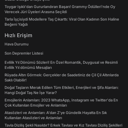
Toygar Işıklı'dan Gururlandıran Başarı! Grammy Ödülleri'nde Oy
Verecek Jüri Üyeleri Arasına Seçildi
Tarla İşçisiydi Modellere Taş Çıkarttı: Viral Olan Kadının Son Haline
Beğeni Yağdı
Hızlı Erişim
Hava Durumu
Son Depremler Listesi
Evlilik Yıl Dönümü Sözleri! En Özel Romantik, Duygusal ve Resimli
Evlilik Yıl dönümü Mesajları
Rüyada Altın Görmek: Gerçekler de Saadetiniz de Çil Çil Altınlarda
Saklı Olabilir!
Doğal Taşların Merak Edilen Tüm Etkileri, Enerjileri ve Şifa Alanları:
Hangi Doğal Taş Ne İşe Yarar?
Emojilerin Anlamları: 2023 WhatsApp, Instagram ve Twitter'da En
Çok Kullanılan Emojiler ve Anlamları
Atasözleri ve Anlamları: A'dan Z'ye Gündelik Hayatta En Sık
Kullanılan Atasözleri ve Anlamları
Tavla Diziliş Şekli Nasıldır? Erkek Tavlası ve Kız Tavlası Diziliş Şekilleri