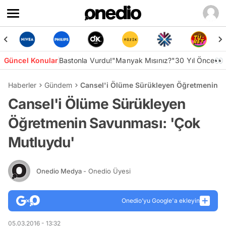
Güncel Konular
Bastonla Vurdu!
"Manyak Mısınız?"
30 Yıl Önce👀
Haberler
Gündem
Cansel'i Ölüme Sürükleyen Öğretmenin S
Cansel'i Ölüme Sürükleyen
Öğretmenin Savunması: 'Çok
Mutluydu'
Onedio Medya
- Onedio Üyesi
Onedio’yu Google'a ekleyin
05.03.2016 - 13:32