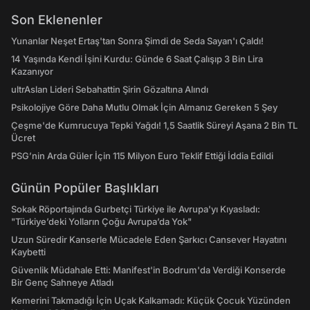
Son Eklenenler
Yunanlar Neşet Ertaş'tan Sonra Şimdi de Seda Sayan'ı Çaldı!
14 Yaşında Kendi İşini Kurdu: Günde 6 Saat Çalışıp 3 Bin Lira
Kazanıyor
ultrAslan Lideri Sebahattin Şirin Gözaltına Alındı
Psikolojiye Göre Daha Mutlu Olmak İçin Almanız Gereken 5 Şey
Çeşme'de Kumrucuya Tepki Yağdı! 1,5 Saatlik Süreyi Aşana 2 Bin TL
Ücret
PSG’nin Arda Güler İçin 115 Milyon Euro Teklif Ettiği İddia Edildi
Günün Popüler Başlıkları
Sokak Röportajında Gurbetçi Türkiye ile Avrupa'yı Kıyasladı:
"Türkiye’deki Yolların Çoğu Avrupa’da Yok"
Uzun Süredir Kanserle Mücadele Eden Şarkıcı Cansever Hayatını
Kaybetti
Güvenlik Müdahale Etti: Manifest'in Bodrum'da Verdiği Konserde
Bir Genç Sahneye Atladı
Kemerini Takmadığı İçin Uçak Kalkamadı: Küçük Çocuk Yüzünden