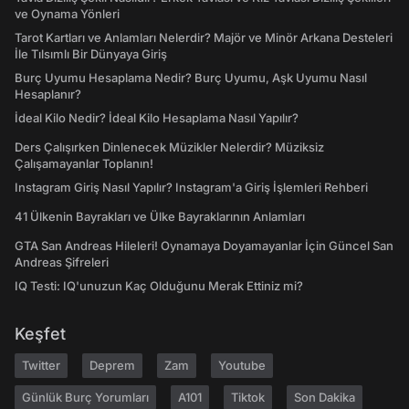
ve Oynama Yönleri
Tarot Kartları ve Anlamları Nelerdir? Majör ve Minör Arkana Desteleri
İle Tılsımlı Bir Dünyaya Giriş
Burç Uyumu Hesaplama Nedir? Burç Uyumu, Aşk Uyumu Nasıl
Hesaplanır?
İdeal Kilo Nedir? İdeal Kilo Hesaplama Nasıl Yapılır?
Ders Çalışırken Dinlenecek Müzikler Nelerdir? Müziksiz
Çalışamayanlar Toplanın!
Instagram Giriş Nasıl Yapılır? Instagram'a Giriş İşlemleri Rehberi
41 Ülkenin Bayrakları ve Ülke Bayraklarının Anlamları
GTA San Andreas Hileleri! Oynamaya Doyamayanlar İçin Güncel San
Andreas Şifreleri
IQ Testi: IQ'unuzun Kaç Olduğunu Merak Ettiniz mi?
Keşfet
Twitter
Deprem
Zam
Youtube
Günlük Burç Yorumları
A101
Tiktok
Son Dakika