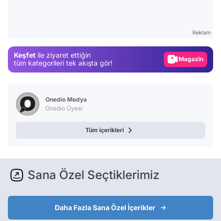
Video
Test
Reklam
Gündem
Keşfet
ile ziyaret ettiğin
Magazin
tüm kategorileri tek akışta gör!
Video
Test
Onedio Medya
Onedio Üyesi
Tüm içerikleri
Sana Özel Seçtiklerimiz
Daha Fazla Sana Özel İçerikler