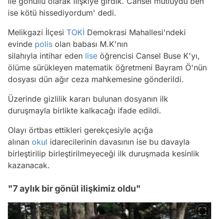
ile gönüllü olarak ilişkiye girdik. Cansel mutluydu ben
ise kötü hissediyordum' dedi.
Melikgazi İlçesi
TOKİ
Demokrasi Mahallesi'ndeki
evinde
polis
olan babası M.K'nın
silahıyla intihar eden
lise
öğrencisi Cansel Buse K'yı,
ölüme sürükleyen matematik öğretmeni Bayram Ö'nün
dosyası dün ağır ceza mahkemesine gönderildi.
Üzerinde gizlilik kararı bulunan dosyanın ilk
duruşmayla birlikte kalkacağı ifade edildi.
Olayı örtbas ettikleri gerekçesiyle açığa
alınan
okul
idarecilerinin davasının ise bu davayla
birleştirilip birleştirilmeyeceği ilk duruşmada kesinlik
kazanacak.
"7 aylık bir gönül ilişkimiz oldu"