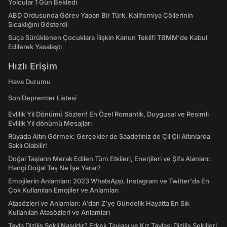
Yolcular 1 Gün Bekledi
ABD Ordusunda Görev Yapan Bir Türk, Kaliforniya Çöllerinin
Sıcaklığını Gösterdi
Suça Sürüklenen Çocuklara İlişkin Kanun Teklifi TBMM'de Kabul
Edilerek Yasalaştı
Hızlı Erişim
Hava Durumu
Son Depremler Listesi
Evlilik Yıl Dönümü Sözleri! En Özel Romantik, Duygusal ve Resimli
Evlilik Yıl dönümü Mesajları
Rüyada Altın Görmek: Gerçekler de Saadetiniz de Çil Çil Altınlarda
Saklı Olabilir!
Doğal Taşların Merak Edilen Tüm Etkileri, Enerjileri ve Şifa Alanları:
Hangi Doğal Taş Ne İşe Yarar?
Emojilerin Anlamları: 2023 WhatsApp, Instagram ve Twitter'da En
Çok Kullanılan Emojiler ve Anlamları
Atasözleri ve Anlamları: A'dan Z'ye Gündelik Hayatta En Sık
Kullanılan Atasözleri ve Anlamları
Tavla Diziliş Şekli Nasıldır? Erkek Tavlası ve Kız Tavlası Diziliş Şekilleri