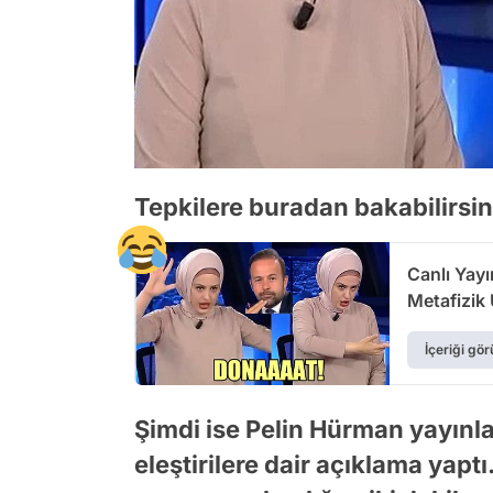
Tepkilere buradan bakabilirsin
Canlı Yayı
Metafizik
İçeriği gör
Şimdi ise Pelin Hürman yayın
eleştirilere dair açıklama yapt