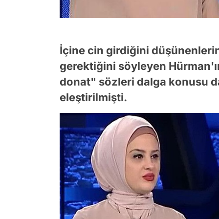
İçine cin girdiğini düşünenler
gerektiğini söyleyen Hürman'ı
donat" sözleri dalga konusu d
eleştirilmişti.