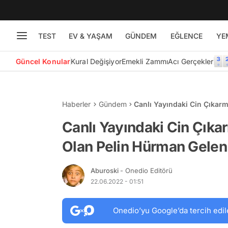
TEST
EV & YAŞAM
GÜNDEM
EĞLENCE
YE
Güncel Konular
Kural Değişiyor
Emekli Zammı
Acı Gerçekler
Haberler
Gündem
Canlı Yayındaki Cin Çıkar
Eleştirilere Yanıt Verdi
Canlı Yayındaki Cin Çık
Olan Pelin Hürman Gelen E
Aburoski
- Onedio Editörü
22.06.2022 - 01:51
Onedio’yu Google’da tercih edil