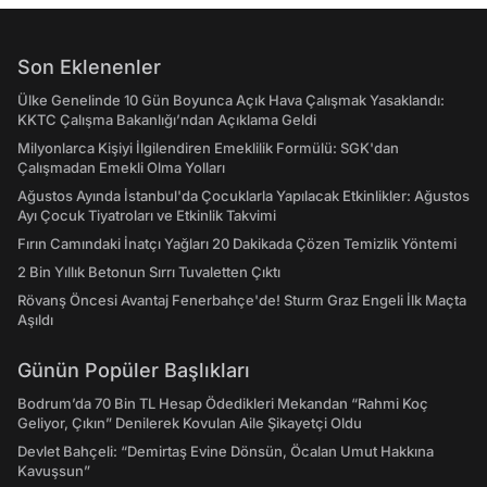
Son Eklenenler
Ülke Genelinde 10 Gün Boyunca Açık Hava Çalışmak Yasaklandı:
KKTC Çalışma Bakanlığı’ndan Açıklama Geldi
Milyonlarca Kişiyi İlgilendiren Emeklilik Formülü: SGK'dan
Çalışmadan Emekli Olma Yolları
Ağustos Ayında İstanbul'da Çocuklarla Yapılacak Etkinlikler: Ağustos
Ayı Çocuk Tiyatroları ve Etkinlik Takvimi
Fırın Camındaki İnatçı Yağları 20 Dakikada Çözen Temizlik Yöntemi
2 Bin Yıllık Betonun Sırrı Tuvaletten Çıktı
Rövanş Öncesi Avantaj Fenerbahçe'de! Sturm Graz Engeli İlk Maçta
Aşıldı
Günün Popüler Başlıkları
Bodrum’da 70 Bin TL Hesap Ödedikleri Mekandan “Rahmi Koç
Geliyor, Çıkın” Denilerek Kovulan Aile Şikayetçi Oldu
Devlet Bahçeli: “Demirtaş Evine Dönsün, Öcalan Umut Hakkına
Kavuşsun”