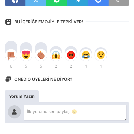
BU İÇERİĞE EMOJİYLE TEPKİ VER!
6
5
5
2
2
1
1
ONEDİO ÜYELERİ NE DİYOR?
Yorum Yazın