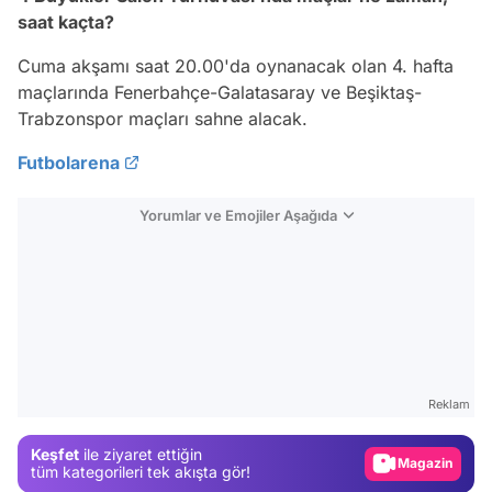
saat kaçta?
Cuma akşamı saat 20.00'da oynanacak olan 4. hafta
maçlarında Fenerbahçe-Galatasaray ve Beşiktaş-
Trabzonspor maçları sahne alacak.
Futbolarena
Yorumlar ve Emojiler Aşağıda
Video
Test
Reklam
Gündem
Keşfet
ile ziyaret ettiğin
Magazin
tüm kategorileri tek akışta gör!