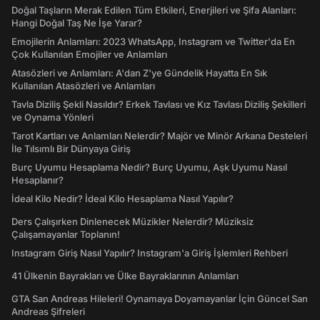
Doğal Taşların Merak Edilen Tüm Etkileri, Enerjileri ve Şifa Alanları:
Hangi Doğal Taş Ne İşe Yarar?
Emojilerin Anlamları: 2023 WhatsApp, Instagram ve Twitter'da En
Çok Kullanılan Emojiler ve Anlamları
Atasözleri ve Anlamları: A'dan Z'ye Gündelik Hayatta En Sık
Kullanılan Atasözleri ve Anlamları
Tavla Diziliş Şekli Nasıldır? Erkek Tavlası ve Kız Tavlası Diziliş Şekilleri
ve Oynama Yönleri
Tarot Kartları ve Anlamları Nelerdir? Majör ve Minör Arkana Desteleri
İle Tılsımlı Bir Dünyaya Giriş
Burç Uyumu Hesaplama Nedir? Burç Uyumu, Aşk Uyumu Nasıl
Hesaplanır?
İdeal Kilo Nedir? İdeal Kilo Hesaplama Nasıl Yapılır?
Ders Çalışırken Dinlenecek Müzikler Nelerdir? Müziksiz
Çalışamayanlar Toplanın!
Instagram Giriş Nasıl Yapılır? Instagram'a Giriş İşlemleri Rehberi
41 Ülkenin Bayrakları ve Ülke Bayraklarının Anlamları
GTA San Andreas Hileleri! Oynamaya Doyamayanlar İçin Güncel San
Andreas Şifreleri