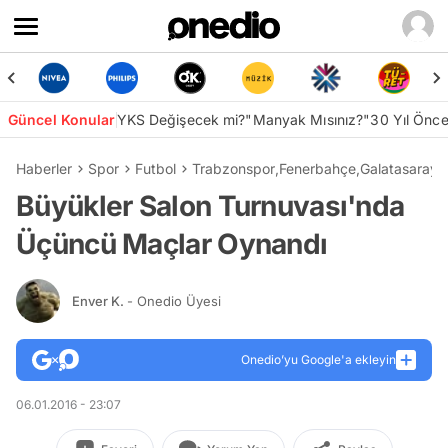
Güncel Konular
YKS Değişecek mi?
"Manyak Mısınız?"
30 Yıl Önc
Haberler
Spor
Futbol
Trabzonspor
,
Fenerbahçe
,
Galatasaray
,
Büyükler Salon Turnuvası'nda
Üçüncü Maçlar Oynandı
Enver K.
- Onedio Üyesi
Onedio’yu Google'a ekleyin
06.01.2016 - 23:07