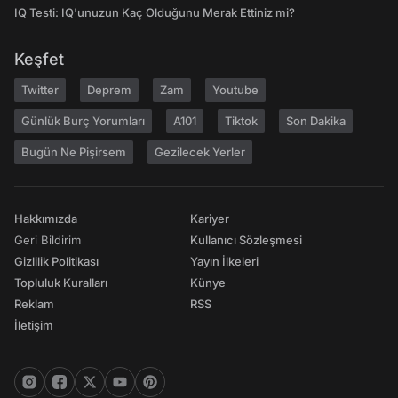
IQ Testi: IQ'unuzun Kaç Olduğunu Merak Ettiniz mi?
Keşfet
Twitter
Deprem
Zam
Youtube
Günlük Burç Yorumları
A101
Tiktok
Son Dakika
Bugün Ne Pişirsem
Gezilecek Yerler
Hakkımızda
Kariyer
Geri Bildirim
Kullanıcı Sözleşmesi
Gizlilik Politikası
Yayın İlkeleri
Topluluk Kuralları
Künye
Reklam
RSS
İletişim