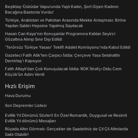
Beşiktaş-Üsküdar Vapurunda Yaşlı Kadın, Şort Giyen Kadının
Bacağına Bastonla Vurdu!
Türkiye, Arabistan ve Pakistan Arasında Mekke Anlaşması: Birine
Yapılan Saldırı Hepsine Yapılmış Sayılacak
Hasan Can Kaya’nın Konuşanlar Programına Katılan Seyirci
Gözaltına Alınıp Sınır Dışı Edildi
‘Terörsüz Türkiye Yasası’ Teklifi Adalet Komisyonu'nda Kabul Edildi
Gazeteci Fatih Atik'ten Çarpıcı İddia: Çerçeve Yasa Selahattin
Demirtaş'ı Kapsıyor
Fatih Altaylı’dan Çok Konuşulacak İddia: ROK İtirafçı Oldu Cem
Küçük’ün Adını Verdi
Hızlı Erişim
Hava Durumu
Son Depremler Listesi
Evlilik Yıl Dönümü Sözleri! En Özel Romantik, Duygusal ve Resimli
Evlilik Yıl dönümü Mesajları
Rüyada Altın Görmek: Gerçekler de Saadetiniz de Çil Çil Altınlarda
Saklı Olabilir!