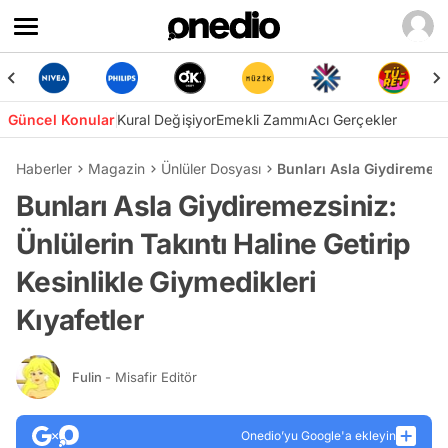
Güncel Konular
Kural Değişiyor
Emekli Zammı
Acı Gerçekler
Haberler
Magazin
Ünlüler Dosyası
Bunları Asla Giydiremezsi
Bunları Asla Giydiremezsiniz:
Ünlülerin Takıntı Haline Getirip
Kesinlikle Giymedikleri
Kıyafetler
Fulin
- Misafir Editör
Onedio’yu Google'a ekleyin