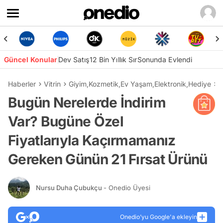
Güncel Konular
Dev Satış
12 Bin Yıllık Sır
Sonunda Evlendi
Haberler
Vitrin
Giyim
,
Kozmetik
,
Ev Yaşam
,
Elektronik
,
Hediye
B
Bugün Nerelerde İndirim
Var? Bugüne Özel
Fiyatlarıyla Kaçırmamanız
Gereken Günün 21 Fırsat Ürünü
Nursu Duha Çubukçu
- Onedio Üyesi
Onedio’yu Google'a ekleyin