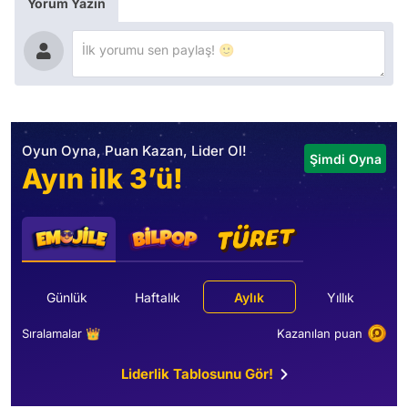
Yorum Yazın
Oyun Oyna, Puan Kazan, Lider Ol!
Şimdi Oyna
Ayın ilk 3’ü!
Günlük
Haftalık
Aylık
Yıllık
Sıralamalar 👑
Kazanılan puan
Liderlik Tablosunu Gör!