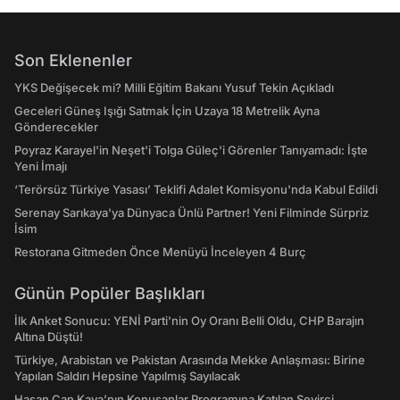
Son Eklenenler
YKS Değişecek mi? Milli Eğitim Bakanı Yusuf Tekin Açıkladı
Geceleri Güneş Işığı Satmak İçin Uzaya 18 Metrelik Ayna
Gönderecekler
Poyraz Karayel'in Neşet'i Tolga Güleç'i Görenler Tanıyamadı: İşte
Yeni İmajı
‘Terörsüz Türkiye Yasası’ Teklifi Adalet Komisyonu'nda Kabul Edildi
Serenay Sarıkaya'ya Dünyaca Ünlü Partner! Yeni Filminde Sürpriz
İsim
Restorana Gitmeden Önce Menüyü İnceleyen 4 Burç
Günün Popüler Başlıkları
İlk Anket Sonucu: YENİ Parti'nin Oy Oranı Belli Oldu, CHP Barajın
Altına Düştü!
Türkiye, Arabistan ve Pakistan Arasında Mekke Anlaşması: Birine
Yapılan Saldırı Hepsine Yapılmış Sayılacak
Hasan Can Kaya’nın Konuşanlar Programına Katılan Seyirci