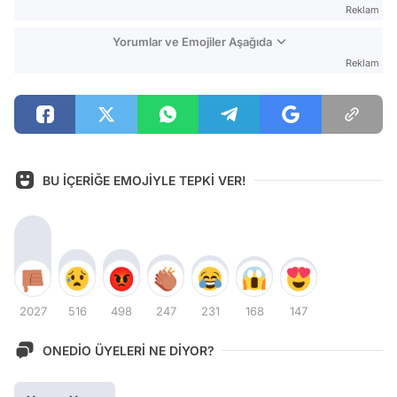
Reklam
Yorumlar ve Emojiler Aşağıda
Reklam
BU İÇERİĞE EMOJİYLE TEPKİ VER!
2027
516
498
247
231
168
147
ONEDİO ÜYELERİ NE DİYOR?