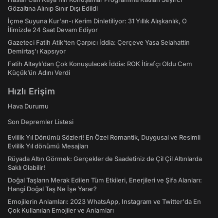
Gözaltına Alınıp Sınır Dışı Edildi
İçme Suyuna Kur'an-ı Kerim Dinletiliyor: 31 Yıllık Alışkanlık, O
İlimizde 24 Saat Devam Ediyor
Gazeteci Fatih Atik'ten Çarpıcı İddia: Çerçeve Yasa Selahattin
Demirtaş'ı Kapsıyor
Fatih Altaylı’dan Çok Konuşulacak İddia: ROK İtirafçı Oldu Cem
Küçük’ün Adını Verdi
Hızlı Erişim
Hava Durumu
Son Depremler Listesi
Evlilik Yıl Dönümü Sözleri! En Özel Romantik, Duygusal ve Resimli
Evlilik Yıl dönümü Mesajları
Rüyada Altın Görmek: Gerçekler de Saadetiniz de Çil Çil Altınlarda
Saklı Olabilir!
Doğal Taşların Merak Edilen Tüm Etkileri, Enerjileri ve Şifa Alanları:
Hangi Doğal Taş Ne İşe Yarar?
Emojilerin Anlamları: 2023 WhatsApp, Instagram ve Twitter'da En
Çok Kullanılan Emojiler ve Anlamları