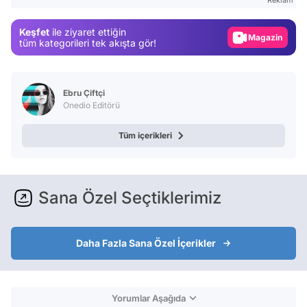
Reklam
Gündem
Keşfet
ile ziyaret ettiğin
Magazin
tüm kategorileri tek akışta gör!
Video
Test
Ebru Çiftçi
Onedio Editörü
Tüm içerikleri
Sana Özel Seçtiklerimiz
Daha Fazla Sana Özel İçerikler
Yorumlar Aşağıda