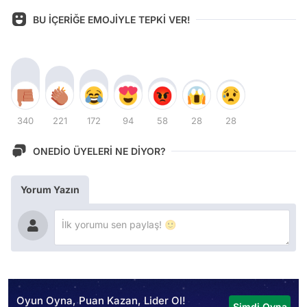
BU İÇERİĞE EMOJİYLE TEPKİ VER!
340
221
172
94
58
28
28
ONEDİO ÜYELERİ NE DİYOR?
Yorum Yazın
Oyun Oyna, Puan Kazan, Lider Ol!
Şimdi Oyna