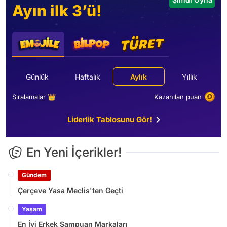
Ayın ilk 3’ü!
Günlük
Haftalık
Aylık
Yıllık
Sıralamalar 👑
Kazanılan puan
Liderlik Tablosunu Gör!
En Yeni İçerikler!
Gündem
Çerçeve Yasa Meclis'ten Geçti
Yaşam
En İyi Erkek Şampuan Markaları