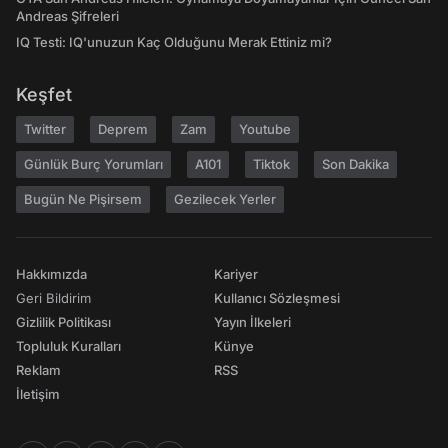
Andreas Şifreleri
IQ Testi: IQ'unuzun Kaç Olduğunu Merak Ettiniz mi?
Keşfet
Twitter
Deprem
Zam
Youtube
Günlük Burç Yorumları
A101
Tiktok
Son Dakika
Bugün Ne Pişirsem
Gezilecek Yerler
Hakkımızda
Kariyer
Geri Bildirim
Kullanıcı Sözleşmesi
Gizlilik Politikası
Yayın İlkeleri
Topluluk Kuralları
Künye
Reklam
RSS
İletişim