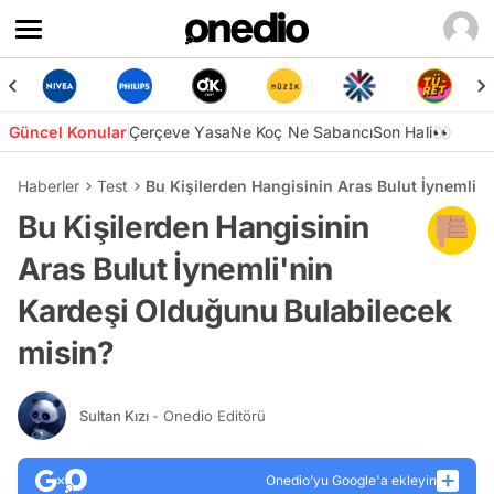
Güncel Konular
Çerçeve Yasa
Ne Koç Ne Sabancı
Son Hali👀
Haberler
Test
Bu Kişilerden Hangisinin Aras Bulut İynemli'
Bu Kişilerden Hangisinin
Aras Bulut İynemli'nin
Kardeşi Olduğunu Bulabilecek
misin?
Sultan Kızı
- Onedio Editörü
Onedio’yu Google'a ekleyin