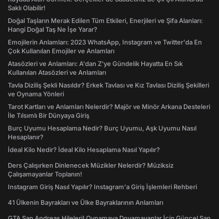
Saklı Olabilir!
Doğal Taşların Merak Edilen Tüm Etkileri, Enerjileri ve Şifa Alanları:
Hangi Doğal Taş Ne İşe Yarar?
Emojilerin Anlamları: 2023 WhatsApp, Instagram ve Twitter'da En
Çok Kullanılan Emojiler ve Anlamları
Atasözleri ve Anlamları: A'dan Z'ye Gündelik Hayatta En Sık
Kullanılan Atasözleri ve Anlamları
Tavla Diziliş Şekli Nasıldır? Erkek Tavlası ve Kız Tavlası Diziliş Şekilleri
ve Oynama Yönleri
Tarot Kartları ve Anlamları Nelerdir? Majör ve Minör Arkana Desteleri
İle Tılsımlı Bir Dünyaya Giriş
Burç Uyumu Hesaplama Nedir? Burç Uyumu, Aşk Uyumu Nasıl
Hesaplanır?
İdeal Kilo Nedir? İdeal Kilo Hesaplama Nasıl Yapılır?
Ders Çalışırken Dinlenecek Müzikler Nelerdir? Müziksiz
Çalışamayanlar Toplanın!
Instagram Giriş Nasıl Yapılır? Instagram'a Giriş İşlemleri Rehberi
41 Ülkenin Bayrakları ve Ülke Bayraklarının Anlamları
GTA San Andreas Hileleri! Oynamaya Doyamayanlar İçin Güncel San