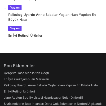
Yaşam
Psikolog Uyardı: Anne Babalar Yaşlanırken Yapılan En
Büyük Hata
Yaşam
En İyi Retinol Ürünleri
Son Eklenenler
Çerçeve Yasa Meclis'ten Geçti
En İyi Erkek Şampuan Markaları
Psikolog Uyardı: Anne Babalar Yaşlanırken Yapılan En Büyük Hata
En İyi Retinol Ürünleri
Jane Austen Spotify Listesi Hazırlasaydı Neler Dinlerdi?
Sivrisineklerin Bazı İnsanları Daha Çok Sokmasının Nedeni Açıklandı