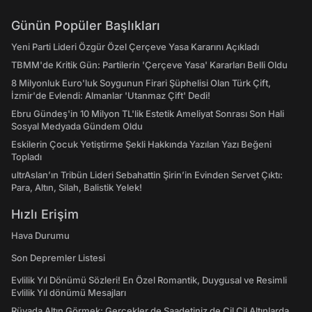
Günün Popüler Başlıkları
Yeni Parti Lideri Özgür Özel Çerçeve Yasa Kararını Açıkladı
TBMM'de Kritik Gün: Partilerin 'Çerçeve Yasa' Kararları Belli Oldu
8 Milyonluk Euro'luk Soygunun Firari Şüphelisi Olan Türk Çift,
İzmir'de Evlendi: Almanlar 'Utanmaz Çift' Dedi!
Ebru Gündeş'in 10 Milyon TL'lik Estetik Ameliyat Sonrası Son Hali
Sosyal Medyada Gündem Oldu
Eskilerin Çocuk Yetiştirme Şekli Hakkında Yazılan Yazı Beğeni
Topladı
ultrAslan’ın Tribün Lideri Sebahattin Şirin’in Evinden Servet Çıktı:
Para, Altın, Silah, Balistik Yelek!
Hızlı Erişim
Hava Durumu
Son Depremler Listesi
Evlilik Yıl Dönümü Sözleri! En Özel Romantik, Duygusal ve Resimli
Evlilik Yıl dönümü Mesajları
Rüyada Altın Görmek: Gerçekler de Saadetiniz de Çil Çil Altınlarda