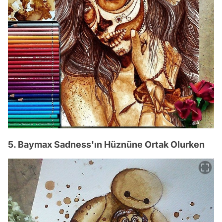
5. Baymax Sadness'ın Hüznüne Ortak Olurken