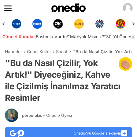
Güncel Konular
Bastonla Vurdu!
"Manyak Mısınız?"
30 Yıl Önce👀
Haberler
Genel Kültür
Sanat
''Bu da Nasıl Çizilir, Yok Artık
''Bu da Nasıl Çizilir, Yok
Artık!'' Diyeceğiniz, Kahve
ile Çizilmiş İnanılmaz Yaratıcı
Resimler
perperakis
- Onedio Üyesi
Onedio’yu Google'a ekleyin