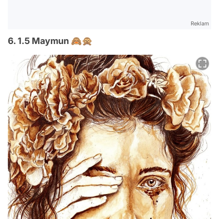
Reklam
6. 1.5 Maymun 🙈🙊