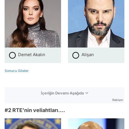
Demet Akalın
Alişan
Sonucu Göster
İçeriğin Devamı Aşağıda
Reklam
#2 RTE'nin veliahtları....