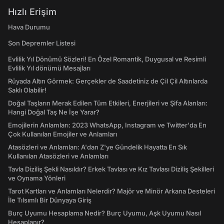
Hızlı Erişim
Hava Durumu
Son Depremler Listesi
Evlilik Yıl Dönümü Sözleri! En Özel Romantik, Duygusal ve Resimli
Evlilik Yıl dönümü Mesajları
Rüyada Altın Görmek: Gerçekler de Saadetiniz de Çil Çil Altınlarda
Saklı Olabilir!
Doğal Taşların Merak Edilen Tüm Etkileri, Enerjileri ve Şifa Alanları:
Hangi Doğal Taş Ne İşe Yarar?
Emojilerin Anlamları: 2023 WhatsApp, Instagram ve Twitter'da En
Çok Kullanılan Emojiler ve Anlamları
Atasözleri ve Anlamları: A'dan Z'ye Gündelik Hayatta En Sık
Kullanılan Atasözleri ve Anlamları
Tavla Diziliş Şekli Nasıldır? Erkek Tavlası ve Kız Tavlası Diziliş Şekilleri
ve Oynama Yönleri
Tarot Kartları ve Anlamları Nelerdir? Majör ve Minör Arkana Desteleri
İle Tılsımlı Bir Dünyaya Giriş
Burç Uyumu Hesaplama Nedir? Burç Uyumu, Aşk Uyumu Nasıl
Hesaplanır?