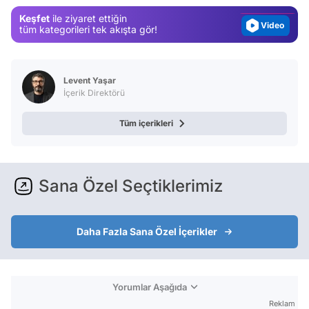
Magazin
Keşfet
ile ziyaret ettiğin
Video
tüm kategorileri tek akışta gör!
Test
Levent Yaşar
İçerik Direktörü
Tüm içerikleri
Sana Özel Seçtiklerimiz
Daha Fazla Sana Özel İçerikler
Yorumlar Aşağıda
Reklam