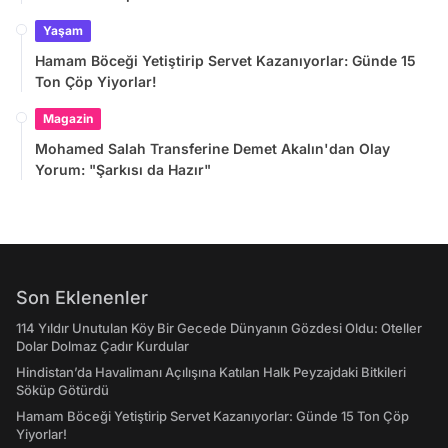
Yaşam
Hamam Böceği Yetiştirip Servet Kazanıyorlar: Günde 15
Ton Çöp Yiyorlar!
Magazin
Mohamed Salah Transferine Demet Akalın'dan Olay
Yorum: "Şarkısı da Hazır"
Son Eklenenler
114 Yıldır Unutulan Köy Bir Gecede Dünyanın Gözdesi Oldu: Oteller
Dolar Dolmaz Çadır Kurdular
Hindistan’da Havalimanı Açılışına Katılan Halk Peyzajdaki Bitkileri
Söküp Götürdü
Hamam Böceği Yetiştirip Servet Kazanıyorlar: Günde 15 Ton Çöp
Yiyorlar!