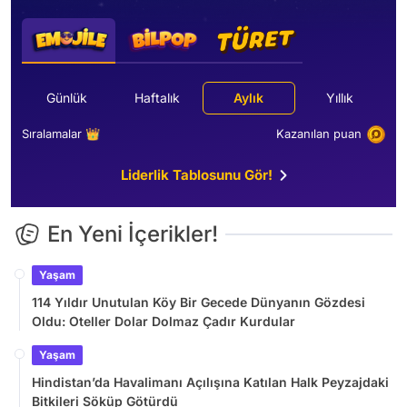
Günlük
Haftalık
Aylık
Yıllık
Sıralamalar 👑
Kazanılan puan
Liderlik Tablosunu Gör!
En Yeni İçerikler!
Yaşam
114 Yıldır Unutulan Köy Bir Gecede Dünyanın Gözdesi
Oldu: Oteller Dolar Dolmaz Çadır Kurdular
Yaşam
Hindistan’da Havalimanı Açılışına Katılan Halk Peyzajdaki
Bitkileri Söküp Götürdü