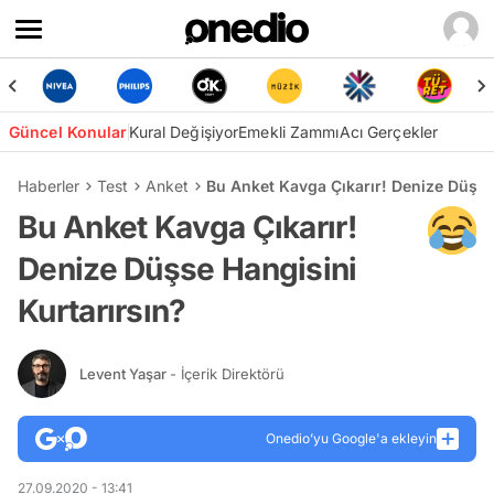
Güncel Konular
Kural Değişiyor
Emekli Zammı
Acı Gerçekler
Haberler
Test
Anket
Bu Anket Kavga Çıkarır! Denize Düşse
Bu Anket Kavga Çıkarır!
Denize Düşse Hangisini
Kurtarırsın?
Levent Yaşar
- İçerik Direktörü
Onedio’yu Google'a ekleyin
27.09.2020 - 13:41