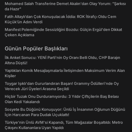
Mohamed Salah Transferine Demet Akalın'dan Olay Yorum: "Şarkısı
da Hazır"
Fatih Altaylı’dan Çok Konuşulacak İddia: ROK İtirafçı Oldu Cem
Küçük’ün Adını Verdi
Manifest Polemiğinde Sessizliğini Bozdu: Gülçin Ergül'den Dikkat
Çeken Açıklama
Günün Popüler Başlıkları
İlk Anket Sonucu: YENİ Parti'nin Oy Oranı Belli Oldu, CHP Barajın
Altına Düştü!
Yaptıkları Komik Mesajlaşmalarla İletişimden Maksimum Verim Alan
Kişiler
Toygar Işıklı'dan Gururlandıran Başarı! Grammy Ödülleri'nde Oy
Verecek Jüri Üyeleri Arasına Seçildi
Hiçbir Tuzak Onu Durduramıyordu: 3 Yıldır Çiftçilerin Baş Belası
Olan Kedi Yakalandı
Sosyete Bu Düğünü Konuşuyor: Ünlü İş İnsanının Oğlunun Düğünü
İçin Harcanan Para Dudak Uçuklattı!
Türkiye'nin Ünlü AVM'si Kapandı, Tüm Mağazalar Boşaltıldı: Metro
Çıkışını Kullananlara Uyarı Yapıldı