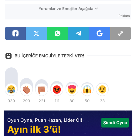
Yorumlar ve Emojiler Aşağıda
Reklam
BU İÇERİĞE EMOJİYLE TEPKİ VER!
939
299
221
111
80
50
33
Oyun Oyna, Puan Kazan, Lider Ol!
Şimdi Oyna
Ayın ilk 3’ü!