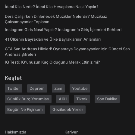
İdeal Kilo Nedir? İdeal Kilo Hesaplama Nasıl Yapılır?
Ders Çalışırken Dinlenecek Müzikler Nelerdir? Müziksiz
Çalışamayanlar Toplanın!
Instagram Giriş Nasıl Yapılır? Instagram'a Giriş İşlemleri Rehberi
41 Ülkenin Bayrakları ve Ülke Bayraklarının Anlamları
GTA San Andreas Hileleri! Oynamaya Doyamayanlar İçin Güncel San
Andreas Şifreleri
IQ Testi: IQ'unuzun Kaç Olduğunu Merak Ettiniz mi?
Keşfet
Twitter
Deprem
Zam
Youtube
Günlük Burç Yorumları
A101
Tiktok
Son Dakika
Bugün Ne Pişirsem
Gezilecek Yerler
Hakkımızda
Kariyer