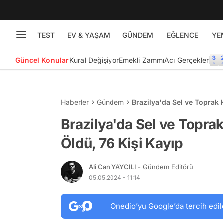
TEST
EV & YAŞAM
GÜNDEM
EĞLENCE
YE
Güncel Konular
Kural Değişiyor
Emekli Zammı
Acı Gerçekler
Haberler
Gündem
Brazilya'da Sel ve Toprak 
Brazilya'da Sel ve Toprak
Öldü, 76 Kişi Kayıp
Ali Can YAYCILI
- Gündem Editörü
05.05.2024 - 11:14
Onedio’yu Google’da tercih edil