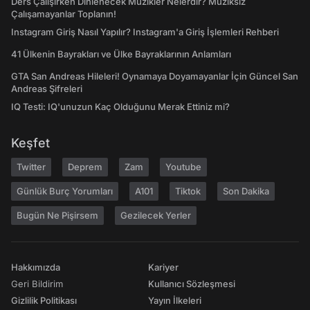
Ders Çalışırken Dinlenecek Müzikler Nelerdir? Müziksiz
Çalışamayanlar Toplanın!
Instagram Giriş Nasıl Yapılır? Instagram'a Giriş İşlemleri Rehberi
41 Ülkenin Bayrakları ve Ülke Bayraklarının Anlamları
GTA San Andreas Hileleri! Oynamaya Doyamayanlar İçin Güncel San
Andreas Şifreleri
IQ Testi: IQ'unuzun Kaç Olduğunu Merak Ettiniz mi?
Keşfet
Twitter
Deprem
Zam
Youtube
Günlük Burç Yorumları
A101
Tiktok
Son Dakika
Bugün Ne Pişirsem
Gezilecek Yerler
Hakkımızda
Kariyer
Geri Bildirim
Kullanıcı Sözleşmesi
Gizlilik Politikası
Yayın İlkeleri