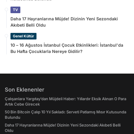
TV
Daha 17 Hayranlarına Müjde! Dizinin Yeni Sezondaki
Akıbeti Belli Oldu
Genel Kültür
10 – 16 Ağustos İstanbul Çocuk Etkinlikleri: İstanbul'da
Bu Hafta Çocuklarla Nereye Gidilir?
Son Eklenenler
Çalışanlara Yargıtay’dan Müjdeli Haber: Yıllardır Eksik Alınan O Para
Artık Cebe Girecek
50 Bin Bitcoin Çalıp 10 Yıl Sakladı: Serveti Patlamış Mısır Kutusunda
Bulundu
Daha 17 Hayranlarına Müjde! Dizinin Yeni Sezondaki Akıbeti Belli
Oldu