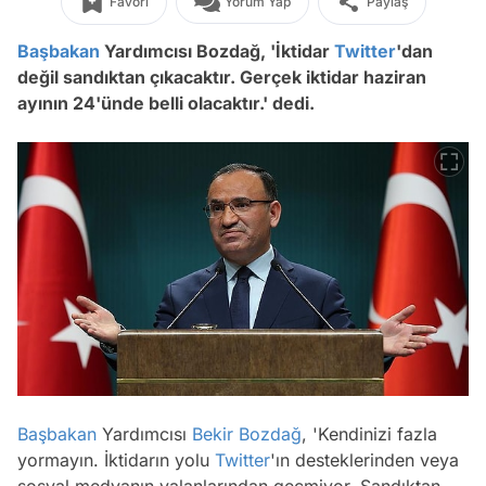
Favori
Yorum Yap
Paylaş
Başbakan
Yardımcısı Bozdağ, 'İktidar
Twitter
'dan
değil sandıktan çıkacaktır. Gerçek iktidar haziran
ayının 24'ünde belli olacaktır.' dedi.
Başbakan
Yardımcısı
Bekir Bozdağ
, 'Kendinizi fazla
yormayın. İktidarın yolu
Twitter
'ın desteklerinden veya
sosyal medyanın yalanlarından geçmiyor. Sandıktan