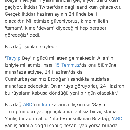
geçiyor. İktidar Twitter'dan değil sandıktan çıkacaktır.
Gerçek iktidar haziran ayının 24'ünde belli
olacaktır. Milletimize güveniyoruz, kime milletin
'tamam', kime 'devam' diyeceğini hep beraber
göreceğiz' dedi.
Bozdağ, şunları söyledi:
'
Tayyip
Bey'in gücü milletten gelmektedir. Allah'ın
izniyle milletimiz, nasıl
15 Temmuz
'da onu ölümüne
muhafaza ettiyse, 24 Haziran'da da
Cumhurbaşkanımız Erdoğan'ı sandıkta müdafaa,
muhafaza edecektir. Onlar rüya görüyorlar, 24 Haziran
bu rüyaların kabusa döndüğü yeni bir gün olacaktır.'
Bozdağ
ABD
'nin
İran
kararına ilişkin ise 'Sayın
Trump'un dün yaptığı açıklama talihsiz bir açıklama.
Yanlış bir adım atıldı.' ifadesini kullanan Bozdağ, '
ABD
yanlış adımla doğru sonuç hesabı yapıyorsa burada