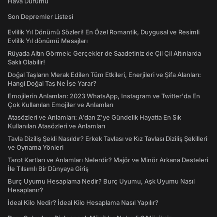
Hava Durumu
Son Depremler Listesi
Evlilik Yıl Dönümü Sözleri! En Özel Romantik, Duygusal ve Resimli
Evlilik Yıl dönümü Mesajları
Rüyada Altın Görmek: Gerçekler de Saadetiniz de Çil Çil Altınlarda
Saklı Olabilir!
Doğal Taşların Merak Edilen Tüm Etkileri, Enerjileri ve Şifa Alanları:
Hangi Doğal Taş Ne İşe Yarar?
Emojilerin Anlamları: 2023 WhatsApp, Instagram ve Twitter'da En
Çok Kullanılan Emojiler ve Anlamları
Atasözleri ve Anlamları: A'dan Z'ye Gündelik Hayatta En Sık
Kullanılan Atasözleri ve Anlamları
Tavla Diziliş Şekli Nasıldır? Erkek Tavlası ve Kız Tavlası Diziliş Şekilleri
ve Oynama Yönleri
Tarot Kartları ve Anlamları Nelerdir? Majör ve Minör Arkana Desteleri
İle Tılsımlı Bir Dünyaya Giriş
Burç Uyumu Hesaplama Nedir? Burç Uyumu, Aşk Uyumu Nasıl
Hesaplanır?
İdeal Kilo Nedir? İdeal Kilo Hesaplama Nasıl Yapılır?