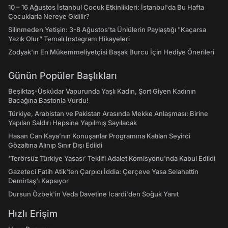
10 – 16 Ağustos İstanbul Çocuk Etkinlikleri: İstanbul'da Bu Hafta
Çocuklarla Nereye Gidilir?
Silinmeden Yetişin: 3-8 Ağustos'ta Ünlülerin Paylaştığı "Kaçarsa
Yazık Olur" Temalı Instagram Hikayeleri
Zodyak'ın En Mükemmeliyetçisi Başak Burcu İçin Hediye Önerileri
Günün Popüler Başlıkları
Beşiktaş-Üsküdar Vapurunda Yaşlı Kadın, Şort Giyen Kadının
Bacağına Bastonla Vurdu!
Türkiye, Arabistan ve Pakistan Arasında Mekke Anlaşması: Birine
Yapılan Saldırı Hepsine Yapılmış Sayılacak
Hasan Can Kaya’nın Konuşanlar Programına Katılan Seyirci
Gözaltına Alınıp Sınır Dışı Edildi
‘Terörsüz Türkiye Yasası’ Teklifi Adalet Komisyonu'nda Kabul Edildi
Gazeteci Fatih Atik'ten Çarpıcı İddia: Çerçeve Yasa Selahattin
Demirtaş'ı Kapsıyor
Dursun Özbek'in Veda Davetine Icardi'den Soğuk Yanıt
Hızlı Erişim