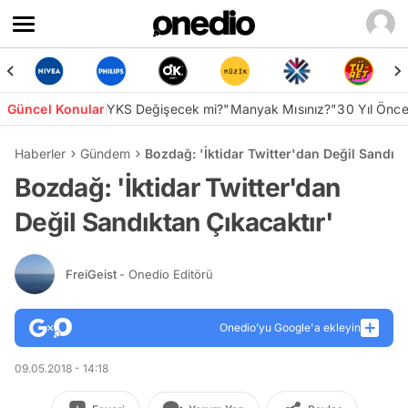
Güncel Konular
YKS Değişecek mi?
"Manyak Mısınız?"
30 Yıl Önc
Haberler
Gündem
Bozdağ: 'İktidar Twitter'dan Değil Sandıkt
Bozdağ: 'İktidar Twitter'dan
Değil Sandıktan Çıkacaktır'
FreiGeist
- Onedio Editörü
Onedio’yu Google'a ekleyin
09.05.2018 - 14:18