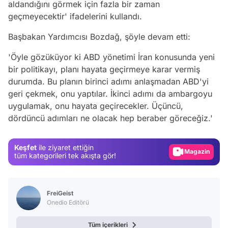
aldandığını görmek için fazla bir zaman
geçmeyecektir' ifadelerini kullandı.
Başbakan Yardımcısı Bozdağ, şöyle devam etti:
'Öyle gözüküyor ki ABD yönetimi İran konusunda yeni
bir politikayı, planı hayata geçirmeye karar vermiş
durumda. Bu planın birinci adımı anlaşmadan ABD'yi
geri çekmek, onu yaptılar. İkinci adımı da ambargoyu
Video
uygulamak, onu hayata geçirecekler. Üçüncü,
dördüncü adımları ne olacak hep beraber göreceğiz.'
Test
Gündem
Keşfet
ile ziyaret ettiğin
Magazin
tüm kategorileri tek akışta gör!
Video
Test
FreiGeist
Onedio Editörü
Tüm içerikleri