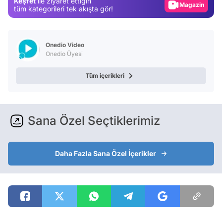
Keşfet
ile ziyaret ettiğin
Magazin
tüm kategorileri tek akışta gör!
Video
Test
Onedio Video
Onedio Üyesi
Tüm içerikleri
Sana Özel Seçtiklerimiz
Daha Fazla Sana Özel İçerikler