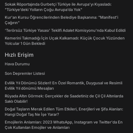
Sokak Röportajında Gurbetçi Türkiye ile Avrupa'yı Kıyasladı:
"Türkiye’deki Yolların Çoğu Avrupa’da Yok"
Kur'an Kursu Öğrencilerinden Belediye Başkanına: "Manifest’i
Çağırın"
‘Terörsüz Türkiye Yasası’ Teklifi Adalet Komisyonu'nda Kabul Edildi
Kemerini Takmadığı İçin Uçak Kalkamadı: Küçük Çocuk Yüzünden
Yolcular 1 Gün Bekledi
Hızlı Erişim
Hava Durumu
Son Depremler Listesi
Evlilik Yıl Dönümü Sözleri! En Özel Romantik, Duygusal ve Resimli
Evlilik Yıl dönümü Mesajları
Rüyada Altın Görmek: Gerçekler de Saadetiniz de Çil Çil Altınlarda
Saklı Olabilir!
Doğal Taşların Merak Edilen Tüm Etkileri, Enerjileri ve Şifa Alanları:
Hangi Doğal Taş Ne İşe Yarar?
Emojilerin Anlamları: 2023 WhatsApp, Instagram ve Twitter'da En
Çok Kullanılan Emojiler ve Anlamları