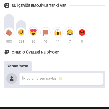
BU İÇERİĞE EMOJİYLE TEPKİ VER!
583
281
26
16
14
7
0
ONEDİO ÜYELERİ NE DİYOR?
Yorum Yazın