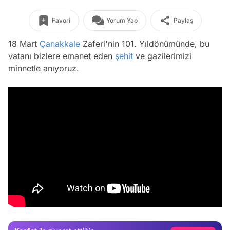
Favori
Yorum Yap
Paylaş
18 Mart
Çanakkale
Zaferi'nin 101. Yıldönümünde, bu
vatanı bizlere emanet eden
şehit
ve gazilerimizi
minnetle anıyoruz.
Video
Test
Gündem