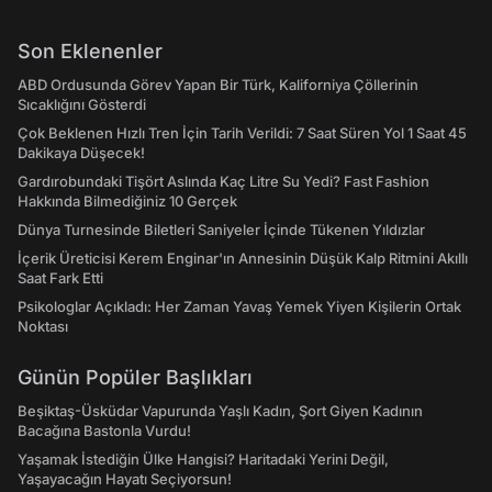
Son Eklenenler
ABD Ordusunda Görev Yapan Bir Türk, Kaliforniya Çöllerinin
Sıcaklığını Gösterdi
Çok Beklenen Hızlı Tren İçin Tarih Verildi: 7 Saat Süren Yol 1 Saat 45
Dakikaya Düşecek!
Gardırobundaki Tişört Aslında Kaç Litre Su Yedi? Fast Fashion
Hakkında Bilmediğiniz 10 Gerçek
Dünya Turnesinde Biletleri Saniyeler İçinde Tükenen Yıldızlar
İçerik Üreticisi Kerem Enginar'ın Annesinin Düşük Kalp Ritmini Akıllı
Saat Fark Etti
Psikologlar Açıkladı: Her Zaman Yavaş Yemek Yiyen Kişilerin Ortak
Noktası
Günün Popüler Başlıkları
Beşiktaş-Üsküdar Vapurunda Yaşlı Kadın, Şort Giyen Kadının
Bacağına Bastonla Vurdu!
Yaşamak İstediğin Ülke Hangisi? Haritadaki Yerini Değil,
Yaşayacağın Hayatı Seçiyorsun!