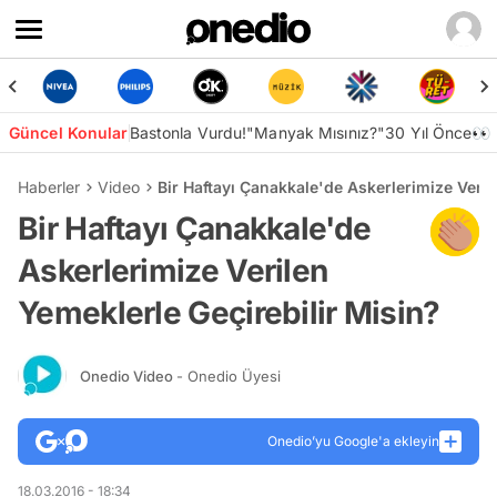
Güncel Konular
Bastonla Vurdu!
"Manyak Mısınız?"
30 Yıl Önce👀
Haberler
Video
Bir Haftayı Çanakkale'de Askerlerimize Veril
Bir Haftayı Çanakkale'de
Askerlerimize Verilen
Yemeklerle Geçirebilir Misin?
Onedio Video
- Onedio Üyesi
Onedio’yu Google'a ekleyin
18.03.2016 - 18:34